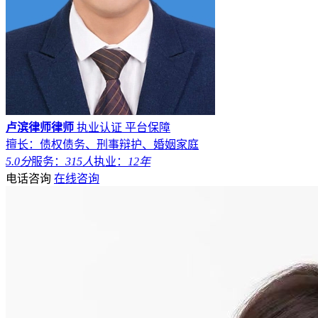
卢滨律师律师
执业认证
平台保障
擅长：债权债务、刑事辩护、婚姻家庭
5.0分
服务：
315人
执业：
12年
电话咨询
在线咨询