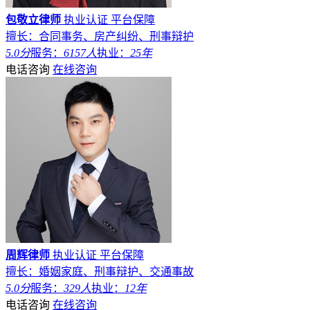
包敬立律师
执业认证
平台保障
擅长：合同事务、房产纠纷、刑事辩护
5.0分
服务：
6157人
执业：
25年
电话咨询
在线咨询
周辉律师
执业认证
平台保障
擅长：婚姻家庭、刑事辩护、交通事故
5.0分
服务：
329人
执业：
12年
电话咨询
在线咨询