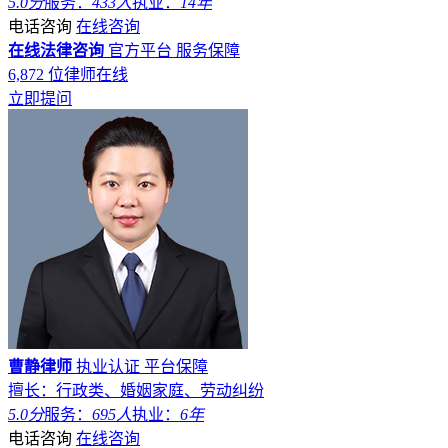
5.0分
服务：
433人
执业：
14年
电话咨询
在线咨询
在线法律咨询
官方平台
服务保障
6,872
位律师在线
立即提问
曹静律师
执业认证
平台保障
擅长：行政类、婚姻家庭、劳动纠纷
5.0分
服务：
695人
执业：
6年
电话咨询
在线咨询