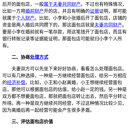
后开的面包店，一般
属于夫妻共同财产
。不过也有特殊情况，
比如一方用
婚前财产
开的店，并且有明确的
证据
证明，那可能
就属于
个人财产
。比如，小李和小张婚后开了面包店，店铺的
资金是两人婚后共同攒下的，那这面包店就是
夫妻共同财产
。
要是小李在婚前就有一笔存款，用这笔钱开了面包店，而且有
银行转账记录等证据能证明，那面包店可能就归小李个人所
有。
二、协商
处理方式
夫妻双方可以先坐下来好好协商，看看怎么处理面包店。
可以有几种选择，一种是一方继续经营面包店，给另一方相应
的
经济补偿
。比如，小王和小赵离婚，小王想继续经营面包
店，那他可以根据面包店的估值，给小赵一定的钱。另一种是
双方都不想要面包店，那就把面包店转让出去，然后平分转让
所得。再一种是双方继续共同经营，不过这种情况比较少见，
因为离婚后再一起经营可能会产生很多矛盾。
三、评估面包店价值