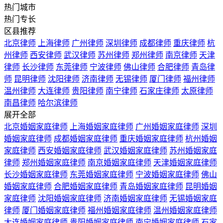
热门城市
热门专长
区县推荐
北京律师
上海律师
广州律师
深圳律师
成都律师
重庆律师
杭
州律师
西安律师
武汉律师
苏州律师
郑州律师
南京律师
天津
律师
长沙律师
东莞律师
宁波律师
佛山律师
合肥律师
青岛律
师
昆明律师
沈阳律师
济南律师
无锡律师
厦门律师
福州律师
温州律师
大连律师
贵阳律师
南宁律师
石家庄律师
太原律师
南昌律师
哈尔滨律师
展开全部
北京婚姻家庭律师
上海婚姻家庭律师
广州婚姻家庭律师
深圳
婚姻家庭律师
成都婚姻家庭律师
重庆婚姻家庭律师
杭州婚姻
家庭律师
西安婚姻家庭律师
武汉婚姻家庭律师
苏州婚姻家庭
律师
郑州婚姻家庭律师
南京婚姻家庭律师
天津婚姻家庭律师
长沙婚姻家庭律师
东莞婚姻家庭律师
宁波婚姻家庭律师
佛山
婚姻家庭律师
合肥婚姻家庭律师
青岛婚姻家庭律师
昆明婚姻
家庭律师
沈阳婚姻家庭律师
济南婚姻家庭律师
无锡婚姻家庭
律师
厦门婚姻家庭律师
福州婚姻家庭律师
温州婚姻家庭律师
大连婚姻家庭律师
贵阳婚姻家庭律师
南宁婚姻家庭律师
石家