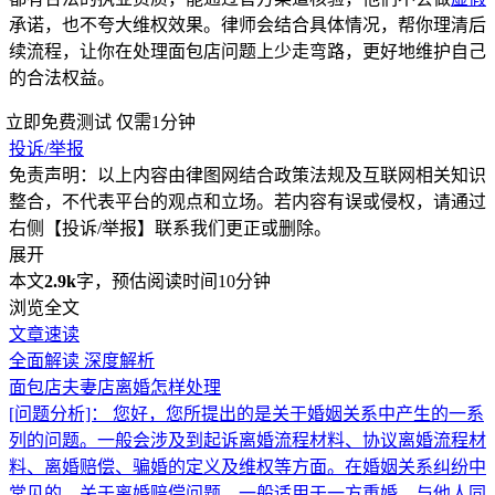
承诺，也不夸大维权效果。律师会结合具体情况，帮你理清后
续流程，让你在处理面包店问题上少走弯路，更好地维护自己
的合法权益。
立即免费测试
仅需1分钟
投诉/举报
免责声明：以上内容由律图网结合政策法规及互联网相关知识
整合，不代表平台的观点和立场。若内容有误或侵权，请通过
右侧【投诉/举报】联系我们更正或删除。
展开
本文
2.9k
字，预估阅读时间10分钟
浏览全文
文章速读
全面解读
深度解析
面包店夫妻店离婚怎样处理
[问题分析]：
您好，您所提出的是关于婚姻关系中产生的一系
列的问题。一般会涉及到起诉离婚流程材料、协议离婚流程材
料、离婚赔偿、骗婚的定义及维权等方面。在婚姻关系纠纷中
常见的，关于离婚赔偿问题，一般适用于一方重婚、与他人同