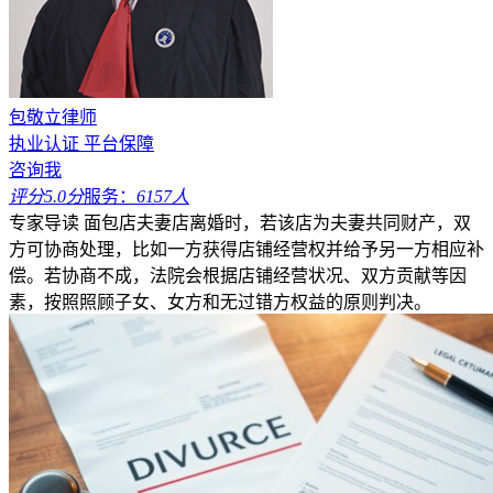
包敬立律师
执业认证
平台保障
咨询我
评分5.0分
服务：
6157人
专家导读
面包店夫妻店离婚时，若该店为夫妻共同财产，双
方可协商处理，比如一方获得店铺经营权并给予另一方相应补
偿。若协商不成，法院会根据店铺经营状况、双方贡献等因
素，按照照顾子女、女方和无过错方权益的原则判决。