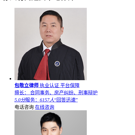
包敬立律师
执业认证
平台保障
擅长： 合同事务、房产纠纷、刑事辩护
5.0分
服务：
6157人
“回答迅速”
电话咨询
在线咨询