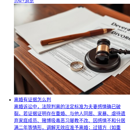
10w+
浏览
离婚有证据怎么判
离婚诉讼中，法院判离的法定标准为夫妻感情确已破
裂。若证据证明存在重婚、与他人同居、家暴、虐待遗
弃家庭成员、赌博吸毒恶习屡教不改、因感情不和分居
满二年等情形，调解无效应准予离婚；过错方（如重