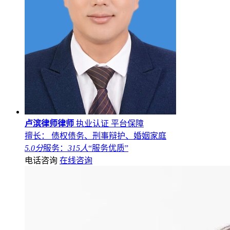
卢滨律师律师
执业认证
平台保障
擅长： 债权债务、刑事辩护、婚姻家庭
5.0分
服务：
315人
“服务优质”
电话咨询
在线咨询