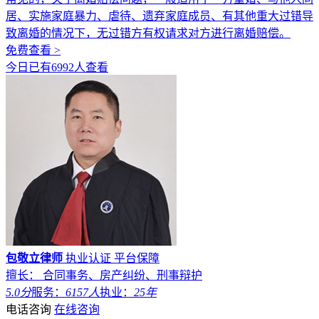
居、实施家庭暴力、虐待、遗弃家庭成员、有其他重大过错导
致离婚的情况下，无过错方有权请求对方进行离婚赔偿。
免费查看 >
今日已有6992人查看
包敬立律师
执业认证
平台保障
擅长： 合同事务、房产纠纷、刑事辩护
5.0分
服务：
6157人
执业：
25年
电话咨询
在线咨询