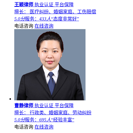
王颖律师
执业认证
平台保障
擅长： 医疗纠纷、婚姻家庭、工伤赔偿
5.0分
服务：
433人
“态度非常好”
电话咨询
在线咨询
曹静律师
执业认证
平台保障
擅长： 行政类、婚姻家庭、劳动纠纷
5.0分
服务：
695人
“经验丰富”
电话咨询
在线咨询