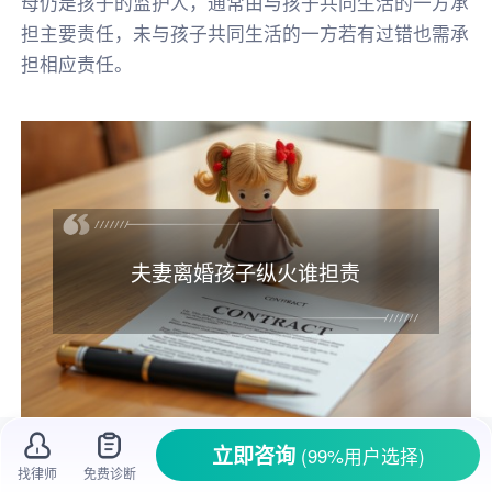
母仍是孩子的监护人，通常由与孩子共同生活的一方承
担主要责任，未与孩子共同生活的一方若有过错也需承
担相应责任。
夫妻离婚孩子纵火谁担责
立即咨询
(99%用户选择)
在家庭生活里，
夫妻离婚
本就容易对孩子造
找律师
免费诊断