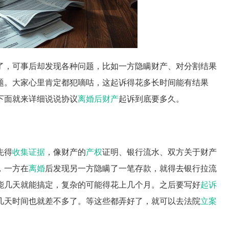
了，可事后却发现各种问题，比如一方隐瞒财产、对分割结果
题。大家心里肯定都犯嘀咕，这起诉得花多长时间能有结果
下面就来详细说说协议
离婚后财产
起诉到底要多久。
先得
收集证据
，像财产的
产权
证明、银行流水、双方关于财产
，一方在
离婚
后发现另一方隐瞒了一笔存款，就得去银行拉流
能几天就能搞定，复杂的可能得花上几个月。之后要写好
起诉
几天时间也就差不多了。等这些都弄好了，就可以去法院
立案