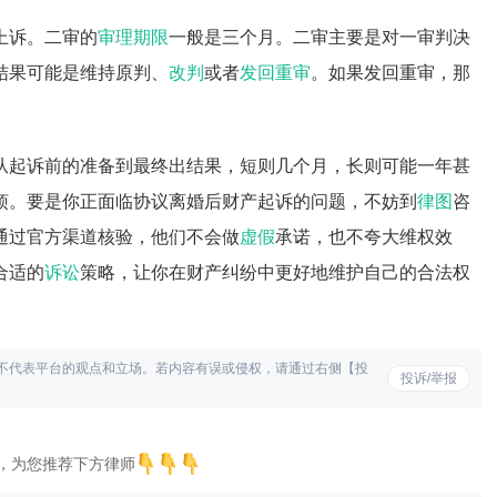
上诉。二审的
审理期限
一般是三个月。二审主要是对一审判决
结果可能是维持原判、
改判
或者
发回重审
。如果发回重审，那
从起诉前的准备到最终出结果，短则几个月，长则可能一年甚
烦。要是你正面临协议离婚后财产起诉的问题，不妨到
律图
咨
通过官方渠道核验，他们不会做
虚假
承诺，也不夸大维权效
合适的
诉讼
策略，让你在财产纠纷中更好地维护自己的合法权
不代表平台的观点和立场。若内容有误或侵权，请通过右侧【投
投诉/举报
，为您推荐下方律师