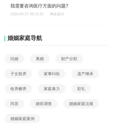
我需要咨询医疗方面的问题?
2026-05-27 09:23:25
网友提问
而是让家属同意做胃镜,晚期人死亡了?
2026-05-26 15:02:44
网友提问
婚姻家庭导航
我是检验科工作人员，因为在化验时没有对标本状态进行标明，导致医生误判?
2026-05-26 13:37:05
网友提问
结婚
离婚
财产分割
若不知被告现住址应该怎么做
2026-06-04 01:53:08
网友提问
子女抚养
家事纠纷
遗产继承
什么情形可以推断医疗机构有过错
收养赡养
家庭暴力
彩礼
2026-06-04 01:36:48
网友提问
同居
婚前调查
婚姻家庭法规
没有经我同意磨错我牙齿，后说套好牙齿能正常吃东西再说，现在套了22只牙，调了6次都不能正常吃东西?
2026-06-03 08:11:55
网友提问
婚姻家庭案例