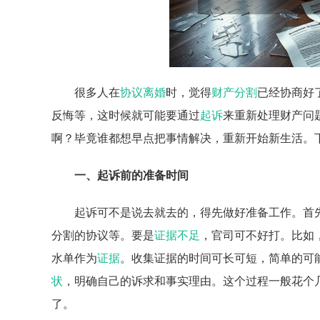
很多人在
协议离婚
时，觉得
财产分割
已经协商好
反悔等，这时候就可能要通过
起诉
来重新处理财产问
啊？毕竟谁都想早点把事情解决，重新开始新生活。
一、起诉前的准备时间
起诉可不是说去就去的，得先做好准备工作。首
分割的协议等。要是
证据不足
，官司可不好打。比如
水单作为
证据
。收集证据的时间可长可短，简单的可
状
，明确自己的诉求和事实理由。这个过程一般花个
了。