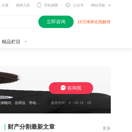
注册
律师入驻
手机律图
公众号
网站导航
立即咨询
18万律师在线解答
精品栏目
咨询我
服务时间：9：00-18：00
2010年开始进入律师行业，现在江苏思言律师事务所担任高级合伙人，我致力于企业法律顾问、合同法、劳动纠纷、工伤待遇赔偿、交通事故与保险合同研究、婚姻家事传承研究。至今累计承办1700余起案件，成功地维护了众多当事人的合法权益，取得了一系列出色的成绩，赢得了广大当事人的充分信赖及肯定。我在2024年10月份被评定为三级律师职称，我将继续要求自己勤勉尽责，注重熏陶品行与职业道德修养，为委托人提供了高效
财产分割最新文章
更多