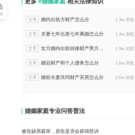
更多
#婚姻家庭
相关法律知识
询
文章
怎么分
婚内出轨方财产怎么分
1.6w 浏览
文章
的份吗
夫妻七年出差七年离婚怎么分
1.5w 浏览
文章
怎么分
女方婚内出轨转移财产男方怎么定罪
1.3w 浏览
文章
哪方
婚后财产和个人债务怎么分
2.1w 浏览
文章
处理
婚前夫妻共同财产买房怎么分
2.0w 浏览
婚姻家庭专业问答普法
被告缺席庭审，原告是否会获得胜诉