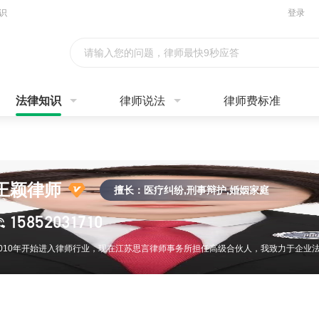
识
登录
请输入您的问题，律师最快9秒应答
法律知识
律师说法
律师费标准
王颖律师
擅长：医疗纠纷,刑事辩护,婚姻家庭
15852031710