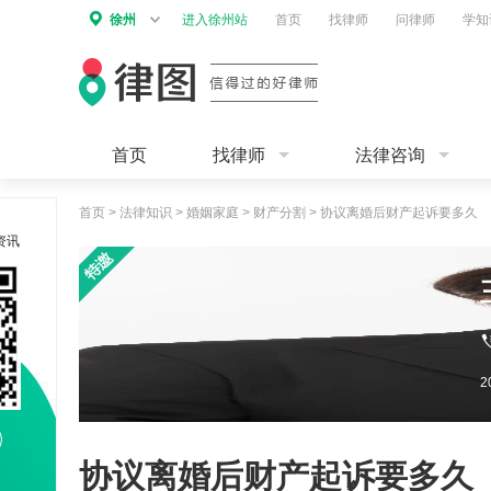
徐州
进入徐州站
首页
找律师
问律师
学知
首页
找律师
法律咨询
首页
>
法律知识
>
婚姻家庭
>
财产分割
>
协议离婚后财产起诉要多久
资讯
协议离婚后财产起诉要多久