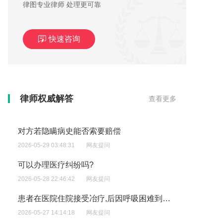
律图专业律师 处理更可靠
快速咨询
婴儿出生后死亡医院怎么处理，想了解医院有哪些责任和义务在婴儿死亡后需要告知家属？
律师权威解答
查看更多
2026-06-01 23:10:23
网友提问
对方若隐瞒病史能否索要赔偿
2026-05-29 03:48:31
网友提问
可以办理医疗纠纷吗?
2026-05-28 22:46:42
网友提问
患者在医院住院接受冶疗,后因呼吸困难到护士站和医生值班室求救均无人应答后患者打电话给家<家<打医生电活未接通\\\\\\\\家属赶到才和孩生一起抢救病人?
2026-05-27 14:14:18
网友提问