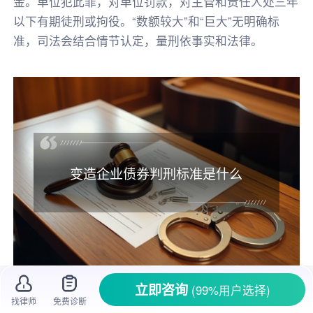
金。单位犯此罪，对单位罚款，对主管和责任人处三年
以下有期徒刑或拘役。“数额较大”和“巨大”无明确标
准，司法会结合情节认定，量刑依事实和法律。
变造企业债券判刑标准是什么
立即咨询
(99%用户选择)
一、
变造
企业债券
判刑
标准是什么
找律师
免费诊断