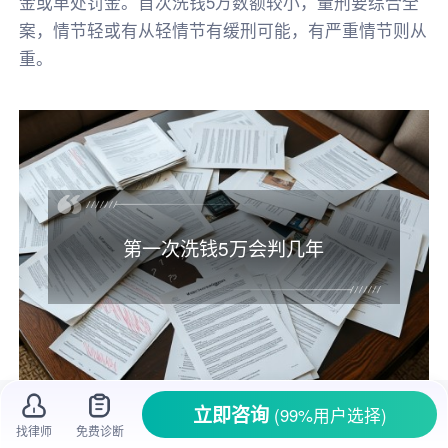
金或单处罚金。首次洗钱5万数额较小，量刑要综合全
案，情节轻或有从轻情节有缓刑可能，有严重情节则从
重。
第一次洗钱5万会判几年
立即咨询
(99%用户选择)
一、第一次洗钱5万会判几年
找律师
免费诊断