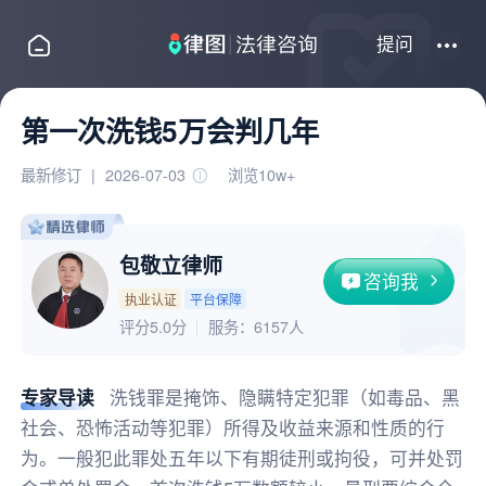
提问
第一次洗钱5万会判几年
最新修订
|
2026-07-03
浏览10w+
包敬立律师
咨询我
执业认证
平台保障
评分5.0分
服务：
6157人
专家导读
洗钱罪是掩饰、隐瞒特定犯罪（如毒品、黑
社会、恐怖活动等犯罪）所得及收益来源和性质的行
为。一般犯此罪处五年以下有期徒刑或拘役，可并处罚