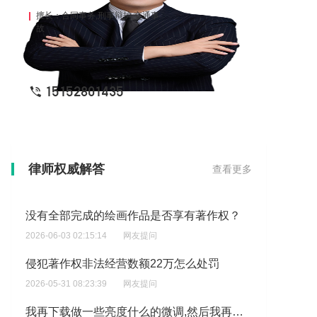
擅长：合同事务,刑事辩护,交通事
故
15152801435
侵犯版权会被判处多少年刑期
律师权威解答
查看更多
2026-06-03 08:51:40
网友提问
没有全部完成的绘画作品是否享有著作权？
2026-06-03 02:15:14
网友提问
侵犯著作权非法经营数额22万怎么处罚
2026-05-31 08:23:39
网友提问
我再下载做一些亮度什么的微调,然后我再让他生成图片,让他生成图片提示词,我把想法告诉ai?