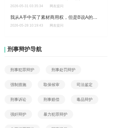
2026-05-31 03:35:34
网友提问
我从A手中买了素材商用权，但是B说A的素材侵权了，那我需要赔钱吗?
2026-05-28 10:19:43
网友提问
侵犯著作权非法经营数额14万是判几年
2026-05-27 22:17:35
网友提问
刑事辩护导航
摄影著作权的保护期限一般多久
2026-05-26 06:28:19
网友提问
刑事犯罪辩护
刑事处罚辩护
侵犯著作权如何判缓刑
2026-05-25 08:24:07
网友提问
强制措施
取保候审
司法鉴定
侵犯著作权罪获利5万最高判几年
刑事诉讼
刑事赔偿
毒品辩护
2026-06-04 05:00:56
网友提问
我这个有作品证书被同行模仿属于侵权吗?
强奸辩护
暴力犯罪辩护
2026-06-04 00:38:15
网友提问