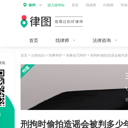
徐州
进入徐州站
首页
找律师
问律师
学知
首页
找律师
法律咨询
首页
>
法律知识
>
刑事辩护
>
刑事处罚辩护
>
刑拘时偷拍造谣会被判多
资讯
刑拘时偷拍造谣会被判多少