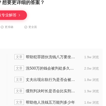
？想要更详细的答案？
取专业解答
更准确
更全面
文章
判几年刑
利用未公开信息交易罪
1.5w 浏览
文章
罪怎么可以缓刑
引诱幼女卖淫刑期
2.2w 浏览
文章
00判刑几年
适用缓刑的有期徒刑最
1.6w 浏览
文章
2万判多长时间
蓄意致使他人死亡，法
2.0w 浏览
文章
刑事案件怎么判
销赃百万坐牢要多
1.4w 浏览