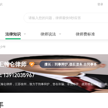
识
登录
请输入您的问题，律师最快9秒应答
法律知识
律师说法
律师费标准
少年
王瀚仑律师
擅长：刑事辩护,债权债务,合同事务
13912035967
年