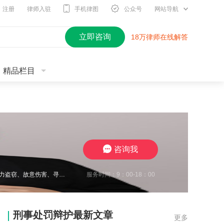
注册
律师入驻
手机律图
公众号
网站导航
立即咨询
18万律师在线解答
精品栏目
咨询我
服务时间：9：00-18：00
王瀚仑律师，江苏徐州，致力于刑事辩护，曾在诈骗、非法经营、虚开增值税发票、电力盗窃、故意伤害、寻衅滋事、开设赌场、帮信等多类案件中取得良好辩护效果，有多起缓刑、不起诉成功案例，同时在合同纠纷、债权债务、婚姻家事、抚养权纠纷、执行异议纠纷等方面，具有丰富的办案经验，认真负责，帮助每一位当事人维护合法权益。
刑事处罚辩护最新文章
更多