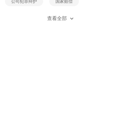
公司犯罪辩护
国家赔偿
经济犯罪辩护
死刑辩护
查看全部
贪污受贿辩护
刑事风险防控
刑事立案
刑事自诉
职务类犯罪辩护
职务侵占辩护
金融诈骗辩护
无罪辩护
刑事附带民事诉讼
刑法法规
刑事案例