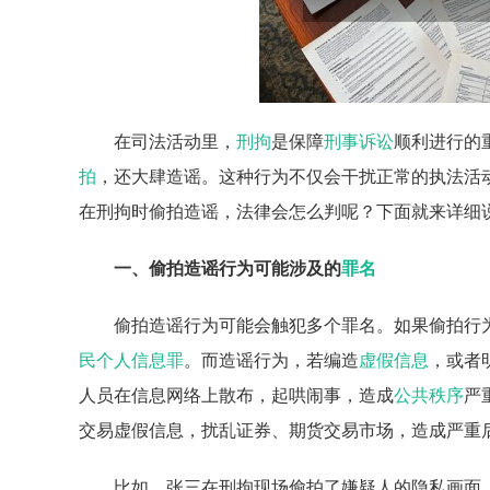
在司法活动里，
刑拘
是保障
刑事诉讼
顺利进行的
拍
，还大肆造谣。这种行为不仅会干扰正常的执法活
在刑拘时偷拍造谣，法律会怎么判呢？下面就来详细
一、偷拍造谣行为可能涉及的
罪名
偷拍造谣行为可能会触犯多个罪名。如果偷拍行
民个人信息罪
。而造谣行为，若编造
虚假信息
，或者
人员在信息网络上散布，起哄闹事，造成
公共秩序
严
交易虚假信息，扰乱证券、期货交易市场，造成严重
比如，张三在刑拘现场偷拍了嫌疑人的隐私画面