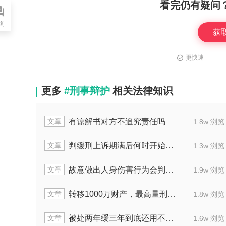
看完仍有疑问
询
获
更快速
更多
#刑事辩护
相关法律知识
文章
罪团伙洗钱八万要坐牢多久
出售假币最高
1.9w 浏览
文章
0万的钱会被判处多久刑罚
传播淫秽物品
2.0w 浏览
文章
现出轨行为是否会被判刑
敲诈勒索罪30
1.8w 浏览
文章
决时长是否会比实刑时间更久
洗钱罪从犯金额
1.9w 浏览
文章
他人洗钱五万能判多少年
法律规定重大
1.6w 浏览