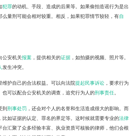
如
犯罪
的动机、手段、造成的后果等。如果偷拍造谣行为是出
那么量刑可能会相对较重。相反，如果犯罪情节较轻，有
自
向公安机关
报案
，提供相关的
证据
，如拍摄的视频、照片等。
人
发生冲突。
径维护自己的合法权益。可以向法院
提起民事诉讼
，要求行为
。也可以配合公安机关的调查，追究行为人的
刑事责任
。
受到
刑事处罚
，还会对个人的名誉和生活造成很大的影响。而
，比如证据的认定、罪名的界定等。这时候就需要专业的
法律
平台汇聚了众多经验丰富、执业资质可核验的律师，他们会根