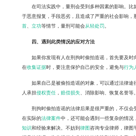
在司法实践中，量刑会受到多种因素的影响。比
于恶意报复，手段恶劣，且造成了严重的社会影响，
首
、
立功
等情节，量刑可能会
从轻处罚
。
四、遇到此类情况的应对方法
如果你发现有人在刑拘时偷拍造谣，首先要及时
在
收集证据
时，要注意保护自己的安全，避免与
行为
如果自己是被偷拍造谣的对象，可以通过法律途
人承担
侵权责任
，
赔偿损失
、消除影响、恢复名誉等
刑拘时偷拍造谣的法律后果是很严重的，不仅会
在实际的
法律案件
中，还可能会遇到一些复杂的情况
知识
和经验来解决。不妨到
律图
咨询专业律师，律图