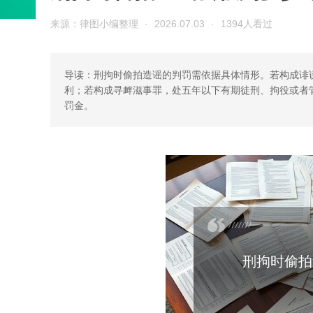
来源：律图小编整理
·
2026.07.03
·
1394人看过
导读：刑拘时偷拍造谣的判罚需依据具体情形。若构成诽
利；若构成寻衅滋事罪，处五年以下有期徒刑、拘役或者
罚金。
刑拘时偷拍