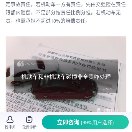
定事故责任，若机动车一方有责任，先由交强险在责任
限额内赔偿，不足部分按责任比例分担。若机动车无
责，也需承担不超过10%的赔偿责任。
机动车和非机动车碰撞非全责咋处理
立即咨询
(99%用户选择)
找律师
免费诊断
在道路上，
机动车
和
非机动车
的碰撞时有发