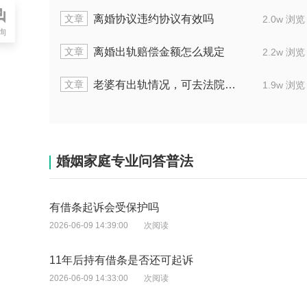
文章
效吗
两人都想离婚，用什么办法能
2.0w 浏览
询
文章
么规定
离婚官司到了法院后面程序怎
2.2w 浏览
文章
那个男方吗
女方出轨后能不能去法院打
1.9w 浏览
婚姻家庭专业问答普法
有借条起诉会受保护吗
2026-06-09 14:39:00
次阅读
11年后持有借条是否还可起诉
2026-06-09 14:33:00
次阅读