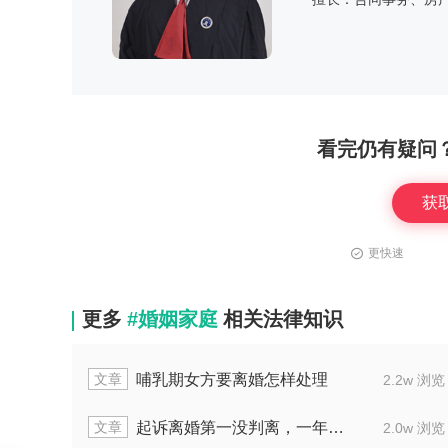
看完仍有疑问
获
更快速
更多
#婚姻家庭
相关法律知识
文章
样处理
法院调解完毕后可不可以直接领离
2.2w 浏览
文章
诉能判离吗
离婚女方未给生活费怎
2.0w 浏览