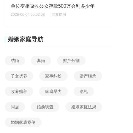
单位变相吸收公众存款500万会判多少年
2026-06-04 05:02:08
网友提问
单位非法吸收公众存款500万会判几年
2026-06-04 04:55:50
网友提问
婚姻家庭导航
单位非法吸收公众存款60万最高判几年
2026-06-04 04:29:14
网友提问
结婚
离婚
财产分割
单位非法吸收公众存款六百万会怎么判
2026-06-04 03:15:35
网友提问
子女抚养
家事纠纷
遗产继承
单位变相吸收公众存款40万量刑标准是什么
收养赡养
家庭暴力
彩礼
2026-06-04 02:58:35
网友提问
我参与网赌，不同金额会有哪些处罚行为？
同居
婚前调查
婚姻家庭法规
2026-06-04 12:17:28
网友提问
婚姻家庭案例