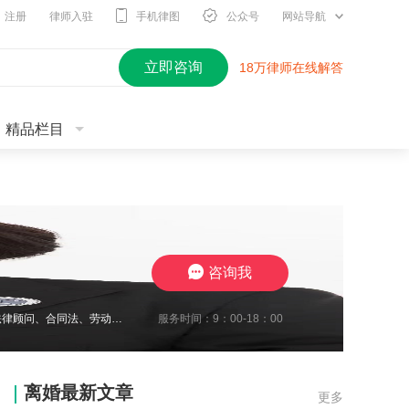
注册
律师入驻
手机律图
公众号
网站导航
立即咨询
18万律师在线解答
精品栏目
咨询我
服务时间：9：00-18：00
2010年开始进入律师行业，现在江苏思言律师事务所担任高级合伙人，我致力于企业法律顾问、合同法、劳动纠纷、工伤待遇赔偿、交通事故与保险合同研究、婚姻家事传承研究。至今累计承办1700余起案件，成功地维护了众多当事人的合法权益，取得了一系列出色的成绩，赢得了广大当事人的充分信赖及肯定。我在2024年10月份被评定为三级律师职称，我将继续要求自己勤勉尽责，注重熏陶品行与职业道德修养，为委托人提供了高效
离婚最新文章
更多