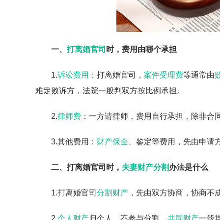
一、
打离婚官司
时，费用由哪个承担
1.
诉讼费用
：打离婚官司，
案件受理费
等通常由
难定败诉方，法院一般判双方按比例承担。
2.
律师费
：一方请律师，费用自行承担，除非合
3.其他费用：
财产保全
、鉴定等费用，先由申请
二、打离婚官司时，
夫妻财产分割
办法是什么
1.打离婚官司
分割财产
，先由双方协商，协商不
2.
个人财产
归个人，不参与分割。
共同财产
一般