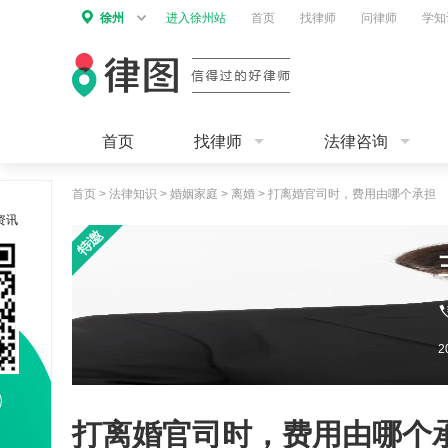
徐州
进入徐州站
首页
找律师
问律师
学知
首页
找律师
法律咨询
首页
>
法律知识
>
婚姻家庭
>
离婚
>
打离婚官司时，费用由哪个承担
资讯
打离婚官司时，费用由哪个