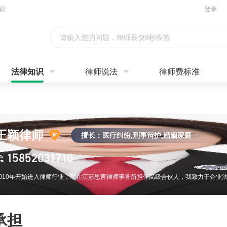
识
登录
请输入您的问题，律师最快9秒应答
法律知识
律师说法
律师费标准
王颖律师
擅长：医疗纠纷,刑事辩护,婚姻家庭
15852031710
承担