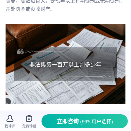
骗罪，属数额巨大，处七年以上有期徒刑或无期徒刑，
并处罚金或没收财产。
非法集资一百万以上判多少年
在经济生活中，
非法集资
是个很让人头疼的
立即咨询
(99%用户选择)
事儿。不少人因为非法集资血本无归，生活陷入
找律师
免费诊断