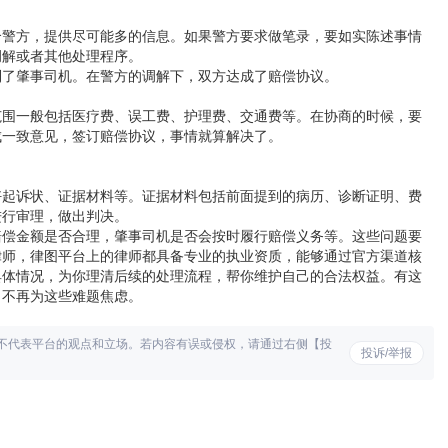
合警方，提供尽可能多的信息。如果警方要求做笔录，要如实陈述事情
调解或者其他处理程序。
到了
肇事司机
。在警方的调解下，双方达成了
赔偿
协议。
范围一般包括
医疗费
、
误工
费、
护理费
、
交通费
等。在协商的时候，要
成一致意见，签订赔偿协议，事情就算解决了。
好
起诉状
、证据材料等。证据材料包括前面提到的病历、诊断证明、费
进行审理，做出判决。
赔偿金额
是否合理，肇事司机是否会按时履行赔偿义务等。这些问题要
律师，律图平台上的律师都具备专业的执业资质，能够通过官方渠道核
具体情况，为你理清后续的处理流程，帮你维护自己的合法权益。有这
，不再为这些难题焦虑。
不代表平台的观点和立场。若内容有误或侵权，请通过右侧【投
投诉/举报