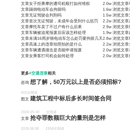
文章
女子拒乘摩的遭司机殴打如何维权
2.0w 浏览
文章
文章
踢倒电动车会拘留吗
1.6w 浏览
文章
文章
无证驾驶会判刑吗
1.5w 浏览
文章
文章
首次无证驾驶，未成年会受到什么惩罚
2.2w 浏览
文章
文章
摩托车卖了不过户有什么后果
2.9w 浏览
文章
文章
车辆被追尾报废后应该怎样处理
1.9w 浏览
文章
文章
未满16周岁骑电动车怎么处罚要拘留几天
2.8w 浏览
文章
文章
高速上的违章拍照拍的是什么
2.2w 浏览
文章
文章
车辆遭遇撞击是否能申请报废
2.0w 浏览
文章
文章
女乘客打司机会如何处理
2.0w 浏览
文章
更多
#交通违章
相关
想了解，50万元以上是否必须招标?
咨询
402次阅读
建筑工程中标后多长时间签合同
图文
2026-05-30
次阅读
抢夺罪数额巨大的量刑是怎样
文章
2026.06.08
1556次阅读