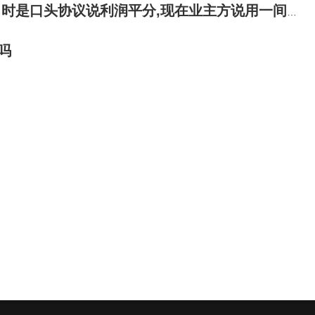
议说利润平分,现在业主方说用一间铺面顶账欠我们的工程款?
吗