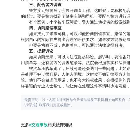
三、配合警方调查
警方接到报警后，会展开调查工作。这时候，要积极配
的经过。要是警方找到了肇事车辆和司机，要配合警方进行
有个案例，小李被车压脚后，警方通过他提供的线索找
四、协商赔偿事宜
如果找到了肇事司机，可以和他协商赔偿事宜。赔偿的
根据自己的实际损失提出合理的赔偿要求。如果双方能够达
但要是协商不成，也别着急，可以通过法律途径解决。
五、提
起诉
讼
如果协商无果，可以
向法院提起诉讼
。起诉时，要准备
用清单等，还有警方的调查笔录等。法院会根据事实和法律
被汽车压脚车跑了，后续可能还会遇到一些问题，比如
是处理不好，很容易让人陷入困境。这时候不妨到
律图
咨询
验。他们不会做
虚假
承诺，也不夸大维权效果，会根据你的
样靠谱的专业人士帮忙，能让你在处理这件事情时少走弯路
免责声明：以上内容由律图网结合政策法规及互联网相关知识整合，
诉/举报】联系我们更正或删除。
更多
#交通事故
相关法律知识