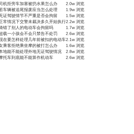
司机拒旁车加塞被扔水果怎么办
2.0w 浏览
若车辆被追尾报废应当怎么处理
1.9w 浏览
无证驾驶情节不严重是否会拘留
1.5w 浏览
正常情况下交警未裁决多久开始执行
2.2w 浏览
骑错了别人的电动车会拘留吗
1.7w 浏览
超载一小孩会不会只禁告不处罚
2.6w 浏览
现在要怎样处理几年前被扣的电动车
2.1w 浏览
女乘客拒绝乘坐摩的被打怎么办
1.6w 浏览
本地能不能处理外地无证驾驶情况
2.8w 浏览
摩托车到底能不能算作机动车
2.6w 浏览