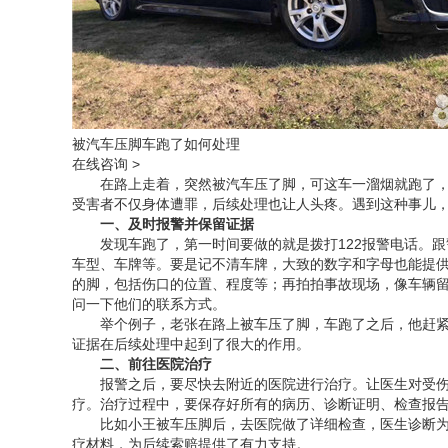
被汽车压脚车跑了如何处理
在线咨询 >
在路上走着，突然被汽车压了脚，可这车一溜烟就跑了
受害者不仅身体遭罪，后续处理也让人头疼。遇到这种事儿
一、及时
报警
并保留
证据
发现车跑了，第一时间要做的就是拨打122报警电话。
车型、车牌等。要是记不清车牌，大致的数字和字母也能提
的脚，包括伤口的位置、程度等；再拍拍事故现场，像车辆
问一下他们的联系方式。
举个例子，老张在路上被车压了脚，车跑了之后，他赶
证据在后续处理中起到了很大的作用。
二、前往医院治疗
报警之后，要尽快去附近的医院进行治疗。让医生对受
疗。治疗过程中，要保存好所有的
病历
、诊断证明、检查报
比如小王被车压脚后，去医院做了详细检查，医生诊断
疗材料，为后续索赔提供了有力支持。