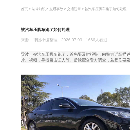
首页
>
法律知识
>
交通事故
>
交通违章
>
被汽车压脚车跑了如何处理
被汽车压脚车跑了如何处理
来源：律图小编整理
·
2026.07.03
·
1686人看过
导读：被汽车压脚车跑了，首先要及时报警，向警方详细描
片、视频，寻找目击证人等。后续配合警方调查，若受伤要