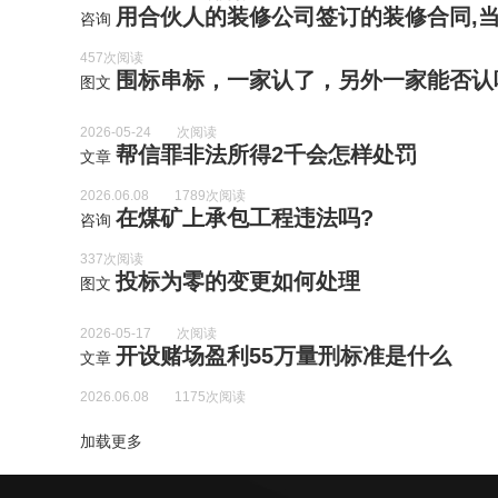
用合伙人的装修公司签订的装修合同,当时是口头协
咨询
457次阅读
围标串标，一家认了，另外一家能否认
图文
2026-05-24
次阅读
帮信罪非法所得2千会怎样处罚
文章
2026.06.08
1789次阅读
在煤矿上承包工程违法吗?
咨询
337次阅读
投标为零的变更如何处理
图文
2026-05-17
次阅读
开设赌场盈利55万量刑标准是什么
文章
2026.06.08
1175次阅读
加载更多