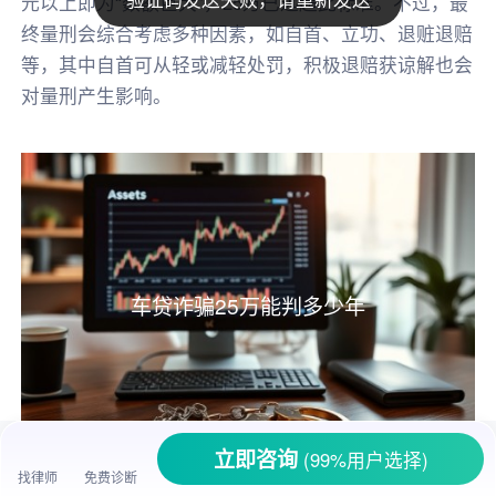
元以上即为“数额巨大”，25万已远超此标准。不过，最
终量刑会综合考虑多种因素，如自首、立功、退赃退赔
等，其中自首可从轻或减轻处罚，积极退赔获谅解也会
对量刑产生影响。
车贷诈骗25万能判多少年
立即咨询
(99%用户选择)
找律师
免费诊断