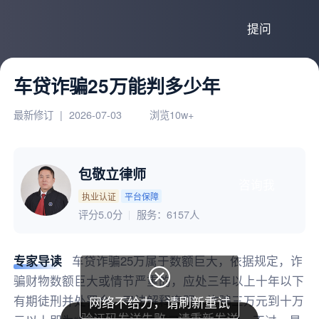
提问
车贷诈骗25万能判多少年
最新修订
|
2026-07-03
浏览10w+
包敬立律师
咨询我
执业认证
平台保障
评分5.0分
服务：
6157人
专家导读
车贷诈骗25万属于数额巨大，依据规定，诈

骗财物数额巨大或情节严重的，应处三年以上十年以下
有期徒刑并处罚金。司法解释表明，诈骗三万元到十万
网络不给力，请刷新重试
验证码发送失败，请重新发送