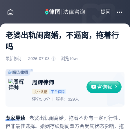
提问
老婆出轨闹离婚，不逼离，拖着行
吗
最新修订
|
2026-07-03
浏览10w+
周辉律师
咨询我
执业认证
平台保障
评分5.0分
服务：
329人
专家导读
老婆出轨闹离婚，拖着不办有一定可行性，
但非最佳选择。婚姻存续期间双方会受其状态影响，拖