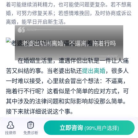
着可能继续消耗精力，也可能使问题更复杂。若不想离
婚，可努力修复关系；若感情难挽回，及时协商或诉讼
离婚，能早日开启新生活。
老婆出轨闹离婚，不逼离，拖着行吗
在婚姻生活里，遭遇伴侣出轨是一件让人痛
苦又纠结的事。当老婆出轨还
提出离婚
，很多人
一时难以接受，心里就会冒出个想法：不逼离，
拖着行不行呢？这看似是个简单的应对方式，可
其中涉及的法律问题和实际影响却没那么简单。
接下来就详细说说这个事。
立即咨询
(99%用户选择)
一、拖着不
离婚
的法律依据
找律师
免费诊断