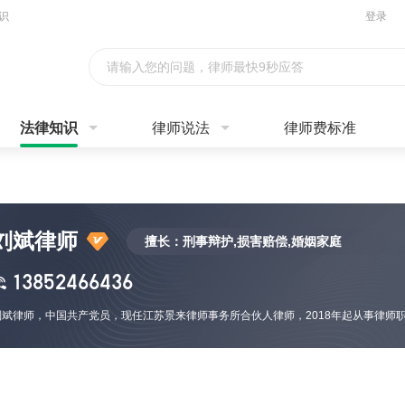
识
登录
请输入您的问题，律师最快9秒应答
法律知识
律师说法
律师费标准
刘斌律师
擅长：刑事辩护,损害赔偿,婚姻家庭
13852466436