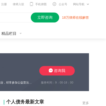
注册
律师入驻
手机律图
公众号
网站导航
立即咨询
18万律师在线解答
精品栏目
咨询我
服务时间：9：00-18：00
刘斌律师，中国共产党员，现任江苏景来律师事务所合伙人律师，2018年起从事律师职业，经常参加公益普法活动，代理的民事案件胜诉率高，为促进社会和谐稳定发挥了一名党员律师应有的作用。刘律师精于公司治理、建筑房地产、合同纠纷、家事传承等诉讼、非诉讼业务，办理案件注重解决问题、化解矛盾、定分止争、案结事了，根据案件情况娴熟运用调解策略，因调解结案率高，有效化解家事纠纷亲属间的矛盾，赢得了委托人的一致认可。
个人债务最新文章
更多