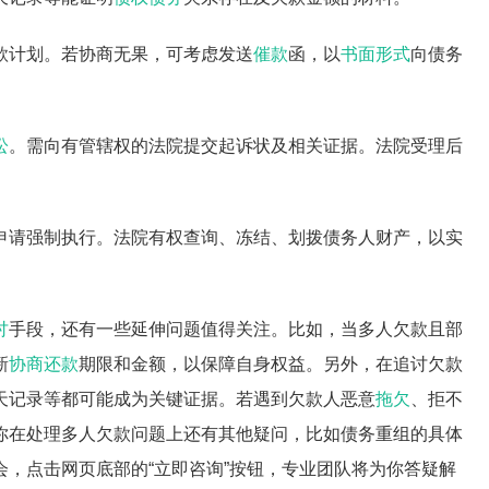
款计划。若协商无果，可考虑发送
催款
函，以
书面形式
向债务
讼
。需向有管辖权的法院提交起诉状及相关证据。法院受理后
申请强制执行。法院有权查询、冻结、划拨债务人财产，以实
讨
手段，还有一些延伸问题值得关注。比如，当多人欠款且部
新
协商还款
期限和金额，以保障自身权益。另外，在追讨欠款
天记录等都可能成为关键证据。若遇到欠款人恶意
拖欠
、拒不
你在处理多人欠款问题上还有其他疑问，比如债务重组的具体
，点击网页底部的“立即咨询”按钮，专业团队将为你答疑解