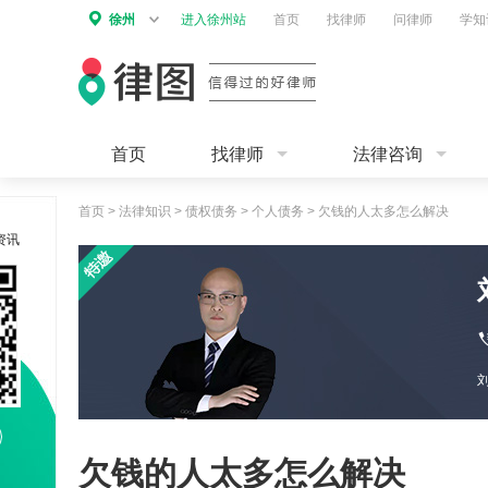
徐州
进入徐州站
首页
找律师
问律师
学知
首页
找律师
法律咨询
首页
>
法律知识
>
债权债务
>
个人债务
>
欠钱的人太多怎么解决
资讯
欠钱的人太多怎么解决