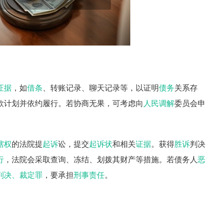
证据
，如
借条
、转账记录、聊天记录等，以证明
债务
关系存
款计划并依约履行。若协商无果，可考虑向
人民调解
委员会申
辖权
的法院提
起诉
讼，提交
起诉状
和相关
证据
。获得
胜诉
判决
行
，法院会采取查询、冻结、划拨其财产等措施。若债务人
恶
判决、裁定罪
，要承担
刑事责任
。