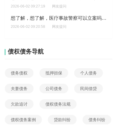
2026-06-02 09:27:19
网友提问
想了解，想了解，医疗事故警察可以立案吗\\\\\\\?
2026-06-02 09:20:58
网友提问
出现全责住院时，其住院押金究竟谁付
2026-06-02 04:04:28
网友提问
债权债务导航
想了解，医疗事故警察可以立案吗?
2026-06-01 17:30:13
网友提问
债务债权
抵押担保
个人债务
关于医疗纠纷调解的案子你们做吗？
2026-06-01 16:24:46
网友提问
夫妻债务
公司债务
民间借贷
想了解，邓西泽医疗事故?
欠款追讨
债权债务法规
2026-05-31 16:21:59
网友提问
债权债务案例
贷款纠纷
债务纠纷
原医院是否担责保乳手术,切缘有癌需二次手术,在其他病理会诊,医院大病理切缘无癌,保乳手术?
2026-06-04 16:04:44
网友提问