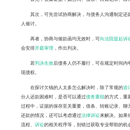
其次，可先尝试协商解决，与债务人沟通制定还
人催讨。
再者，协商与催款函均无效时，可
向法院提起诉
会安排
开庭审理
，作出判决。
若
判决生效
后债务人仍不履行，可在规定时间内
现债权。
在探讨欠钱的人太多怎么解决时，除了常规的
追
分人还款困难时，是否可以通过
债务重组
的方式，重
过程中，证据的保存至关重要，借条、转账记录、聊
还款的情况，还可以考虑通过
法律诉讼
来解决。如果
流程、
诉讼
的相关程序等，别错过获取专业帮助的机会