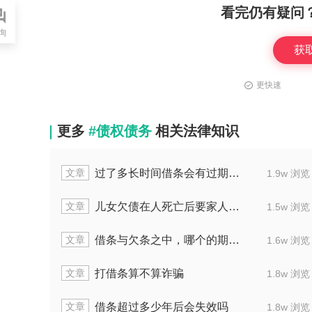
看完仍有疑问
询
获
更快速
更多
#债权债务
相关法律知识
文章
，究竟该怎么处理
借条过三年立案不受理该
1.2w 浏览
文章
讼时效有多少年限
欠债所写借条的有效时长
1.8w 浏览
文章
实际上到底有几年
借条追诉的有效期到
2.0w 浏览
文章
裁结案后怎么
拿着民间借条，应怎样启动
1.6w 浏览
文章
法院不再受理案子
过了十几年，借条是否还
2.1w 浏览