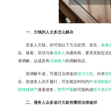
一、欠钱的人太多怎么解决
若多人欠钱，你可按以下方法处理。首先，
收集
在。接着，尝试与各
债务人
沟通协商，要求其制定还
请调解，达成具有
法律效力
的调解协议。
若调解不成，可通过法律途径
追讨欠款
。向有
管
后，若债务人仍不履行，可在规定时间内
申请强制执
意转移财产
逃避债务，
情节严重
的可能构成
拒不执行
二、债务人众多追讨欠款有哪些法律途径