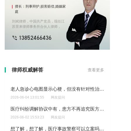
擅长：刑事辩护,损害赔偿,婚姻家
庭
刘斌律师，中国共产党员，现任江
苏景来律师事务所合伙人律师，
2018年起从事律师职业，经常参加
13852466436
公益普法活动，代理的民事案件胜
诉率高，为促进社会和谐稳定发挥
了一名党员律师应有的作用。刘律
师精于公司治理、建筑房地产、合
同纠纷、家事传承等诉讼、非诉讼
业务，办理案件注重解决问题、化
解矛盾、定分止争、案结事了，根
保乳手术，医院大病理切缘无癌，在其他病理会诊，切缘有癌需二次手术，原医院是否担责?
律师权威解答
查看更多
据案件情况娴熟运用调解策略，因
2026-06-04 15:55:58
网友提问
调解结案率高，有效化解家事纠纷
亲属间的矛盾，赢得了委托人的一
老人急诊心电图显示心梗，但没有针对性治疗，也没有告知有心梗，2小时后死亡，是否算医疗事故。?
致认可。
2026-06-04 13:01:55
网友提问
医疗纠纷调解协议中有，患方不再追究医方及其工作人员的任何法律责任，行政责任。有效吗？
2026-06-02 15:53:23
网友提问
想了解，想了解，医疗事故警察可以立案吗\\\\\\\?