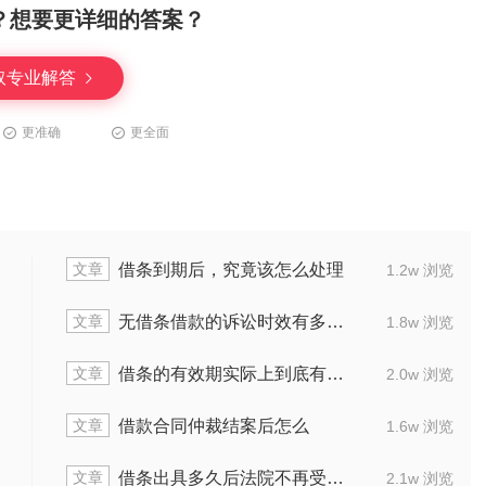
？想要更详细的答案？
取专业解答
更准确
更全面
文章
如何处理
借条到还款日期后多久算仍有
1.8w 浏览
文章
是多久
没借条的借款，该用什么办法把钱
1.7w 浏览
文章
底有几年
无借条借款打官司，诉讼期究竟有
1.4w 浏览
文章
起诉程序
追讨40万借款起诉需多
1.4w 浏览
文章
具有效力
拿着借条去法院起诉，法院会受
2.2w 浏览