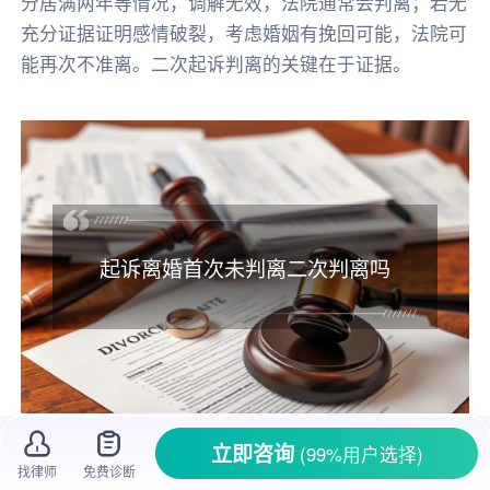
分居满两年等情况，调解无效，法院通常会判离；若无
充分证据证明感情破裂，考虑婚姻有挽回可能，法院可
能再次不准离。二次起诉判离的关键在于证据。
起诉离婚首次未判离二次判离吗
立即咨询
(99%用户选择)
一、
起诉离婚
首次未
判离
二次判离吗
找律师
免费诊断