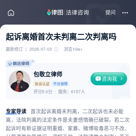
提问
起诉离婚首次未判离二次判离吗
最新修订
|
2026-07-03
浏览10w+
包敬立律师
咨询我
执业认证
平台保障
评分5.0分
服务：
6157人
专家导读
首次起诉离婚未判离，二次起诉也未必能
离，法院判离的法定条件是夫妻感情确已破裂。若二次
起诉时有新证据证明重婚、家暴、赌博吸毒恶习不改、