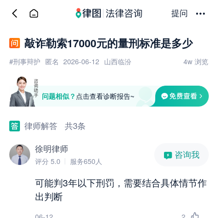
提问
敲诈勒索17000元的量刑标准是多少
#刑事辩护
匿名
2026-06-12
山西临汾
4w
浏览
问题相似？
点击查看诊断报告~
律师解答
共3条
徐明律师
咨询我
评分 5.0
服务650人
可能判3年以下刑罚，需要结合具体情节作
出判断
06-12
2