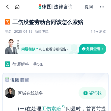
提问
工伤没签劳动合同该怎么索赔
匿名
2025-04-18
新疆伊犁
4.4w
浏览
问题相似？
点击查看诊断报告~
律师解答
共5条
咨询我
区域在线法务
(一)在处理
工伤索赔
问题时，首要前提