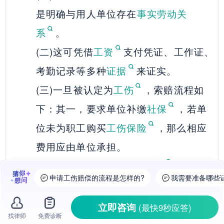
是明确与用人单位存在
事实劳动关
系
。
(二)这可凭借
工资
支付凭证、工作证、
考勤记录等多种
证据
来证实。
(三)一旦被认定为
工伤
，索赔流程如
下：其一，要求单位补缴
社保
，若单
位未为职工购买
工伤保险
，那么相应
费用应由单位承担。
(四)其二，申请
劳动能力鉴定
，以此确
申请工伤赔偿的流程是怎样的?
我需要准备哪些
定
伤残等级
。
(五)索赔时，职工可主张包括
医疗费
、
立即咨询
(最快9秒应答)
找律师
免费诊断
停工留薪期
工资、
伤残津贴
等多项