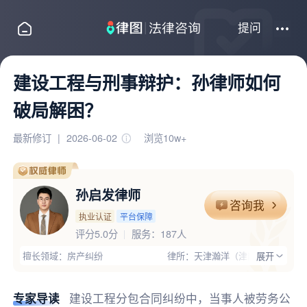
提问
建设工程与刑事辩护：孙律师如何
破局解困？
最新修订
|
2026-06-02
浏览10w+
孙启发律师
咨询我
执业认证
平台保障
评分5.0分
服务：
187人
擅长领域：房产纠纷
律所：天津瀚洋（津南）律师事务所
展开
执业证号：11201202010203756
电话：18622878656
律师优势：有团队,办过大案,高学历,有顾问单位经验,丰富的专业经
专家导读
建设工程分包合同纠纷中，当事人被劳务公