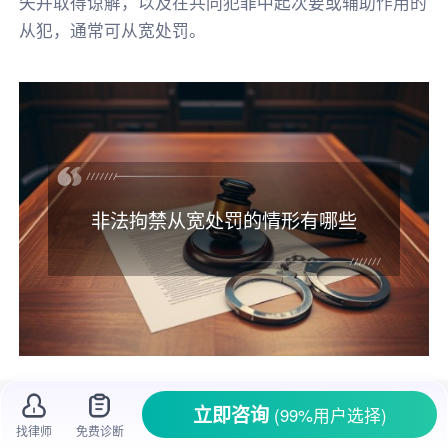
失并取得谅解，以及在共同犯罪中起次要或辅助作用的
从犯，通常可从宽处罚。
非法拘禁从宽处罚的情形有哪些
在生活里，有时候会遇到一些人因为各种原
立即咨询
(99%用户选择)
因限制他人人身自由，这很可能就构成了
非法拘
找律师
免费诊断