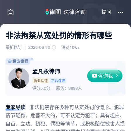
提问
非法拘禁从宽处罚的情形有哪些
最新修订
|
2026-06-02
浏览10w+
孟凡永律师
咨询我
执业认证
平台保障
评分5.0分
服务：
3898人
专家导读
非法拘禁存在多种可从宽处罚的情形。犯罪
情节轻微、危害不大的，可不认定为犯罪；具有坦白、
自首、立功、初犯、偶犯等情节，或积极赔偿被害人损