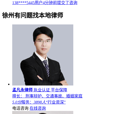
138****5445用户4分钟前提交了咨询
徐州
有问题找本地律师
孟凡永律师
执业认证
平台保障
擅长： 刑事辩护、交通事故、婚姻家庭
5.0分
服务：
3898人
“行业资深”
电话咨询
在线咨询