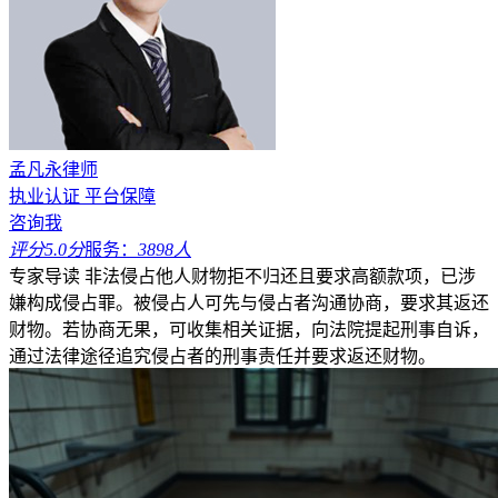
孟凡永律师
执业认证
平台保障
咨询我
评分5.0分
服务：
3898人
专家导读
非法侵占他人财物拒不归还且要求高额款项，已涉
嫌构成侵占罪。被侵占人可先与侵占者沟通协商，要求其返还
财物。若协商无果，可收集相关证据，向法院提起刑事自诉，
通过法律途径追究侵占者的刑事责任并要求返还财物。