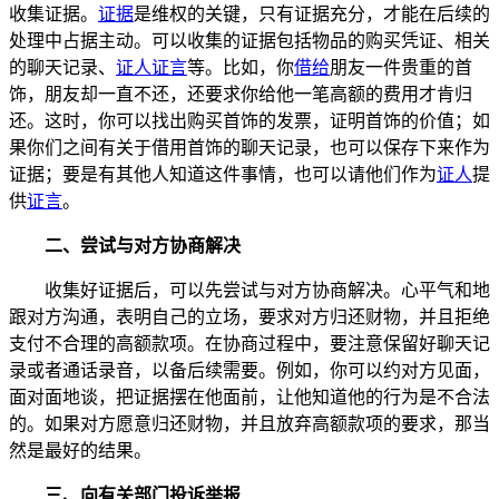
收集证据。
证据
是维权的关键，只有证据充分，才能在后续的
处理中占据主动。可以收集的证据包括物品的购买凭证、相关
的聊天记录、
证人证言
等。比如，你
借给
朋友一件贵重的首
饰，朋友却一直不还，还要求你给他一笔高额的费用才肯归
还。这时，你可以找出购买首饰的发票，证明首饰的价值；如
果你们之间有关于借用首饰的聊天记录，也可以保存下来作为
证据；要是有其他人知道这件事情，也可以请他们作为
证人
提
供
证言
。
二、尝试与对方协商解决
收集好证据后，可以先尝试与对方协商解决。心平气和地
跟对方沟通，表明自己的立场，要求对方归还财物，并且拒绝
支付不合理的高额款项。在协商过程中，要注意保留好聊天记
录或者通话录音，以备后续需要。例如，你可以约对方见面，
面对面地谈，把证据摆在他面前，让他知道他的行为是不合法
的。如果对方愿意归还财物，并且放弃高额款项的要求，那当
然是最好的结果。
三、向有关部门投诉举报