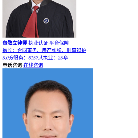
包敬立律师
执业认证
平台保障
擅长：合同事务、房产纠纷、刑事辩护
5.0分
服务：
6157人
执业：
25年
电话咨询
在线咨询