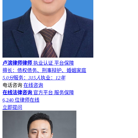
卢滨律师律师
执业认证
平台保障
擅长：债权债务、刑事辩护、婚姻家庭
5.0分
服务：
315人
执业：
12年
电话咨询
在线咨询
在线法律咨询
官方平台
服务保障
6,240
位律师在线
立即提问