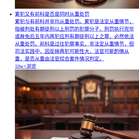
累犯又有前科是否是同时从重处罚
累犯与有前科并非均从重处罚。累犯是法定从重情节，
指被判处有期徒刑以上刑罚的犯罪分子，刑罚执行完毕
或赦免后五年内再犯应判有期徒刑以上之罪，必然依法
从重处罚。前科是过往犯罪事实，非法定从重情节，但
司法实践中，因反映再犯可能性大，法官可能酌情从
重，是否从重由法官综合案件情况判定。
10w+
浏览