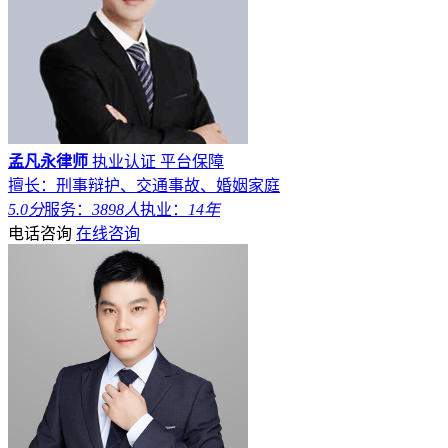
孟凡永律师
执业认证
平台保障
擅长：刑事辩护、交通事故、婚姻家庭
5.0分
服务：
3898人
执业：
14年
电话咨询
在线咨询