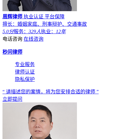
周辉律师
执业认证
平台保障
擅长：婚姻家庭、刑事辩护、交通事故
5.0分
服务：
329人
执业：
12年
电话咨询
在线咨询
秒问律师
专业服务
律师认证
隐私保护
“ 请描述您的案情，将为您安排合适的律师 ”
立即提问