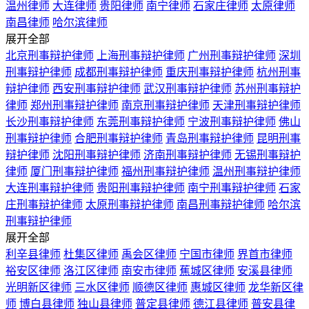
温州律师
大连律师
贵阳律师
南宁律师
石家庄律师
太原律师
南昌律师
哈尔滨律师
展开全部
北京刑事辩护律师
上海刑事辩护律师
广州刑事辩护律师
深圳
刑事辩护律师
成都刑事辩护律师
重庆刑事辩护律师
杭州刑事
辩护律师
西安刑事辩护律师
武汉刑事辩护律师
苏州刑事辩护
律师
郑州刑事辩护律师
南京刑事辩护律师
天津刑事辩护律师
长沙刑事辩护律师
东莞刑事辩护律师
宁波刑事辩护律师
佛山
刑事辩护律师
合肥刑事辩护律师
青岛刑事辩护律师
昆明刑事
辩护律师
沈阳刑事辩护律师
济南刑事辩护律师
无锡刑事辩护
律师
厦门刑事辩护律师
福州刑事辩护律师
温州刑事辩护律师
大连刑事辩护律师
贵阳刑事辩护律师
南宁刑事辩护律师
石家
庄刑事辩护律师
太原刑事辩护律师
南昌刑事辩护律师
哈尔滨
刑事辩护律师
展开全部
利辛县律师
杜集区律师
禹会区律师
宁国市律师
界首市律师
裕安区律师
洛江区律师
南安市律师
蕉城区律师
安溪县律师
光明新区律师
三水区律师
顺德区律师
惠城区律师
龙华新区律
师
博白县律师
独山县律师
普定县律师
德江县律师
普安县律