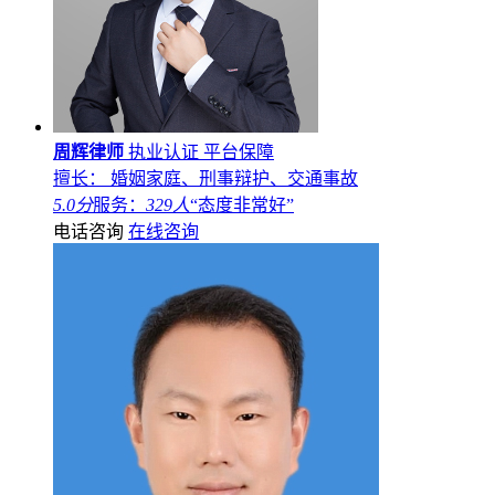
周辉律师
执业认证
平台保障
擅长： 婚姻家庭、刑事辩护、交通事故
5.0分
服务：
329人
“态度非常好”
电话咨询
在线咨询