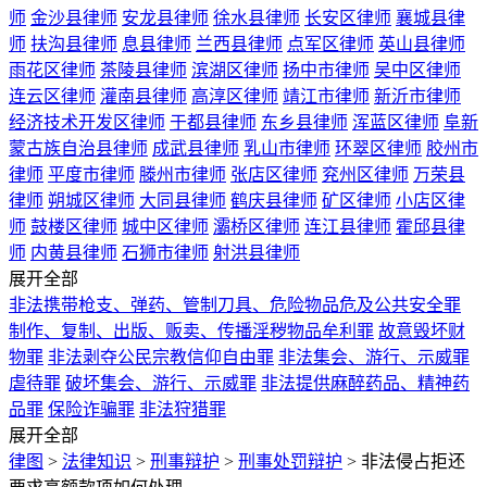
师
金沙县律师
安龙县律师
徐水县律师
长安区律师
襄城县律
师
扶沟县律师
息县律师
兰西县律师
点军区律师
英山县律师
雨花区律师
茶陵县律师
滨湖区律师
扬中市律师
吴中区律师
连云区律师
灌南县律师
高淳区律师
靖江市律师
新沂市律师
经济技术开发区律师
于都县律师
东乡县律师
浑蓝区律师
阜新
蒙古族自治县律师
成武县律师
乳山市律师
环翠区律师
胶州市
律师
平度市律师
滕州市律师
张店区律师
兖州区律师
万荣县
律师
朔城区律师
大同县律师
鹤庆县律师
矿区律师
小店区律
师
鼓楼区律师
城中区律师
灞桥区律师
连江县律师
霍邱县律
师
内黄县律师
石狮市律师
射洪县律师
展开全部
非法携带枪支、弹药、管制刀具、危险物品危及公共安全罪
制作、复制、出版、贩卖、传播淫秽物品牟利罪
故意毁坏财
物罪
非法剥夺公民宗教信仰自由罪
非法集会、游行、示威罪
虐待罪
破坏集会、游行、示威罪
非法提供麻醉药品、精神药
品罪
保险诈骗罪
非法狩猎罪
展开全部
律图
>
法律知识
>
刑事辩护
>
刑事处罚辩护
>
非法侵占拒还