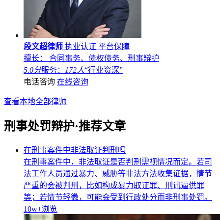
段文超律师
执业认证
平台保障
擅长： 合同事务、债权债务、刑事辩护
5.0分
服务：
172人
“行业资深”
电话咨询
在线咨询
查看本地全部律师
刑事处罚辩护·推荐文章
在刑事案件中非法取证判刑吗
在刑事案件中，非法取证是否判刑需视情况而定。若司
法工作人员通过暴力、威胁等非法方法收集证据，情节
严重的会被判刑，比如构成暴力取证罪、刑讯逼供罪
等；若情节轻微，可能会受到行政处分而非刑事处罚。
10w+
浏览