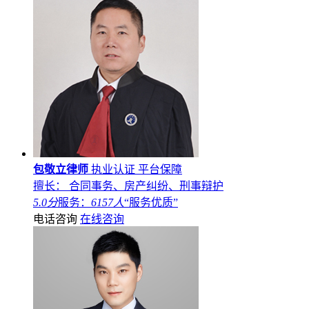
包敬立律师
执业认证
平台保障
擅长： 合同事务、房产纠纷、刑事辩护
5.0分
服务：
6157人
“服务优质”
电话咨询
在线咨询