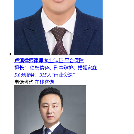
卢滨律师律师
执业认证
平台保障
擅长： 债权债务、刑事辩护、婚姻家庭
5.0分
服务：
315人
“行业资深”
电话咨询
在线咨询