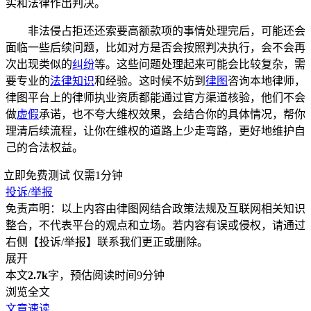
实和法律作出判决。
非法侵占拒还还索要高额款项的事情处理完后，可能还会
面临一些后续问题，比如对方是否会按照判决执行，会不会再
次出现类似的
纠纷
等。这些问题处理起来可能会比较复杂，需
要专业的
法律知识
和经验。这时候不妨到
律图
咨询本地律师，
律图平台上的律师执业资质都能通过官方渠道核验，他们不会
做
虚假
承诺，也不夸大维权效果，会结合你的具体情况，帮你
理清后续流程，让你在维权的道路上少走弯路，更好地维护自
己的合法权益。
立即免费测试
仅需1分钟
投诉/举报
免责声明：以上内容由律图网结合政策法规及互联网相关知识
整合，不代表平台的观点和立场。若内容有误或侵权，请通过
右侧【投诉/举报】联系我们更正或删除。
展开
本文
2.7k
字，预估阅读时间9分钟
浏览全文
文章速读