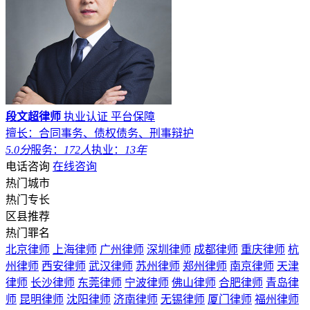
段文超律师
执业认证
平台保障
擅长：合同事务、债权债务、刑事辩护
5.0分
服务：
172人
执业：
13年
电话咨询
在线咨询
热门城市
热门专长
区县推荐
热门罪名
北京律师
上海律师
广州律师
深圳律师
成都律师
重庆律师
杭
州律师
西安律师
武汉律师
苏州律师
郑州律师
南京律师
天津
律师
长沙律师
东莞律师
宁波律师
佛山律师
合肥律师
青岛律
师
昆明律师
沈阳律师
济南律师
无锡律师
厦门律师
福州律师