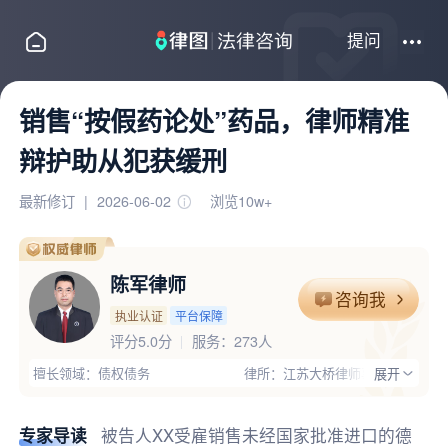
提问
销售“按假药论处”药品，律师精准
辩护助从犯获缓刑
最新修订
|
2026-06-02
浏览10w+
陈军律师
咨询我
执业认证
平台保障
评分5.0分
服务：
273人
擅长领域：债权债务
律所：江苏大桥律师事务所
展开
执业证号：13202200410564752
电话：13182708879
律师优势：有团队,主任律师,涉外代理经验,会外语,丰富的专业经验
专家导读
被告人XX受雇销售未经国家批准进口的德