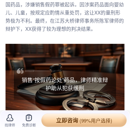
国药品，涉嫌销售假药罪被起诉。因涉案药品面向婴幼
儿、儿童，按规定应酌情从重处罚，这让XX的量刑形
势极为不利。最终，在江苏大桥律师事务所陈军律师的
辩护下，XX获得了较为理想的判决结果。
销售“按假药论处”药品，律师精准辩
护助从犯获缓刑
立即咨询
(99%用户选择)
找律师
免费诊断