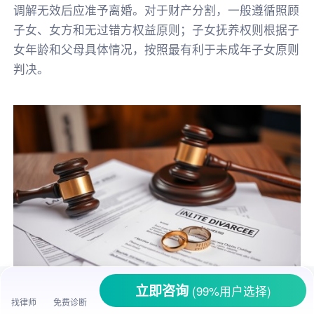
调解无效后应准予离婚。对于财产分割，一般遵循照顾
子女、女方和无过错方权益原则；子女抚养权则根据子
女年龄和父母具体情况，按照最有利于未成年子女原则
判决。
立即咨询
(99%用户选择)
找律师
免费诊断