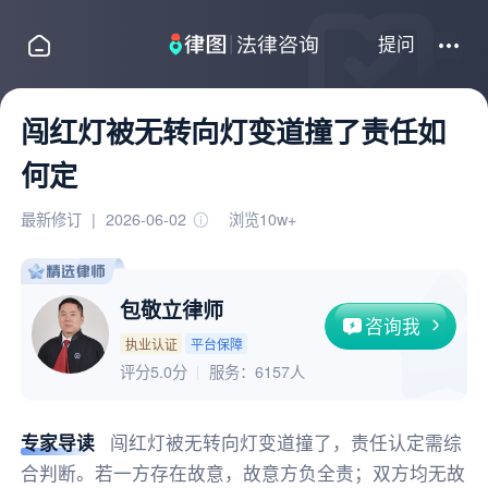
提问
闯红灯被无转向灯变道撞了责任如
何定
最新修订
|
2026-06-02
浏览10w+
包敬立律师
咨询我
执业认证
平台保障
评分5.0分
服务：
6157人
专家导读
闯红灯被无转向灯变道撞了，责任认定需综
合判断。若一方存在故意，故意方负全责；双方均无故