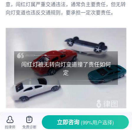
意，闯红灯属严重交通违法，通常负主要责任，但无转
向灯变道也违反交通规则，要承担一定次要责任。
闯红灯被无转向灯变道撞了责任如何
定
开车上路，难免会遇到各种突发状况，交通
立即咨询
(99%用户选择)
找律师
免费诊断
事故就是其中之一。就比如
闯红灯
和无转向灯变