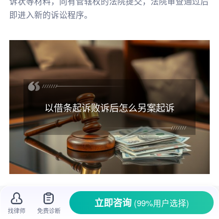
诉状等材料，向有管辖权的法院提交，法院审查通过后
即进入新的诉讼程序。
以借条起诉败诉后怎么另案起诉
在生活里，借钱打
借条
是很常见的事儿，大
立即咨询
(99%用户选择)
家都觉得有借条在，万一对方不还钱，去
法院起
找律师
免费诊断