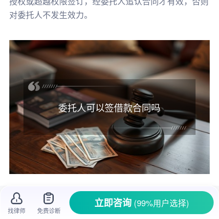
授权或超越权限签订，经委托人追认合同才有效，否则
对委托人不发生效力。
委托人可以签借款合同吗
在生活里，人们常常会遇到资金周转的问
立即咨询
(99%用户选择)
题，需要和他人签订
借款合同
。可有时候，
当事
找律师
免费诊断