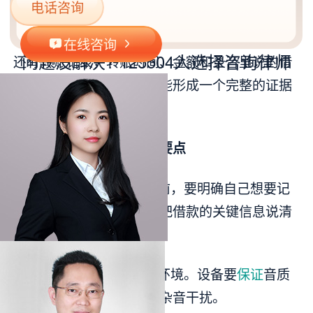
电话咨询
满足上述有效条件，并且能和其他证据相互印
证，那它的证明力也会增强。比如，除了录音，
在线咨询
问题没解决?
125504
人选择咨询律师
还有转账记录，转账时间、金额和录音里说的借
款情况能对应上，这样就能形成一个完整的证据
链，证明借款事实。
四、收集录音证据的要点
1.提前准备。在录音前，要明确自己想要记
录的内容，尽量引导对方把借款的关键信息说清
楚。
2.选择合适的设备和环境。设备要
保证
音质
清晰，环境要安静，避免杂音干扰。