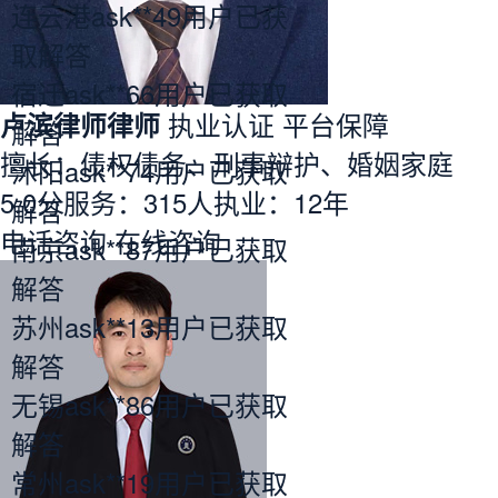
连云港ask**49用户已获
取解答
宿迁ask**66用户已获取
卢滨律师律师
执业认证
平台保障
解答
擅长：债权债务、刑事辩护、婚姻家庭
沭阳ask**74用户已获取
5.0分
服务：
315人
执业：
12年
解答
电话咨询
在线咨询
南京ask**87用户已获取
解答
苏州ask**13用户已获取
解答
无锡ask**86用户已获取
解答
常州ask**19用户已获取