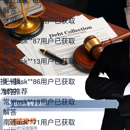
宿迁ask**66用户已获取
解答
沭阳ask**74用户已获取
解答
南京ask**87用户已获取
解答
苏州ask**13用户已获取
解答
换一换
无锡ask**86用户已获取
为你推荐
解答
常州ask**19用户已获取
徐州本地专业律师
解答
刘斌律师
南通ask**71用户已获取
12小时深度服务