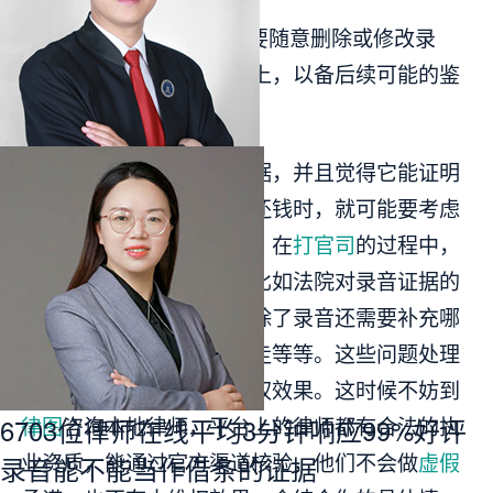
3.保留原始文件。不要随意删除或修改录
音，最好保留在原始设备上，以备后续可能的鉴
定。
当你收集好了录音证据，并且觉得它能证明
借款事实，但对方还是不还钱时，就可能要考虑
通过法律途径解决。不过，在
打官司
的过程中，
还可能会遇到很多问题，比如法院对录音证据的
认定标准到底是怎样的，除了录音还需要补充哪
些证据，
诉讼流程
该怎么走等等。这些问题处理
不好，可能会影响你的维权效果。这时候不妨到
律图
咨询本地律师，平台上的律师都有合法的执
6703
位律师在线
平均
3
分钟响应
99
%好评
业资质，能通过官方渠道核验，他们不会做
虚假
录音能不能当作借条的证据