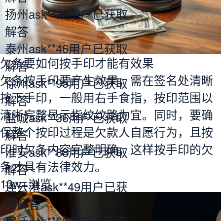
扬州ask**35用户已获取
解答
泰州ask**46用户已获取
欠条要如何按手印才能有效果
解答
欠条按手印要产生效果，需在签名处清晰
徐州ask**95用户已获取
按下手印，一般用右手食指，按印范围以
解答
清晰完整显示指纹纹路为宜。同时，要确
盐城ask**36用户已获取
保整个按印过程是欠款人自愿行为，且按
解答
印时欠条内容完整明确，这样按手印的欠
淮安ask**88用户已获取
条才具有法律效力。
解答
10w+
浏览
连云港ask**49用户已获
取解答