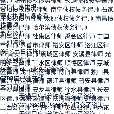
债务律师
重庆债权债务律师
杭州债权债务
律师
西安债权债务律师
武汉债权债务律师
专业服务
苏州债权债务律师
郑州债权债务律师
南京
律师认证
债权债务律师
天津债权债务律师
长沙债权
退款保障
债务律师
东莞债权债务律师
宁波债权债务
法律咨询热线
律师
佛山债权债务律师
合肥债权债务律师
服务时间：工作日09:00-18:00
严禁采集，违者必究
青岛债权债务律师
昆明债权债务律师
沈阳
©2004-2026 m.64365.com All Rights Res
债权债务律师
济南债权债务律师
无锡债权
erved.
债务律师
厦门债权债务律师
福州债权债务
蜀ICP备15018055号-1
隐私保护
投诉建议
律师
温州债权债务律师
大连债权债务律师
不良信息举报
贵阳债权债务律师
南宁债权债务律师
石家
营业执照信息查看
庄债权债务律师
太原债权债务律师
南昌债
找律师
权债务律师
哈尔滨债权债务律师