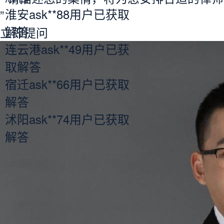
淮安ask**88用户已获取
”
解答
立即提问
连云港ask**49用户已获
取解答
宿迁ask**66用户已获取
解答
沭阳ask**74用户已获取
解答