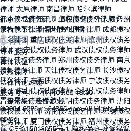
热门城市
热门专长
区县推荐
北京律师
上海律师
广州律师
深圳律师
成
都律师
重庆律师
杭州律师
西安律师
武汉
律师
苏州律师
郑州律师
南京律师
天津律
师
长沙律师
东莞律师
宁波律师
佛山律师
合肥律师
青岛律师
昆明律师
沈阳律师
济
南律师
无锡律师
厦门律师
福州律师
温州
律师
大连律师
贵阳律师
南宁律师
石家庄
律师
太原律师
南昌律师
哈尔滨律师
北京债权债务律师
律图
>
法律知识
>
上海债权债务律师
债权债务
>
个人债务
广州
>
债权债务律师
录音能不能当作借条的证据
深圳债权债务律师
成都债权