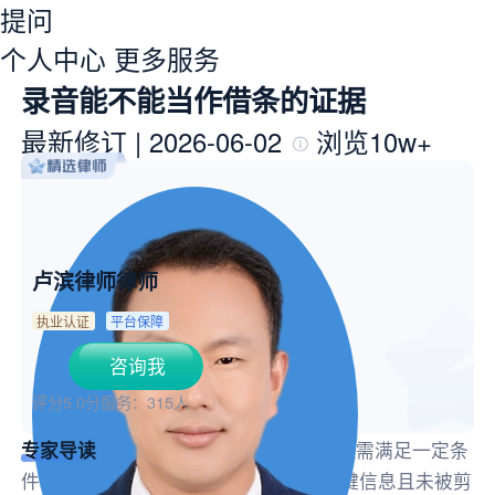
提问
个人中心
更多服务
录音能不能当作借条的证据
最新修订
|
2026-06-02
浏览10w+
卢滨律师律师
执业认证
平台保障
咨询我
评分5.0分
服务：
315人
专家导读
录音可以当作借条的证据，但需满足一定条
件。它要清晰反映债权债务关系，有关键信息且未被剪