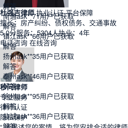
解答
杜强吉律师
执业认证
平台保障
南通ask**71用户已获取
擅长：房产纠纷、债权债务、交通事故
解答
5.0分
服务：
5304人
执业：
4年
镇江ask**66用户已获取
电话咨询
在线咨询
解答
扬州ask**35用户已获取
解答
泰州ask**46用户已获取
解答
秒问律师
徐州ask**95用户已获取
专业服务
解答
律师认证
盐城ask**36用户已获取
隐私保护
解答
“ 请描述您的案情，将为您安排合适的律师