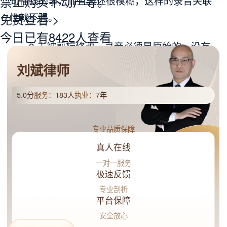
禁止购买不动产等。
句借钱的事，而且表述很模糊，这样的录音关联
性就不强。
免费查看 >
今日已有8422人查看
3.未被剪辑修改。录音必须是原始的，没有
经过剪辑、拼接等处理。一旦被修改，就会影响
刘斌律师
其真实性和证明力。现在技术发达，通过专业软
件可以对录音进行修改，所以法院在审查时会很
5.0分
服务：
183人
执业：
7年
谨慎。
专业品质保障
三、
录音证据
的证明力
真人在线
一对一服务
录音证据的证明力相对借条来说要弱一些。
极速反馈
借条是书面的借款凭证，一般能更直接、明确地
专业剖析
平台保障
证明借款事实。而录音可能会受到各种因素的影
安全放心
响，比如音质不好、表述不清晰等。但如果录音