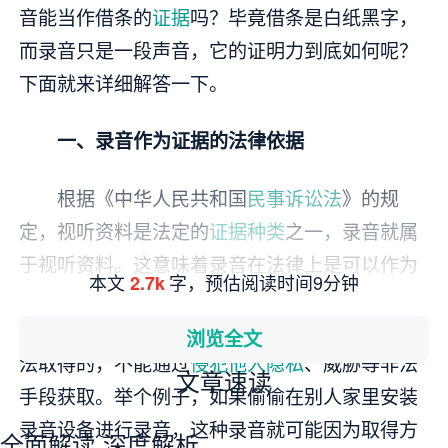
音能当作借条的
证据
吗？毕竟借条是白纸黑字，
而录音只是一段声音，它的证明力到底如何呢？
下面就来详细解答一下。
一、录音作为证据的法律依据
根据《中华人民共和国
民事诉讼法
》的规
定，视听资料是法定的
证据种类
之一，录音就属
于视听资料。这意味着录音在法律上是可以作为
本文
字，预估阅读时间9分钟
2.7k
证据使用的。不过，要让录音真正发挥证据的作
用，还得满足一定的条件。比如，录音必须是合
浏览全文
法取得的，不能通过
侵犯他人隐私
、威胁等非法
文章速读
手段获取。举个例子，如果偷偷在别人家里安装
录音设备进行录音，这种录音就可能因为取得方
全面解读
深度解析