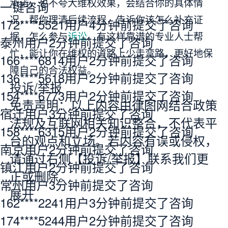
承诺，也不夸大维权效果，会结合你的具体情
一键咨询
况，帮你理清后续流程，告诉你该怎么补充证
172****5521用户4分钟前提交了咨询
据，怎么参与
诉讼
。有这样靠谱的专业人士帮
泰州用户2分钟前提交了咨询
忙，能让你在维权的道路上少走弯路，更好地保
166****6814用户2分钟前提交了咨询
障自己的合法权益。
136****5618用户2分钟前提交了咨询
投诉/举报
154****6773用户2分钟前提交了咨询
免责声明：以上内容由律图网结合政策
宿迁用户3分钟前提交了咨询
法规及互联网相关知识整合，不代表平
158****6315用户2分钟前提交了咨询
台的观点和立场。若内容有误或侵权，
南京用户2分钟前提交了咨询
请通过右侧【投诉/举报】联系我们更
镇江用户2分钟前提交了咨询
正或删除。
常州用户3分钟前提交了咨询
展开
162****2241用户3分钟前提交了咨询
174****5244用户2分钟前提交了咨询