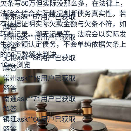
欠条写50万但实际没那么多，在法律上，
法院会结合实际情况判断债务真实性。若
南京ask**87用户已获取
有证据证明实际欠款金额与欠条不符，如
解答
转账记录、聊天记录等，法院会以实际发
苏州ask**13用户已获取
生的金额认定债务，不会单纯依据欠条上
解答
的50万数额来判决。
无锡ask**86用户已获取
10w+
浏览
解答
常州ask**19用户已获取
解答
南通ask**71用户已获取
解答
镇江ask**66用户已获取
解答