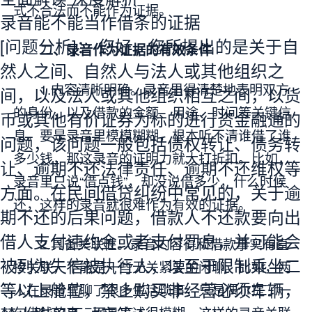
式不合法而不能作为证据。
录音能不能当作借条的证据
[问题分析]：
您好，您所提出的是关于自
二、录音作为证据的有效条件
然人之间、自然人与法人或其他组织之
1.内容清晰明确。录音里得清楚地表明双方
间，以及法人或其他组织相互之间，以货
的身份，以及借款的金额、用途、时间等关键信
币或其他有价证券为标的进行资金融通的
息。要是录音里模模糊糊，根本听不清谁借了谁
问题，该问题一般包括债权转让、债务转
多少钱，那这录音的证明力就大打折扣。比如，
让、逾期不还法律责任、逾期不还维权等
录音里只说“借点钱”，却没说借多少，什么时候
方面。在民间借贷纠纷中常见的，关于逾
还，这样的录音就很难作为有效的证据。
期不还的后果问题，借款人不还款要向出
借人支付违约金或者支付罚息，并可能会
2.具备关联性。录音内容得和借款事实有直
被列为失信被执行人，以至于限制乘坐二
接关联，不能是一些无关紧要的闲聊。比如，两
等以上舱位，禁止购买非经营必须车辆，
人在录音里聊了很多生活琐事，只是偶尔提了一