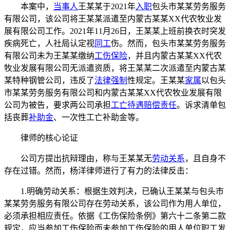
本案中，
当事人
王某某于2021年
入职
包头市某某劳务服务
有限公司，该公司将王某某派遣至内蒙古某某XX代农牧业发
展有限公司工作。2021年11月26日，王某某上班前换衣时突发
疾病死亡，人社局认定视
同工
伤。然而，包头市某某劳务服务
有限公司未为王某某缴纳
工伤保险
，并且内蒙古某某XX代农
牧业发展有限公司无派遣资质，将王某某二次派遣至内蒙古某
某特种钢管公司，违反了
法律强制
性规定。王某某
家属
以包头
市某某劳务服务有限公司和内蒙古某某XX代农牧业发展有限
公司为被告，要求两公司承担
工亡待遇
赔偿责任
。诉求清单包
括丧葬
补助金
、一次性工亡补助金等。
律师的核心论证
公司方提出抗辩理由，称与王某某无
劳动关系
，且自身不
存在过错。然而，杨洋律师进行了有力的法律反击：
1.明确劳动关系：根据生效判决，已确认王某某与包头市
某某劳务服务有限公司存在劳动关系，该公司作为用人单位，
必须承担相应责任。依据《工伤保险条例》第六十二条第二款
规定，应当参加工伤保险而未参加工伤保险的用人单位职工发