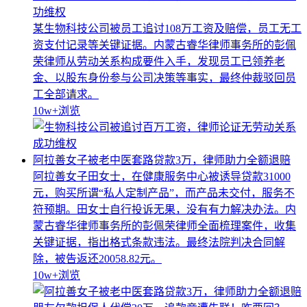
功维权
某生物科技公司被员工追讨108万工资及赔偿，员工无工
资支付记录等关键证据。内蒙古睿华律师事务所的彭佩
荣律师从劳动关系构成要件入手，发现员工已领养老
金、以股东身份参与公司决策等事实，最终仲裁驳回员
工全部请求。
10w+
浏览
阿拉善女子被老中医套路贷款3万，律师助力全额退赔
阿拉善女子田女士，在健康服务中心被诱导贷款31000
元，购买所谓“私人定制产品”，而产品未交付，服务不
符预期。田女士自行投诉无果，没有有力解决办法。内
蒙古睿华律师事务所的彭佩荣律师全面梳理案件，收集
关键证据，指出格式条款违法。最终法院判决合同解
除，被告返还20058.82元。
10w+
浏览