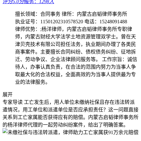
评分5.0分
服务：
1298人
擅长领域：合同事务
律所：内蒙古启韬律师事务所
执业证号：11501202310578520
电话：15248091488
律师优势：;杨洋律师，内蒙古启韬律师事务所专职律
师，内蒙古财经大学法学土地资源管理双学士。曾在天
津贝壳技术有限公司担任法务，执业期间办理了各类民
商事案件。主要擅长合同纠纷、债权债务纠纷、征地拆
迁、劳动争议、企业法律顾问服务等。 工作宗旨：诚信
待人，办事认真负责，在合法的范围内努力为当事人争
取最大化的合法权益，全面高效的为当事人提供最为专
业的法律服务。
展开
专家导读
工亡发生后，用人单位未缴纳社保且存在违法转派
遣情况，用工单位和派遣单位是否应承担责任？这一问题直接
关系到工亡家属能否获得应有的赔偿。内蒙古启韬律师事务所
的杨洋律师代理的一起劳动纠纷案件，给出了明确答案。