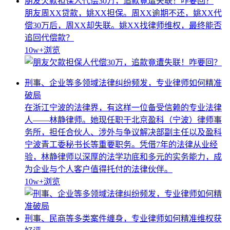
朋友欠款担保人代偿30万，追款竟遭失联！咋要回？
朋友周XX贷款，姚XX担保。周XX逾期不还，姚XX代
偿30万后，周XX却失联。姚XX找律师维权，最终能否
追回代偿款？
10w+
浏览
刑事、企业等多领域法律纠纷频发，专业律师如何精准
破局
在浙江宁波的法律界，有这样一位备受信赖的专业法律
人——林静律师。她现任职于北京盈科（宁波）律师事
务所，担任合伙人、涉外与争议解决部副主任以及盈科
宁波青工委秘书长等重要职务。凭借7年的法律从业经
验，林静律师以深厚的法学功底和多元的实务能力，成
为企业与个人客户值得托付的法律伙伴。
10w+
浏览
刑事、民商等多类案件缠身，专业律师如何精准维权获