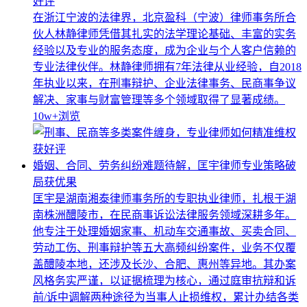
好评
在浙江宁波的法律界，北京盈科（宁波）律师事务所合
伙人林静律师凭借其扎实的法学理论基础、丰富的实务
经验以及专业的服务态度，成为企业与个人客户信赖的
专业法律伙伴。林静律师拥有7年法律从业经验，自2018
年执业以来，在刑事辩护、企业法律事务、民商事争议
解决、家事与财富管理等多个领域取得了显著成绩。
10w+
浏览
婚姻、合同、劳务纠纷难题待解，匡宇律师专业策略破
局获优果
匡宇是湖南湘泰律师事务所的专职执业律师，扎根于湖
南株洲醴陵市，在民商事诉讼法律服务领域深耕多年。
他专注于处理婚姻家事、机动车交通事故、买卖合同、
劳动工伤、刑事辩护等五大高频纠纷案件，业务不仅覆
盖醴陵本地，还涉及长沙、合肥、惠州等异地。其办案
风格务实严谨，以证据梳理为核心，通过庭审抗辩和诉
前/诉中调解两种途径为当事人止损维权，累计办结各类