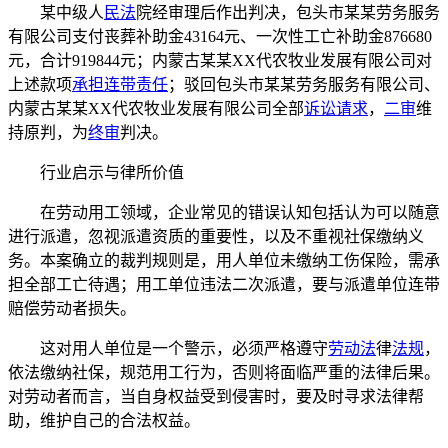
某中级人
民法
院经审理后作出判决，包头市某某劳务服务
有限公司支付丧葬补助金43164元、一次性工亡补助金876680
元，合计919844元；内蒙古某某XX代农牧业发展有限公司对
上述款项
承担连带责任
；驳回包头市某某劳务服务有限公司、
内蒙古某某XX代农牧业发展有限公司全部
诉讼请求
，
二审
维
持原判，为
终审
判决。
行业启示与律所价值
在劳动用工领域，企业常见的错误认知包括认为可以随意
进行派遣，忽视派遣资质的重要性，以及不重视社保缴纳义
务。本案确立的裁判规则是，用人单位未缴纳工伤保险，需承
担全部工亡待遇；用工单位违法二次派遣，要与派遣单位连带
赔偿劳动者损失。
这对用人单位是一个警示，必须严格遵守
劳动法
律
法规
，
依法缴纳社保，规范用工行为，否则将面临严重的法律后果。
对劳动者而言，当自身权益受到侵害时，要及时寻求法律帮
助，维护自己的合法权益。