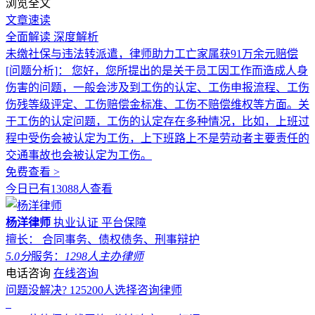
浏览全文
文章速读
全面解读
深度解析
未缴社保与违法转派遣，律师助力工亡家属获91万余元赔偿
[问题分析]：
您好，您所提出的是关于员工因工作而造成人身
伤害的问题，一般会涉及到工伤的认定、工伤申报流程、工伤
伤残等级评定、工伤赔偿金标准、工伤不赔偿维权等方面。关
于工伤的认定问题，工伤的认定存在多种情况，比如，上班过
程中受伤会被认定为工伤，上下班路上不是劳动者主要责任的
交通事故也会被认定为工伤。
免费查看 >
今日已有13088人查看
杨洋律师
执业认证
平台保障
擅长： 合同事务、债权债务、刑事辩护
5.0分
服务：
1298人
主办律师
电话咨询
在线咨询
问题没解决?
125200
人选择咨询律师