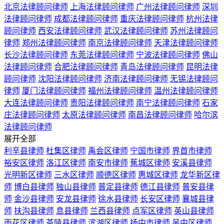
北京法律顾问律师
上海法律顾问律师
广州法律顾问律师
深圳
法律顾问律师
成都法律顾问律师
重庆法律顾问律师
杭州法律
顾问律师
西安法律顾问律师
武汉法律顾问律师
苏州法律顾问
律师
郑州法律顾问律师
南京法律顾问律师
天津法律顾问律师
长沙法律顾问律师
东莞法律顾问律师
宁波法律顾问律师
佛山
法律顾问律师
合肥法律顾问律师
青岛法律顾问律师
昆明法律
顾问律师
沈阳法律顾问律师
济南法律顾问律师
无锡法律顾问
律师
厦门法律顾问律师
福州法律顾问律师
温州法律顾问律师
大连法律顾问律师
贵阳法律顾问律师
南宁法律顾问律师
石家
庄法律顾问律师
太原法律顾问律师
南昌法律顾问律师
哈尔滨
法律顾问律师
展开全部
利辛县律师
杜集区律师
禹会区律师
宁国市律师
界首市律师
裕安区律师
洛江区律师
南安市律师
蕉城区律师
安溪县律师
光明新区律师
三水区律师
顺德区律师
惠城区律师
龙华新区律
师
博白县律师
独山县律师
普定县律师
德江县律师
普安县律
师
金沙县律师
安龙县律师
徐水县律师
长安区律师
襄城县律
师
扶沟县律师
息县律师
兰西县律师
点军区律师
英山县律师
雨花区律师
茶陵县律师
滨湖区律师
扬中市律师
吴中区律师