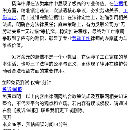
杨洋律师在该类案件中展现了极高的专业价值。在
证据
组
织方面，精准锁定违法二次派遣核心争议，夯实劳动关系、
工
伤认定
、用工过错完整证据链；在法律定性上，准确引用相关
法规，明确各方法律责任；庭审策略上，有力反驳公司方“无
劳动关系”“无过错”等抗辩，稳定推进程序，最终为工亡家属
争取到了应有的赔偿，彰显了专业
劳动工伤
律师的办案能力与
维权价值。
91万余元的赔偿不是一个小数目，它保障了工亡家属的基
本生活，也彰显了法律的公平与正义，更体现了律师在维护劳
动者合法权益方面的重要作用。
立即免费测试
仅需1分钟
投诉/举报
免责声明：以上内容由律图网结合政策法规及互联网相关知识
整合，不代表平台的观点和立场。若内容有误或侵权，请通过
右侧【投诉/举报】联系我们更正或删除。
展开
本文
4k
字，预估阅读时间14分钟