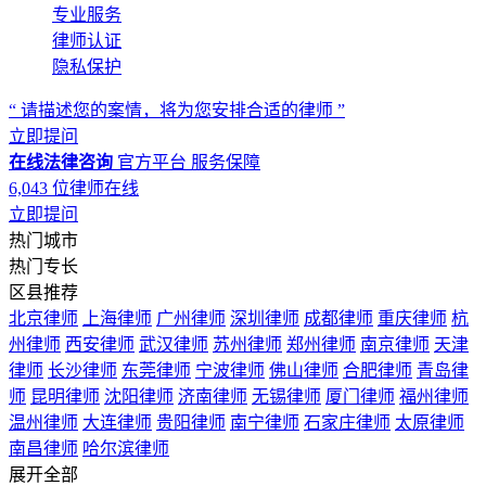
专业服务
律师认证
隐私保护
“ 请描述您的案情，将为您安排合适的律师 ”
立即提问
在线法律咨询
官方平台
服务保障
6,043
位律师在线
立即提问
热门城市
热门专长
区县推荐
北京律师
上海律师
广州律师
深圳律师
成都律师
重庆律师
杭
州律师
西安律师
武汉律师
苏州律师
郑州律师
南京律师
天津
律师
长沙律师
东莞律师
宁波律师
佛山律师
合肥律师
青岛律
师
昆明律师
沈阳律师
济南律师
无锡律师
厦门律师
福州律师
温州律师
大连律师
贵阳律师
南宁律师
石家庄律师
太原律师
南昌律师
哈尔滨律师
展开全部