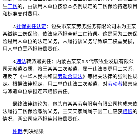
生
工伤
的，由该用人单位按照本条例规定的工伤保险待遇项目
和标准支付费用。
2.
社保
责任认定
：包头市某某劳务服务有限公司未为王某
某缴纳工伤保险，依法应承担全部工亡待遇。这是因为工伤保
险是用人单位的法定义务，未履行该义务导致职工权益受损，
用人单位需承担赔偿责任。
3.
违法
转派遣责任：内蒙古某某XX代农牧业发展有限公
司无派遣资质，将王某某二次派遣，属于违法变更用工关系，
违反了《中华人民共和国
劳动合同法
》等相关法律的强制性规
定。根据法律规定，用工单位违法二次派遣，对
劳动者
损害应
与派遣单位承担连带赔偿责任。
最终法律结论为，包头市某某劳务服务有限公司构成未依
法履行工伤保险缴纳义务，王某某家属属于因工亡应获
赔偿
的
情况，两公司应承担连带赔偿责任。
仲裁
/判决结果