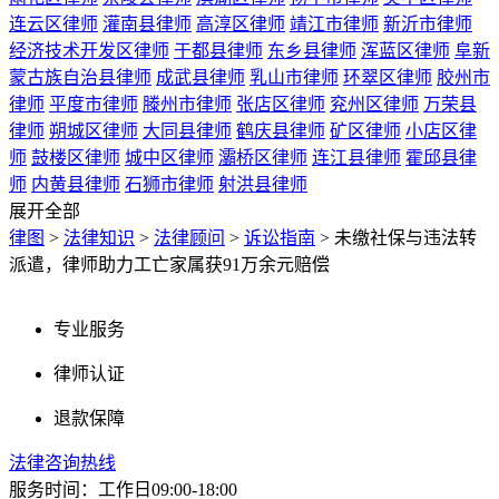
连云区律师
灌南县律师
高淳区律师
靖江市律师
新沂市律师
经济技术开发区律师
于都县律师
东乡县律师
浑蓝区律师
阜新
蒙古族自治县律师
成武县律师
乳山市律师
环翠区律师
胶州市
律师
平度市律师
滕州市律师
张店区律师
兖州区律师
万荣县
律师
朔城区律师
大同县律师
鹤庆县律师
矿区律师
小店区律
师
鼓楼区律师
城中区律师
灞桥区律师
连江县律师
霍邱县律
师
内黄县律师
石狮市律师
射洪县律师
展开全部
律图
>
法律知识
>
法律顾问
>
诉讼指南
>
未缴社保与违法转
派遣，律师助力工亡家属获91万余元赔偿
专业服务
律师认证
退款保障
法律咨询热线
服务时间：工作日09:00-18:00