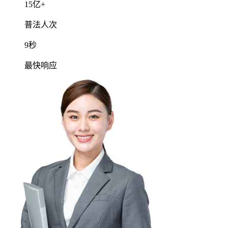
常州152****7859用户3分钟前已提交咨询
泰州152****9941用户2分钟前已获取解答