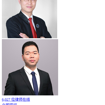
6,027
位律师在线
立即提问
热门城市
热门专长
区县推荐
北京律师
上海律师
广州律师
深圳律师
成都律师
重庆律师
杭
州律师
西安律师
武汉律师
苏州律师
郑州律师
南京律师
天津
律师
长沙律师
东莞律师
宁波律师
佛山律师
合肥律师
青岛律
师
昆明律师
沈阳律师
济南律师
无锡律师
厦门律师
福州律师
温州律师
大连律师
贵阳律师
南宁律师
石家庄律师
太原律师
南昌律师
哈尔滨律师