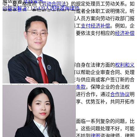
电话咨询
在线咨询
中，要严格按照《
劳动合同法
》的规定处理员工劳动关系。如
问题没解决?
125420
人选择咨询律师
果需要
裁员
，要提前三十日向工会或者全体职工说明情况，听
取工会或者职工的意见后，将裁减人员方案向劳动行政部门报
告。并且，要按照规定向被裁减员工
支付经济补偿
。例如，企
业因经营困难需要裁减部分员工，要依法支付相应的
经济补偿
金
，避免引发
劳动纠纷
。
四、寻求法律支持与合作
企业可以咨询专业律师，了解自身在法律方面的
权利和义
务
，制定合理的应对策略。律师可以帮助企业审查合同、处理
纠纷
、防范法律风险等。比如，在与供应商或客户签订新的合
同时，律师可以协助企业完善
合同条款
，保障企业的合法权
益。此外，企业还可以与其他企业进行合作，通过
合作协议
明
确双方的权利和义务，实现资源共享、优势互补，共同开拓市
场。
企业没生意时，后续可能还会面临一系列复杂的问题，比
如
债务纠纷
、员工安置后续问题等。这些问题处理不好，可能
会进一步影响企业的发展。这时候不妨到
律图
咨询律师，律图