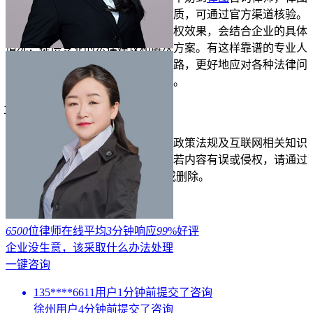
平台上的律师都具备专业的执业资质，可通过官方渠道核验。
他们不会做
虚假
承诺，也不夸大维权效果，会结合企业的具体
情况，提供专业的法律建议和解决方案。有这样靠谱的专业人
士帮忙，能让企业在困境中少走弯路，更好地应对各种法律问
题，为企业的生存和发展保驾护航。
立即免费测试
仅需1分钟
投诉/举报
免责声明：以上内容由律图网结合政策法规及互联网相关知识
整合，不代表平台的观点和立场。若内容有误或侵权，请通过
右侧【投诉/举报】联系我们更正或删除。
展开
6500
位律师在线
平均
3
分钟响应
99
%好评
企业没生意，该采取什么办法处理
一键咨询
135****6611用户1分钟前提交了咨询
徐州用户4分钟前提交了咨询