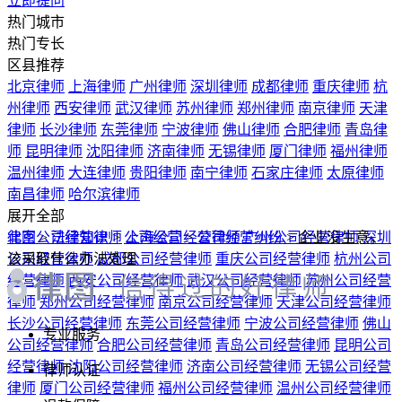
展开全部
北京公司经营律师
律图
>
法律知识
>
公司经营
上海公司经营律师
>
公司经营纠纷
广州公司经营律师
>
企业没生意，
深圳
公司经营律师
该采取什么办法处理
成都公司经营律师
重庆公司经营律师
杭州公司
经营律师
西安公司经营律师
武汉公司经营律师
苏州公司经营
律师
郑州公司经营律师
南京公司经营律师
天津公司经营律师
长沙公司经营律师
东莞公司经营律师
宁波公司经营律师
佛山
专业服务
公司经营律师
合肥公司经营律师
青岛公司经营律师
昆明公司
经营律师
沈阳公司经营律师
济南公司经营律师
无锡公司经营
律师认证
律师
厦门公司经营律师
福州公司经营律师
温州公司经营律师
退款保障
大连公司经营律师
贵阳公司经营律师
南宁公司经营律师
石家
庄公司经营律师
太原公司经营律师
南昌公司经营律师
哈尔滨
法律咨询热线
公司经营律师
服务时间：工作日09:00-18:00
展开全部
严禁采集，违者必究
利辛县律师
杜集区律师
禹会区律师
宁国市律师
界首市律师
©2004-2026 m.64365.com All Rights Reserved.
裕安区律师
洛江区律师
南安市律师
蕉城区律师
安溪县律师
蜀ICP备15018055号-1
隐私保护
投诉建议
不良信息举报
光明新区律师
三水区律师
顺德区律师
惠城区律师
龙华新区律
营业执照信息查看
师
博白县律师
独山县律师
普定县律师
德江县律师
普安县律
找律师
师
金沙县律师
安龙县律师
徐水县律师
长安区律师
襄城县律
师
扶沟县律师
息县律师
兰西县律师
点军区律师
英山县律师