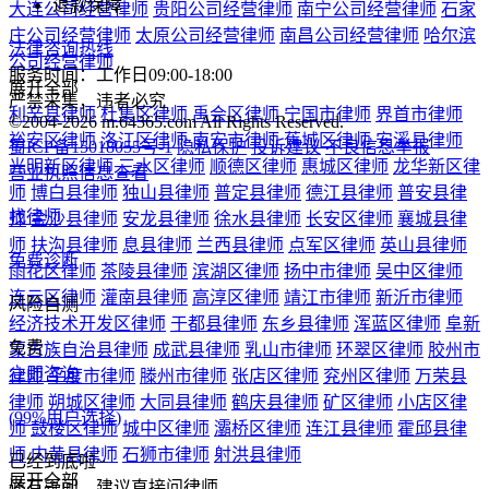
免费诊断
雨花区律师
茶陵县律师
滨湖区律师
扬中市律师
吴中区律师
连云区律师
灌南县律师
高淳区律师
靖江市律师
新沂市律师
风险自测
经济技术开发区律师
于都县律师
东乡县律师
浑蓝区律师
阜新
免费
蒙古族自治县律师
成武县律师
乳山市律师
环翠区律师
胶州市
立即咨询
律师
平度市律师
滕州市律师
张店区律师
兖州区律师
万荣县
律师
朔城区律师
大同县律师
鹤庆县律师
矿区律师
小店区律
(99%用户选择)
师
鼓楼区律师
城中区律师
灞桥区律师
连江县律师
霍邱县律
师
内黄县律师
石狮市律师
射洪县律师
已经到底啦~
展开全部
还有疑问，建议直接问律师
6500
位律师在线
立即问律师
淮安用户2分钟前提交了咨询
17****6497用户4分钟前提交了咨询
镇江用户2分钟前提交了咨询
淮安用户3分钟前提交了咨询
17****8659用户3分钟前提交了咨询
18****8165用户1分钟前提交了咨询
淮安用户2分钟前提交了咨询