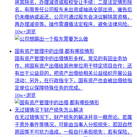
将其除名，办理减资或股权受让手续；二是法定情形除
名，有限责任公司股东未出资或抽逃全部出资，催告后
仍未缴纳或返还，公司可通过股东会决议解除其资格，
再办理减资等。操作需遵循法定程序，避免法律风险。
10w+
浏览
国有资产管理中的出借,都有哪些情形
国有资产管理中的出借情形多样。常见的有因业务协
作，将国有资产出借给其他单位用于特定项目合作；还
有出于公益目的，把资产出借给相关公益组织开展公益
活动；另外，在行政指令下，国有资产也会被出借给指
定单位以保障特殊任务的完成。
10w+
浏览
无过错情况下财产损失怎么解决
在无过错情况下，财产损失的解决并非一概而论。若属
于意外事件等情况，可能由当事人分担损失；若因自然
原因等不可抗力造成，一般自行承担损失；若有保险，