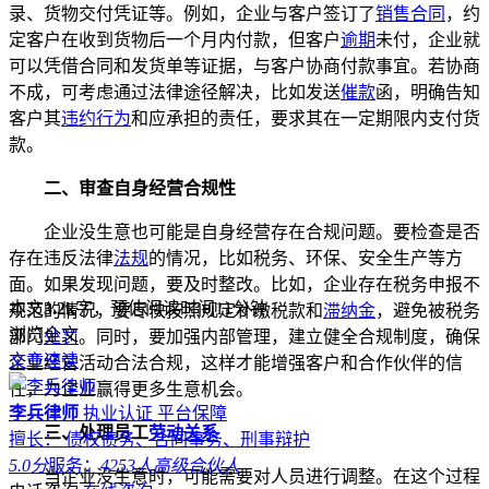
录、货物交付凭证等。例如，企业与客户签订了
销售合同
，约
定客户在收到货物后一个月内付款，但客户
逾期
未付，企业就
可以凭借合同和发货单等证据，与客户协商付款事宜。若协商
不成，可考虑通过法律途径解决，比如发送
催款
函，明确告知
客户其
违约行为
和应承担的责任，要求其在一定期限内支付货
款。
二、审查自身经营合规性
企业没生意也可能是自身经营存在合规问题。要检查是否
存在违反法律
法规
的情况，比如税务、环保、安全生产等方
面。如果发现问题，要及时整改。比如，企业存在税务申报不
本文
3.2k
字，预估阅读时间11分钟
规范的情况，要尽快按照规定补缴税款和
滞纳金
，避免被税务
浏览全文
部门
处罚
。同时，要加强内部管理，建立健全合规制度，确保
文章速读
企业经营活动合法合规，这样才能增强客户和合作伙伴的信
任，为企业赢得更多生意机会。
李兵律师
执业认证
平台保障
三、处理员工
劳动关系
擅长： 债权债务、合同事务、刑事辩护
5.0分
服务：
4253人
高级合伙人
当企业没生意时，可能需要对人员进行调整。在这个过程