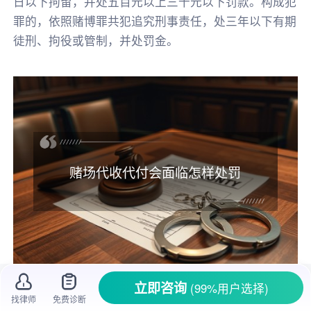
日以下拘留，并处五百元以上三千元以下罚款。构成犯
罪的，依照赌博罪共犯追究刑事责任，处三年以下有期
徒刑、拘役或管制，并处罚金。
赌场代收代付会面临怎样处罚
立即咨询
(99%用户选择)
赌博不仅会让人倾家荡产，还严重影响社会
找律师
免费诊断