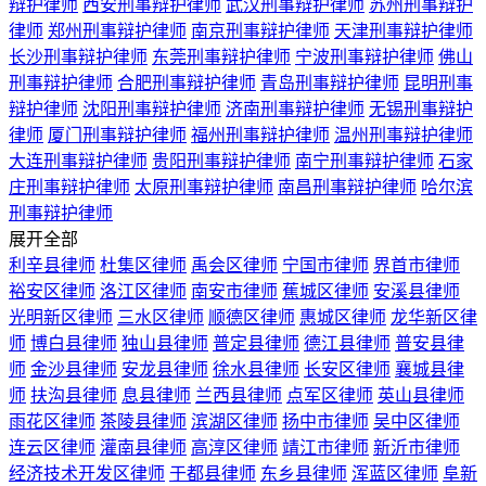
辩护律师
西安刑事辩护律师
武汉刑事辩护律师
苏州刑事辩护
律师
郑州刑事辩护律师
南京刑事辩护律师
天津刑事辩护律师
长沙刑事辩护律师
东莞刑事辩护律师
宁波刑事辩护律师
佛山
刑事辩护律师
合肥刑事辩护律师
青岛刑事辩护律师
昆明刑事
辩护律师
沈阳刑事辩护律师
济南刑事辩护律师
无锡刑事辩护
律师
厦门刑事辩护律师
福州刑事辩护律师
温州刑事辩护律师
大连刑事辩护律师
贵阳刑事辩护律师
南宁刑事辩护律师
石家
庄刑事辩护律师
太原刑事辩护律师
南昌刑事辩护律师
哈尔滨
刑事辩护律师
展开全部
利辛县律师
杜集区律师
禹会区律师
宁国市律师
界首市律师
裕安区律师
洛江区律师
南安市律师
蕉城区律师
安溪县律师
光明新区律师
三水区律师
顺德区律师
惠城区律师
龙华新区律
师
博白县律师
独山县律师
普定县律师
德江县律师
普安县律
师
金沙县律师
安龙县律师
徐水县律师
长安区律师
襄城县律
师
扶沟县律师
息县律师
兰西县律师
点军区律师
英山县律师
雨花区律师
茶陵县律师
滨湖区律师
扬中市律师
吴中区律师
连云区律师
灌南县律师
高淳区律师
靖江市律师
新沂市律师
经济技术开发区律师
于都县律师
东乡县律师
浑蓝区律师
阜新