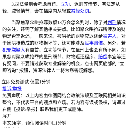
3.司法量刑会考虑自首、
立功
、退赃等情节，有法定从
轻、减轻情节，会在幅度内从轻或
减轻处罚
。
当聚焦聚众哄抢罪数额18万会怎么判时，除了对
判刑
情况
的关注，还需了解其他相关要点。比如聚众哄抢罪所涉及的财
物是否需返还，一般来说，被哄抢的财物应返还给
被害人
，对
于因哄抢造成的财物损坏等，还可能涉及
民事赔偿
。另外，若
犯罪嫌疑人
有自首、立功等情节，在量刑上也会有所不同。如
果您对聚众哄抢罪的量刑细节、财物返还程序、
赔偿
事宜等还
有疑问，不要错过获取专业解答的机会，点击网页底部的 “立
即咨询” 按钮，资深法律人士将为您答疑解惑。
立即免费测试
仅需1分钟
投诉/举报
免责声明：以上内容由律图网结合政策法规及互联网相关知识
整合，不代表平台的观点和立场。若内容有误或侵权，请通过
右侧【投诉/举报】联系我们更正或删除。
展开
本文
3k
字，预估阅读时间11分钟