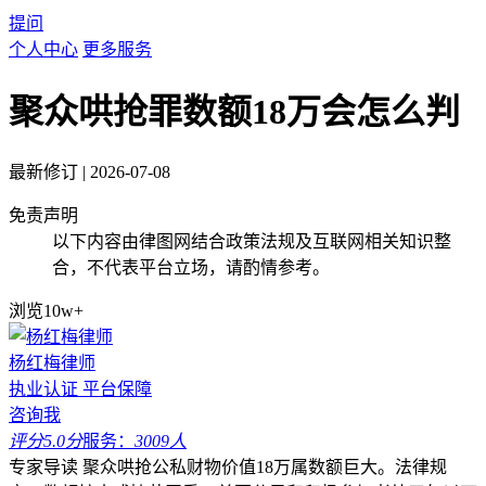
提问
个人中心
更多服务
聚众哄抢罪数额18万会怎么判
最新修订
|
2026-07-08
免责声明
以下内容由律图网结合政策法规及互联网相关知识整
合，不代表平台立场，请酌情参考。
浏览10w+
杨红梅律师
执业认证
平台保障
咨询我
评分5.0分
服务：
3009人
专家导读
聚众哄抢公私财物价值18万属数额巨大。法律规