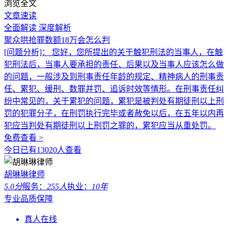
浏览全文
文章速读
全面解读
深度解析
聚众哄抢罪数额18万会怎么判
[问题分析]：
您好，您所提出的关于触犯刑法的当事人，在触
犯刑法后，当事人要承担的责任、后果以及当事人应该怎么做
的问题，一般涉及到刑事责任年龄的规定、精神病人的刑事责
任、累犯、缓刑、数罪并罚、追诉时效等情形。在刑事责任纠
纷中常见的，关于累犯的问题，累犯是被判处有期徒刑以上刑
罚的犯罪分子，在刑罚执行完毕或者赦免以后，在五年以内再
犯应当判处有期徒刑以上刑罚之罪的，累犯应当从重处罚。
免费查看 >
今日已有13020人查看
胡琳琳律师
5.0分
服务：
255人
执业：
10年
专业品质保障
真人在线