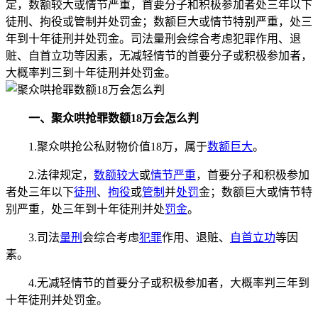
定，数额较大或情节严重，首要分子和积极参加者处三年以下
徒刑、拘役或管制并处罚金；数额巨大或情节特别严重，处三
年到十年徒刑并处罚金。司法量刑会综合考虑犯罪作用、退
赃、自首立功等因素，无减轻情节的首要分子或积极参加者，
大概率判三到十年徒刑并处罚金。
一、聚众哄抢罪数额18万会怎么判
1.聚众哄抢公私财物价值18万，属于
数额巨大
。
2.法律规定，
数额较大
或
情节严重
，首要分子和积极参加
者处三年以下
徒刑
、
拘役
或
管制
并
处罚
金；数额巨大或情节特
别严重，处三年到十年徒刑并处
罚金
。
3.司法
量刑
会综合考虑
犯罪
作用、退赃、
自首立功
等因
素。
4.无减轻情节的首要分子或积极参加者，大概率判三年到
十年徒刑并处罚金。