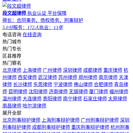
段文超律师
执业认证
平台保障
擅长：合同事务、债权债务、刑事辩护
5.0分
服务：
172人
执业：
13年
电话咨询
在线咨询
热门城市
热门专长
区县推荐
热门罪名
北京律师
上海律师
广州律师
深圳律师
成都律师
重庆律师
杭
州律师
西安律师
武汉律师
苏州律师
郑州律师
南京律师
天津
律师
长沙律师
东莞律师
宁波律师
佛山律师
合肥律师
青岛律
师
昆明律师
沈阳律师
济南律师
无锡律师
厦门律师
福州律师
温州律师
大连律师
贵阳律师
南宁律师
石家庄律师
太原律师
南昌律师
哈尔滨律师
展开全部
北京刑事辩护律师
上海刑事辩护律师
广州刑事辩护律师
深圳
刑事辩护律师
成都刑事辩护律师
重庆刑事辩护律师
杭州刑事