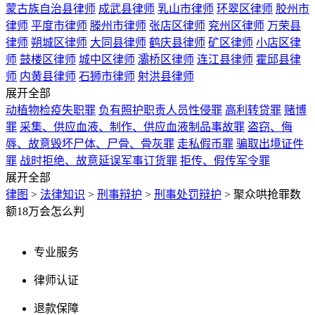
蒙古族自治县律师
成武县律师
乳山市律师
环翠区律师
胶州市
律师
平度市律师
滕州市律师
张店区律师
兖州区律师
万荣县
律师
朔城区律师
大同县律师
鹤庆县律师
矿区律师
小店区律
师
鼓楼区律师
城中区律师
灞桥区律师
连江县律师
霍邱县律
师
内黄县律师
石狮市律师
射洪县律师
展开全部
动植物检疫失职罪
负有照护职责人员性侵罪
高利转贷罪
赌博
罪
采集、供应血液、制作、供应血液制品事故罪
盗窃、侮
辱、故意毁坏尸体、尸骨、骨灰罪
走私假币罪
骗取出境证件
罪
战时拒绝、故意延误军事订货罪
拒传、假传军令罪
展开全部
律图
>
法律知识
>
刑事辩护
>
刑事处罚辩护
>
聚众哄抢罪数
额18万会怎么判
专业服务
律师认证
退款保障