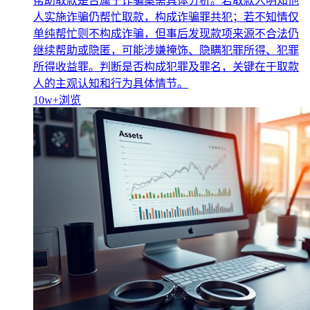
帮助取款是否属于诈骗案需具体分析。若取款人明知他
人实施诈骗仍帮忙取款，构成诈骗罪共犯；若不知情仅
单纯帮忙则不构成诈骗，但事后发现款项来源不合法仍
继续帮助或隐匿，可能涉嫌掩饰、隐瞒犯罪所得、犯罪
所得收益罪。判断是否构成犯罪及罪名，关键在于取款
人的主观认知和行为具体情节。
10w+
浏览