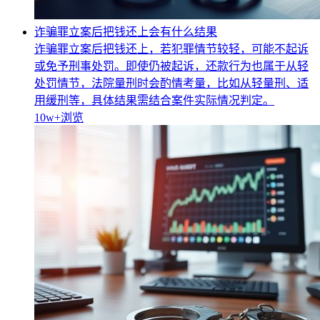
诈骗罪立案后把钱还上会有什么结果
诈骗罪立案后把钱还上，若犯罪情节较轻，可能不起诉
或免予刑事处罚。即使仍被起诉，还款行为也属于从轻
处罚情节，法院量刑时会酌情考量，比如从轻量刑、适
用缓刑等，具体结果需结合案件实际情况判定。
10w+
浏览