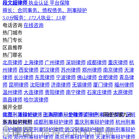
段文超律师
执业认证
平台保障
擅长：合同事务、债权债务、刑事辩护
5.0分
服务：
172人
执业：
13年
电话咨询
在线咨询
热门城市
热门专长
区县推荐
热门罪名
北京律师
上海律师
广州律师
深圳律师
成都律师
重庆律师
杭
州律师
西安律师
武汉律师
苏州律师
郑州律师
南京律师
天津
律师
长沙律师
东莞律师
宁波律师
佛山律师
合肥律师
青岛律
师
昆明律师
沈阳律师
济南律师
无锡律师
厦门律师
福州律师
温州律师
大连律师
贵阳律师
南宁律师
石家庄律师
太原律师
南昌律师
哈尔滨律师
展开全部
北京刑事辩护律师
律图
>
法律知识
>
刑事辩护
上海刑事辩护律师
>
金融诈骗辩护
广州刑事辩护律师
>
网络诈骗九十
深圳
刑事辩护律师
多万如何判刑
成都刑事辩护律师
重庆刑事辩护律师
杭州刑事
辩护律师
西安刑事辩护律师
武汉刑事辩护律师
苏州刑事辩护
律师
郑州刑事辩护律师
南京刑事辩护律师
天津刑事辩护律师