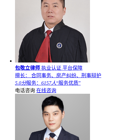
包敬立律师
执业认证
平台保障
擅长： 合同事务、房产纠纷、刑事辩护
5.0分
服务：
6157人
“服务优质”
电话咨询
在线咨询