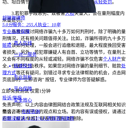
功、坦白情节，积极退赃退赔并获谅解，可能
从轻处罚
。
3.若犯罪手段恶劣、致被害
人损
失重大，会在量刑幅度内
胡琳琳律师
从重处罚。
5.0分
服务：
255人
执业：
10年
专业品质保障
当我们探讨网络诈骗九十多万如何判刑时，除了明确的量
刑情况，还有相关问题值得关注。比如，诈骗所得的九十多万
真人在线
赃款
该如何处理，一般会进行追缴和退赔，最大程度挽回受害
者损失。另外，若犯罪嫌疑人有自首、立功等情节，在量刑上
一对一服务
又会有不同程度的从轻或减轻。网络诈骗不仅危害
个人财产
安
极速反馈
全，也破坏社会秩序。如果您对网络诈骗的量刑细节、赃款
处
理方式
等还有疑问，别错过寻求专业法律帮助的机会，点击网
专业剖析
页底部的 “立即咨询” 按钮，专业律师为您答疑解惑。
平台保障
立即免费测试
仅需1分钟
投诉/举报
安全放心
免责声明：以上内容由律图网结合政策法规及互联网相关知识
电话咨询
在线咨询
整合，不代表平台的观点和立场。若内容有误或侵权，请通过
问题没解决?
125376
人选择咨询律师
右侧【投诉/举报】联系我们更正或删除。
展开