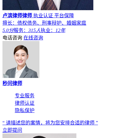
卢滨律师律师
执业认证
平台保障
擅长：债权债务、刑事辩护、婚姻家庭
5.0分
服务：
315人
执业：
12年
电话咨询
在线咨询
秒问律师
专业服务
律师认证
隐私保护
“ 请描述您的案情，将为您安排合适的律师 ”
立即提问