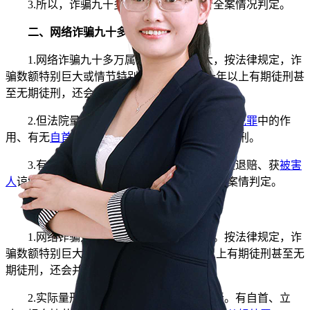
3.所以，诈骗九十多万具体判罚要结合全案情况判定。
二、网络诈骗九十多万要判几年
1.网络诈骗九十多万属于数额特别巨大，按法律规定，诈
骗数额特别巨大或情节特别严重的，会处十年以上有期徒刑甚
至无期徒刑，还会并处
罚金
或没收财产。
2.但法院量刑并非只看数额。
犯罪嫌疑人
在
犯罪
中的作
用、有无
自首立功
、是否退赃退赔等都会影响量刑。
3.有
自首情节
可从轻或减轻处罚，积极退赃退赔、获
被害
人
谅解也对量刑有利。最终量刑由法院依具体案情判定。
三、网络诈骗九十多万有哪些
量刑标准
1.网络诈骗九十多万属于数额特别巨大。按法律规定，诈
骗数额特别巨大或情节严重的，会判十年以上有期徒刑甚至无
期徒刑，还会并处罚金或没收财产。
2.实际量刑时，法院会综合考量多种因素。有自首、立