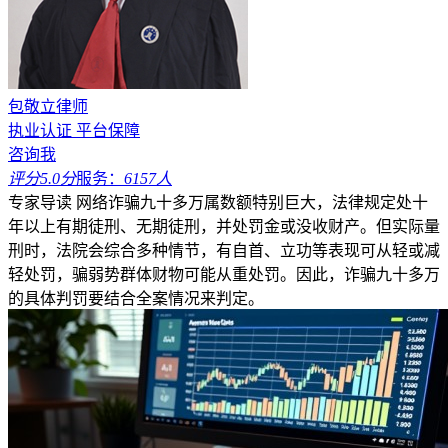
包敬立律师
执业认证
平台保障
咨询我
评分5.0分
服务：
6157人
专家导读
网络诈骗九十多万属数额特别巨大，法律规定处十
年以上有期徒刑、无期徒刑，并处罚金或没收财产。但实际量
刑时，法院会综合多种情节，有自首、立功等表现可从轻或减
轻处罚，骗弱势群体财物可能从重处罚。因此，诈骗九十多万
的具体判罚要结合全案情况来判定。