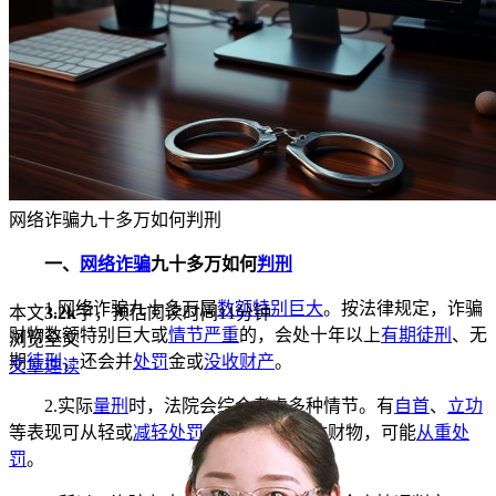
网络诈骗九十多万如何判刑
一、
网络诈骗
九十多万如何
判刑
1.网络诈骗九十多万属
数额特别巨大
。按法律规定，诈骗
本文
3.2k
字，预估阅读时间11分钟
财物数额特别巨大或
情节严重
的，会处十年以上
有期徒刑
、无
浏览全文
期
徒刑
，还会并
处罚
金或
没收财产
。
文章速读
2.实际
量刑
时，法院会综合考虑多种情节。有
自首
、
立功
等表现可从轻或
减轻处罚
；若骗弱势群体财物，可能
从重处
罚
。