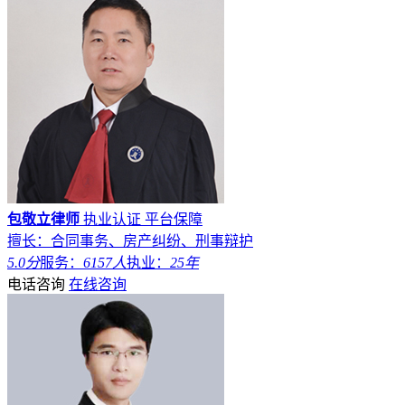
包敬立律师
执业认证
平台保障
擅长：合同事务、房产纠纷、刑事辩护
5.0分
服务：
6157人
执业：
25年
电话咨询
在线咨询