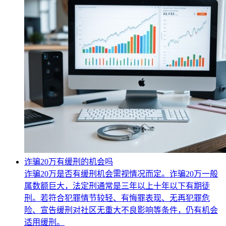
诈骗20万有缓刑的机会吗
诈骗20万是否有缓刑机会需视情况而定。诈骗20万一般
属数额巨大，法定刑通常是三年以上十年以下有期徒
刑。若符合犯罪情节较轻、有悔罪表现、无再犯罪危
险、宣告缓刑对社区无重大不良影响等条件，仍有机会
适用缓刑。