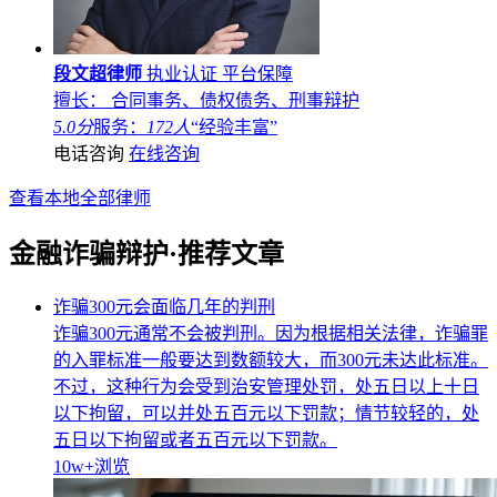
段文超律师
执业认证
平台保障
擅长： 合同事务、债权债务、刑事辩护
5.0分
服务：
172人
“经验丰富”
电话咨询
在线咨询
查看本地全部律师
金融诈骗辩护·推荐文章
诈骗300元会面临几年的判刑
诈骗300元通常不会被判刑。因为根据相关法律，诈骗罪
的入罪标准一般要达到数额较大，而300元未达此标准。
不过，这种行为会受到治安管理处罚，处五日以上十日
以下拘留，可以并处五百元以下罚款；情节较轻的，处
五日以下拘留或者五百元以下罚款。
10w+
浏览