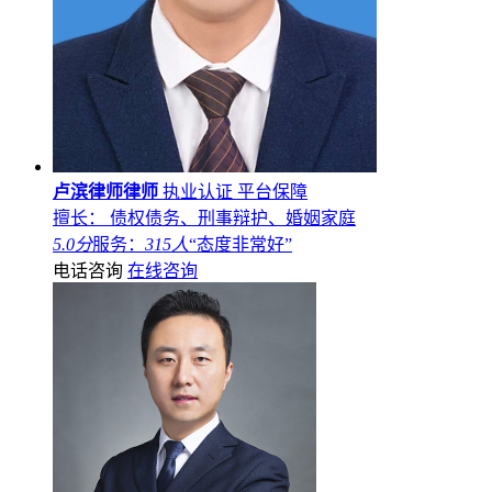
卢滨律师律师
执业认证
平台保障
擅长： 债权债务、刑事辩护、婚姻家庭
5.0分
服务：
315人
“态度非常好”
电话咨询
在线咨询