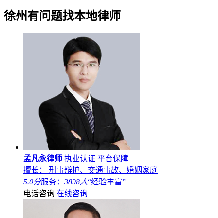
徐州
有问题找本地律师
孟凡永律师
执业认证
平台保障
擅长： 刑事辩护、交通事故、婚姻家庭
5.0分
服务：
3898人
“经验丰富”
电话咨询
在线咨询