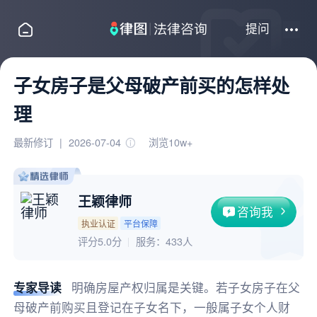
提问
子女房子是父母破产前买的怎样处
理
最新修订
|
2026-07-04
浏览10w+
王颖律师
咨询我
执业认证
平台保障
评分5.0分
服务：
433人
专家导读
明确房屋产权归属是关键。若子女房子在父
母破产前购买且登记在子女名下，一般属子女个人财