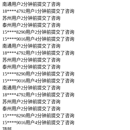
展开全部
北京婚姻家庭律师
律图
>
法律知识
>
婚姻家庭
上海婚姻家庭律师
>
子女抚养
广州婚姻家庭律师
>
离婚办妥后抚养费
深圳
婚姻家庭律师
该从哪日开始算
成都婚姻家庭律师
重庆婚姻家庭律师
杭州婚姻
家庭律师
西安婚姻家庭律师
武汉婚姻家庭律师
苏州婚姻家庭
律师
郑州婚姻家庭律师
南京婚姻家庭律师
天津婚姻家庭律师
长沙婚姻家庭律师
东莞婚姻家庭律师
宁波婚姻家庭律师
佛山
专业服务
婚姻家庭律师
合肥婚姻家庭律师
青岛婚姻家庭律师
昆明婚姻
家庭律师
沈阳婚姻家庭律师
济南婚姻家庭律师
无锡婚姻家庭
律师认证
律师
厦门婚姻家庭律师
福州婚姻家庭律师
温州婚姻家庭律师
退款保障
大连婚姻家庭律师
贵阳婚姻家庭律师
南宁婚姻家庭律师
石家
庄婚姻家庭律师
太原婚姻家庭律师
南昌婚姻家庭律师
哈尔滨
法律咨询热线
婚姻家庭律师
服务时间：工作日09:00-18:00
展开全部
严禁采集，违者必究
利辛县律师
杜集区律师
禹会区律师
宁国市律师
界首市律师
©2004-2026 m.64365.com All Rights Reserved.
裕安区律师
洛江区律师
南安市律师
蕉城区律师
安溪县律师
蜀ICP备15018055号-1
隐私保护
投诉建议
不良信息举报
光明新区律师
三水区律师
顺德区律师
惠城区律师
龙华新区律
营业执照信息查看
师
博白县律师
独山县律师
普定县律师
德江县律师
普安县律
找律师
师
金沙县律师
安龙县律师
徐水县律师
长安区律师
襄城县律