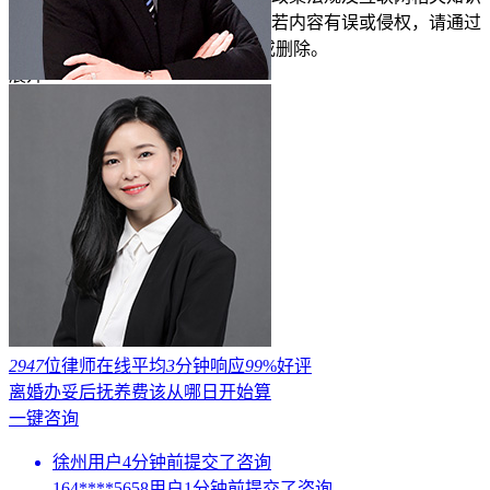
整合，不代表平台的观点和立场。若内容有误或侵权，请通过
右侧【投诉/举报】联系我们更正或删除。
展开
2947
位律师在线
平均
3
分钟响应
99
%好评
离婚办妥后抚养费该从哪日开始算
一键咨询
徐州用户4分钟前提交了咨询
164****5658用户1分钟前提交了咨询