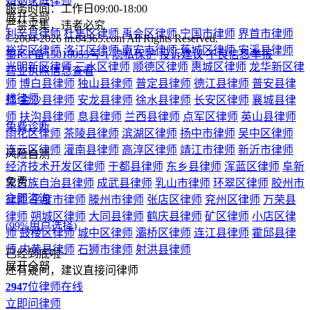
3,828
位律师在线
立即提问
卢滨律师律师
执业认证
平台保障
擅长：债权债务、刑事辩护、婚姻家庭
5.0分
服务：
315人
执业：
12年
电话咨询
在线咨询
热门城市
热门专长
区县推荐
北京律师
上海律师
广州律师
深圳律师
成都律师
重庆律师
杭
州律师
西安律师
武汉律师
苏州律师
郑州律师
南京律师
天津
律师
长沙律师
东莞律师
宁波律师
佛山律师
合肥律师
青岛律
师
昆明律师
沈阳律师
济南律师
无锡律师
厦门律师
福州律师
温州律师
大连律师
贵阳律师
南宁律师
石家庄律师
太原律师
南昌律师
哈尔滨律师