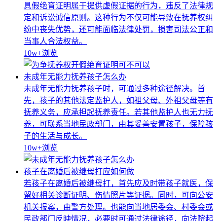
具假绝育证明属于提供虚假证据的行为，违反了法律规
定和诉讼诚信原则。这种行为不仅可能导致在抚养权纠
纷中丧失优势，还可能面临法律处罚，损害司法公正和
当事人合法权益。
10w+
浏览
未成年无能力抚养孩子怎么办
未成年无能力抚养孩子时，可通过多种途径解决。首
先，孩子的其他法定监护人，如祖父母、外祖父母等有
抚养义务，应承担起抚养责任。若其他监护人也无力抚
养，可联系当地民政部门，由其妥善安置孩子，保障孩
子的生活与成长。
10w+
浏览
孩子在离婚后被继母打应如何做
若孩子在离婚后被继母打，首先应及时带孩子就医，保
留好相关诊断证明、伤情照片等证据。同时，可向公安
机关报案，由警方处理。也能向当地居委会、村委会或
民政部门反映情况，必要时可通过法律途径，向法院起