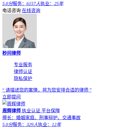
5.0分
服务：
6157人
执业：
25年
电话咨询
在线咨询
秒问律师
专业服务
律师认证
隐私保护
“ 请描述您的案情，将为您安排合适的律师 ”
立即提问
周辉律师
执业认证
平台保障
擅长：婚姻家庭、刑事辩护、交通事故
5.0分
服务：
329人
执业：
12年