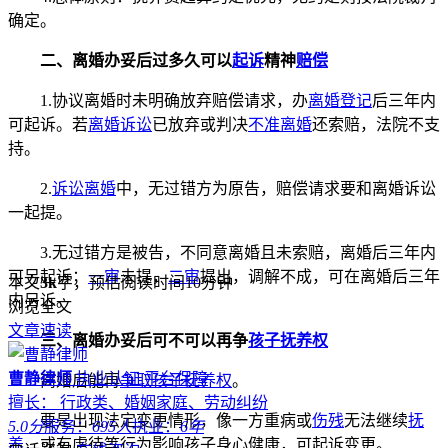
确定。
二、离婚办妥后过多久可以
起诉
精神
赔偿
1.协议离婚时未明确放弃赔偿请求，办
离婚登记
后三年内
可起诉。若
离婚诉讼
已放弃或判决
不准离婚
还索赔，法院不支
持。
2.
诉讼离婚
中，无过错方为原告，赔偿请求要和离婚诉讼
一起提。
3.无过错方是被告，不同意离婚且未索赔，离婚后三年内
可另起诉；
一审
未提，
二审
提出，调解不成，可在离婚后三年
本文
3k
字，预估阅读时间10分钟
内另诉。
浏览全文
文章速读
三、离婚办妥后可不可以再争
孩子抚养权
曹静律师
执业认证
平台保障
离婚后能再
争取孩子抚养权
。
擅长： 行政类、婚姻家庭、劳动纠纷
要是出现法定变更情形，像一方重病或
伤残
无法继续
抚
5.0分
服务：
695人
执业：
6年
养
，或有虐待等行为影响孩子身心健康，可起诉变更。