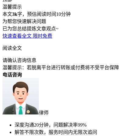
师
扶沟县律师
息县律师
兰西县律师
点军区律师
英山县律师
免费诊断
雨花区律师
茶陵县律师
滨湖区律师
扬中市律师
吴中区律师
连云区律师
灌南县律师
高淳区律师
靖江市律师
新沂市律师
风险自测
经济技术开发区律师
于都县律师
东乡县律师
浑蓝区律师
阜新
免费
蒙古族自治县律师
成武县律师
乳山市律师
环翠区律师
胶州市
立即咨询
律师
平度市律师
滕州市律师
张店区律师
兖州区律师
万荣县
律师
朔城区律师
大同县律师
鹤庆县律师
矿区律师
小店区律
(99%用户选择)
师
鼓楼区律师
城中区律师
灞桥区律师
连江县律师
霍邱县律
师
内黄县律师
石狮市律师
射洪县律师
已经到底啦~
展开全部
还有疑问，建议直接问律师
2947
位律师在线
立即问律师
南通用户2分钟前提交了咨询
18****4792用户1分钟前提交了咨询
苏州用户2分钟前提交了咨询
泰州用户2分钟前提交了咨询
15****8290用户2分钟前提交了咨询
15****9016用户4分钟前提交了咨询
南通用户2分钟前提交了咨询