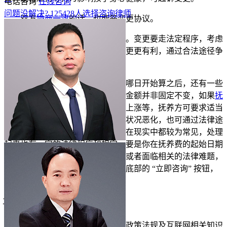
电话咨询
在线咨询
问题没解决?
125640
人选择咨询律师
双方
协商一致
的话，也能签变更协议。
法律允许变更，是为孩子成长。变更要走法定程序，考虑
孩子利益。建议
收集证据
，证明变更更有利，通过合法途径争
取。
在了解离婚办妥后抚养费该从哪日开始算之后，还有一些
相关问题值得关注。比如抚养费的金额并非固定不变，如果
抚
养孩子
的实际花费增加、物价水平上涨等，抚养方可要求适当
提高抚养费。另外，若支付方经济状况恶化，也可通过法律途
径申请适当降低抚养费。这些情况在现实中都较为常见，处理
起来也有一定的法律程序和规定。要是你在抚养费的起始日期
计算、金额调整等方面还有疑问，或者面临相关的法律难题，
别让困惑困扰自己，赶紧点击网页底部的 “立即咨询” 按钮，
专业法律人员会帮您解答。
立即免费测试
仅需1分钟
投诉/举报
免责声明：以上内容由律图网结合政策法规及互联网相关知识