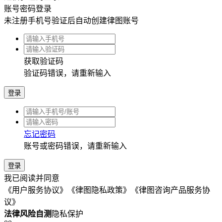
南通178****2769用户4分钟前已提交咨询