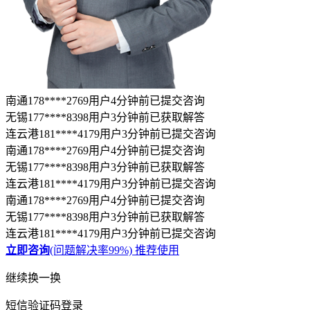
授权律师查看电话，并提供电话服务
若律师未及时响应，平台将推荐优选律师为您服务
推荐勾选
温馨提示
浏览更多，不如直接问律师
律图法律咨询
24h在线
18
万+
认证律师
15
亿+
普法人次
9
秒
最快响应