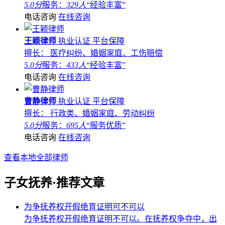
5.0分
服务：
329人
“经验丰富”
电话咨询
在线咨询
王颖律师
执业认证
平台保障
擅长： 医疗纠纷、婚姻家庭、工伤赔偿
5.0分
服务：
433人
“经验丰富”
电话咨询
在线咨询
曹静律师
执业认证
平台保障
擅长： 行政类、婚姻家庭、劳动纠纷
5.0分
服务：
695人
“服务优质”
电话咨询
在线咨询
查看本地全部律师
子女抚养·推荐文章
为争抚养权开假绝育证明可不可以
为争抚养权开假绝育证明不可以。在抚养权争夺中，出