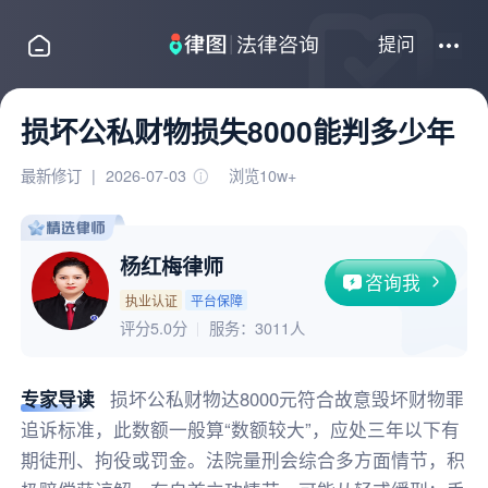
提问
损坏公私财物损失8000能判多少年
最新修订
|
2026-07-03
浏览10w+
杨红梅律师
咨询我
执业认证
平台保障
评分5.0分
服务：
3011人
专家导读
损坏公私财物达8000元符合故意毁坏财物罪
追诉标准，此数额一般算“数额较大”，应处三年以下有
期徒刑、拘役或罚金。法院量刑会综合多方面情节，积