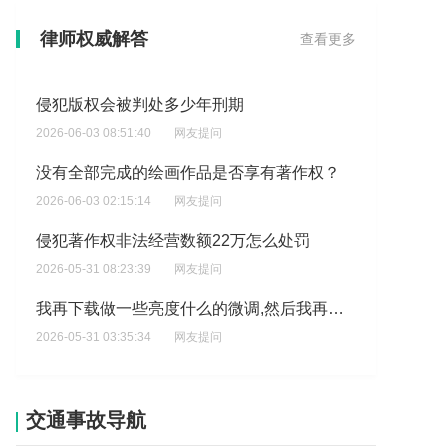
我这个有作品证书被同行模仿属于侵权吗?
律师权威解答
查看更多
2026-06-04 00:38:15
网友提问
侵犯版权会被判处多少年刑期
2026-06-03 08:51:40
网友提问
没有全部完成的绘画作品是否享有著作权？
2026-06-03 02:15:14
网友提问
侵犯著作权非法经营数额22万怎么处罚
2026-05-31 08:23:39
网友提问
我再下载做一些亮度什么的微调,然后我再让他生成图片,让他生成图片提示词,我把想法告诉ai?
2026-05-31 03:35:34
网友提问
我从A手中买了素材商用权，但是B说A的素材侵权了，那我需要赔钱吗?
2026-05-28 10:19:43
网友提问
交通事故导航
侵犯著作权非法经营数额14万是判几年