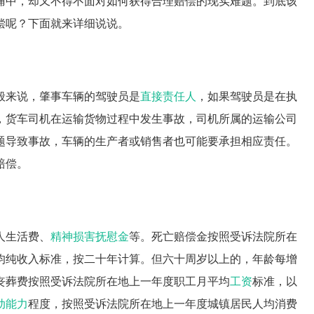
痛中，却又不得不面对如何获得合理赔偿的现实难题。到底该
偿呢？下面就来详细说说。
般来说，肇事车辆的驾驶员是
直接责任人
，如果驾驶员是在执
，货车司机在运输货物过程中发生事故，司机所属的运输公司
题导致事故，车辆的生产者或销售者也可能要承担相应责任。
赔偿。
人生活费、
精神损害抚慰金
等。死亡赔偿金按照受诉法院所在
均纯收入标准，按二十年计算。但六十周岁以上的，年龄每增
丧葬费按照受诉法院所在地上一年度职工月平均
工资
标准，以
动能力
程度，按照受诉法院所在地上一年度城镇居民人均消费