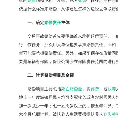
续的
赔偿
问题也相当复杂。死者
家属
们往往沉浸在悲
依据什么标准来赔偿，又该通过怎样的途径去争取赔
一、确定
赔偿责任
主体
交通事故赔偿首先要明确谁来承担赔偿责任。一
行工作任务，那么用人单位也要承担赔偿责任。比如
就可能要承担赔偿责任。另外，如果车辆存在质量问
要是车辆有保险，保险公司会在保险责任范围内进行
二、计算赔偿项目及金额
赔偿项目主要包括
死亡赔偿金
、
丧葬费
、被
扶养
地上一年度城镇居民人均可支配收入或者农村居民人
加一岁减少一年；七十五周岁以上的，按五年计算。
六个月总额计算。被扶养人生活费根据扶养人
丧失劳