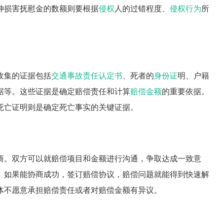
神损害抚慰金的数额则要根据
侵权
人的过错程度、
侵权行为
所
收集的证据包括
交通事故责任认定书
、死者的
身份证
明、户籍
据等。这些证据是确定赔偿责任和计算
赔偿金额
的重要依据。
死亡证明则是确定死亡事实的关键证据。
商。双方可以就赔偿项目和金额进行沟通，争取达成一致意
。如果能协商成功，签订赔偿协议，赔偿问题就能得到快速解
体不愿意承担赔偿责任或者对赔偿金额有异议。