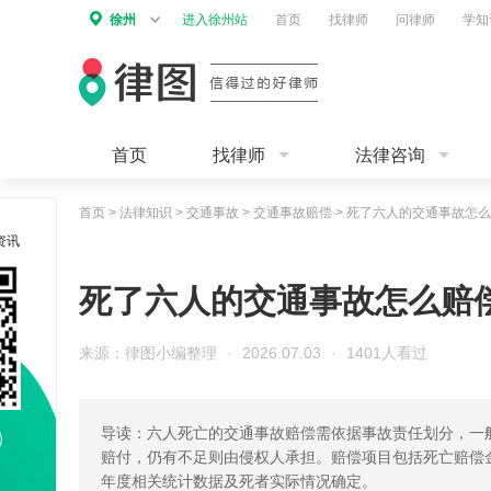
徐州
进入徐州站
首页
找律师
问律师
学知
首页
找律师
法律咨询
首页
>
法律知识
>
交通事故
>
交通事故赔偿
>
死了六人的交通事故怎么
资讯
死了六人的交通事故怎么赔
来源：律图小编整理
·
2026.07.03
·
1401人看过
导读：六人死亡的交通事故赔偿需依据事故责任划分，一
赔付，仍有不足则由侵权人承担。赔偿项目包括死亡赔偿
年度相关统计数据及死者实际情况确定。