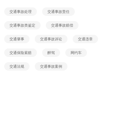
2026-05-27 22:17:35
网友提问
交通事故处理
交通事故责任
摄影著作权的保护期限一般多久
2026-05-26 06:28:19
网友提问
交通事故类鉴定
交通事故赔偿
侵犯著作权如何判缓刑
交通肇事
交通事故诉讼
交通违章
2026-05-25 08:24:07
网友提问
侵犯著作权罪获利5万最高判几年
交通保险索赔
醉驾
网约车
2026-06-04 05:00:56
网友提问
交通法规
交通事故案例