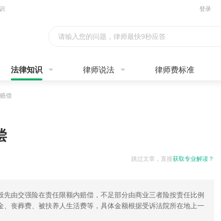
识
登录
请输入您的问题，律师最快9秒应答
法律知识
律师说法
律师费标准
赔偿
偿
跳过文章，直接
获取专业解读？
般先由交强险在责任限额内赔偿，不足部分由商业三者险按责任比例
金、丧葬费、被扶养人生活费等，具体金额根据受诉法院所在地上一