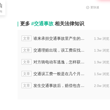
更快速
询
更多
#交通事故
相关法律知识
文章
谁来承担交通事故里产生的伤残费用
2.1w 浏览
1.3w 浏览
文章
交通理赔出现，误工费应找何人赔偿
1.9w 浏览
1.3w 浏览
文章
对方骑电动车逃逸，怎样获最大赔偿
1.8w 浏览
1.9w 浏览
文章
交通误工费一般是在几个月内做赔偿
1.6w 浏览
1.5w 浏览
文章
发生交通事故后，赔偿包含什么项目
2.1w 浏览
2.0w 浏览