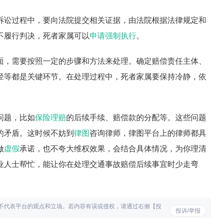
诉讼过程中，要向法院提交相关证据，由法院根据法律规定和
不履行判决，死者家属可以
申请强制执行
。
面，需要按照一定的步骤和方法来处理。确定赔偿责任主体、
径等都是关键环节。在处理过程中，死者家属要保持冷静，依
问题，比如
保险理赔
的后续手续、赔偿款的分配等。这些问题
的矛盾。这时候不妨到
律图
咨询律师，律图平台上的律师都具
做
虚假
承诺，也不夸大维权效果，会结合具体情况，为你理清
业人士帮忙，能让你在处理交通事故赔偿后续事宜时少走弯
不代表平台的观点和立场。若内容有误或侵权，请通过右侧【投
投诉/举报