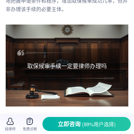
地把握申请条件和程序，增加取保候审成功几率，但并
非办理该手续的必要主体。
取保候审手续一定要律师办理吗
在
司法程序
里，取保候审是不少人关心的问
立即咨询
(99%用户选择)
题。有时候
犯罪嫌疑人
被关押后，
家属
心里那叫
找律师
免费诊断