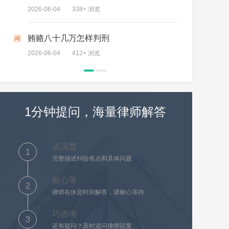
2026-06-04
338+ 浏览
2026-06-04
贿赂八十几万怎样判刑
私企挪用
2026-06-04
412+ 浏览
2026-06-04
1分钟提问，海量律师解答
说清楚
1
完整描述纠纷焦点和具体问题
耐心等
2
律师在休息时间解答，请耐心等待
巧咨询
3
还有疑问？及时追问律师回复