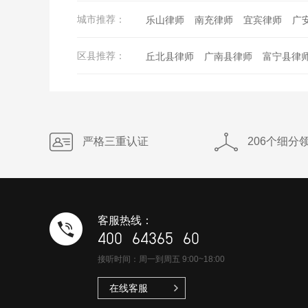
成都刑事辩护律师
重庆刑事辩护律
济南律师
无锡律师
厦门律师
福
城市推荐：
乐山律师
南充律师
宜宾律师
广
武汉刑事辩护律师
苏州刑事辩护律
南宁律师
石家庄律师
太原律师
甘孜律师
凉山律师
巴中律师
眉
天津刑事辩护律师
长沙刑事辩护律
区县推荐：
丘北县律师
广南县律师
富宁县律
黔西南律师
毕节律师
安顺律师
佛山刑事辩护律师
合肥刑事辩护律
大理市律师
漾濞彝族自治县律师
咸阳律师
渭南律师
延安律师
汉
沈阳刑事辩护律师
济南刑事辩护律
南涧彝族自治县律师
巍山彝族回族
兰州律师
嘉峪关律师
福州刑事辩护律师
温州刑事辩护律
洱源县律师
剑川县律师
鹤庆县律
严格三重认证
206个细分
南宁刑事辩护律师
石家庄刑事辩护
盈江县律师
陇川县律师
泸水市律
哈尔滨刑事辩护律师
兰坪白族普米族自治县律师
香格里
客服热线：
400 64365 60
接听时间：周一到周五 9:00~18:00
在线客服