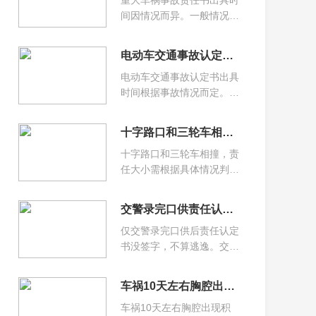
重大车祸事故责任书出具时
间因情况而异。一般情况
下，自现场调查之日起十日
内制作；交通肇事逃逸案件
电动车交通事故认定书何时出
在查获肇事车辆和驾驶人后
电动车交通事故认定书出具
十日内制作；对需要进行检
时间根据事故情况而定。一
验、鉴定的，在检验报告、
般来说，适用简易程序处理
鉴定意见确定之日起五日内
的，当场或在5日内制作；
制作。
十字路口和三轮车相撞谁责任最大
适用一般程序处理的，自现
十字路口和三轮车相撞，责
场调查之日起10日内制作；
任大小需根据具体情况判
需检验、鉴定的，在检验报
断。若三轮车违反交通规
告、鉴定意见确定之日起5
则，如闯红灯、逆行等，其
日内制作。
交警录完口供责任认定书没有签字算不算逃逸
可能担主要或全部责任；若
仅交警录完口供后责任认定
双方都有违规，可能按过错
书没签字，不算逃逸。交通
程度分责；若都无违规，可
肇事逃逸指事故后为逃避法
能属意外事故，需协商或依
律追究而逃跑。认定逃逸看
公平原则确定责任。
车祸10天左右胸腔出现积液谁的责任
有无逃避责任主观故意和逃
车祸10天左右胸腔出现积
离现场客观行为。录完口供