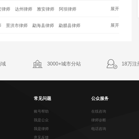
师
杭州刑事辩护律师
西安刑事辩护律师
州律师
温州律师
大连律师
贵阳律师
展开
安律师
达州律师
雅安律师
阿坝律师
师
郑州刑事辩护律师
南京刑事辩护律师
南昌律师
哈尔滨律师
山律师
六盘水律师
遵义律师
铜仁律师
师
东莞刑事辩护律师
宁波刑事辩护律师
展开
师
景洪市律师
勐海县律师
勐腊县律师
黔东南律师
黔南律师
铜川律师
宝鸡律师
师
青岛刑事辩护律师
昆明刑事辩护律师
祥云县律师
宾川县律师
弥渡县律师
中律师
安康律师
商洛律师
榆林律师
师
无锡刑事辩护律师
厦门刑事辩护律师
自治县律师
永平县律师
云龙县律师
师
大连刑事辩护律师
贵阳刑事辩护律师
师
瑞丽市律师
芒市律师
梁河县律师
领域
3000+城市分站
18万注
律师
太原刑事辩护律师
南昌刑事辩护律师
师
福贡县律师
贡山独龙族怒族自治县律师
拉市律师
德钦县律师
维西傈僳族自治县律师
常见问题
公众服务
账号帮助
在线咨询
我是公众
律师诊断
我是律师
电话咨询
意见反馈