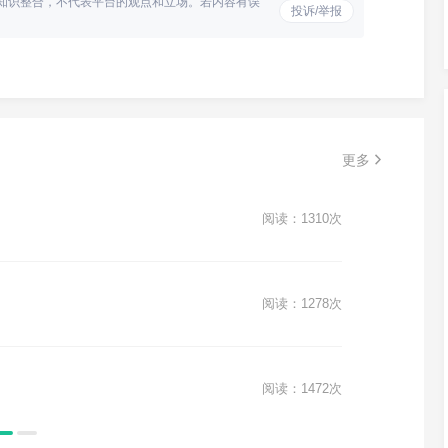
知识整合，不代表平台的观点和立场。若内容有误
投诉/举报
更多
收受贿赂80万判刑多少
2026-06-04
335+ 浏览
分手之
阅读：1310次
私人公司员工挪用公款22万怎么处罚
2026-06-04
408+ 浏览
宠物狗
阅读：1278次
想起诉个人挪用公款财产应该如何做
2026-06-04
407+ 浏览
交通事
阅读：1472次
会计挪用公款26万如何判