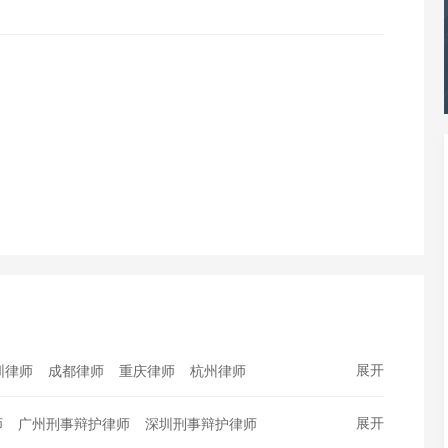
展开
圳律师
成都律师
重庆律师
杭州律师
州律师
南京律师
天津律师
长沙律师
展开
师
广州刑事辩护律师
深圳刑事辩护律师
肥律师
青岛律师
昆明律师
沈阳律师