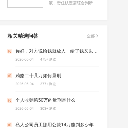
液，责任认定需综合判断。
不签认定书，可能是当事人
若有证据证明积液由车祸直
对责任划分有异议，是行使
接导致，如事故时胸部受撞
自身权利，非逃逸行为。不
击且医院诊断有因果关系，
服认定，可三日内向上级交
肇事方依民法典侵权责任编
管部门书面申请复核。
应承担赔偿责任。若无法证
相关精选问答
全部
明关联性，像伤者有基础疾
病或车祸后有其他致症行
你好，对方说给钱就放人，给了钱又以各种理由不放，又要钱，然后迫于无奈又给了钱还是没有放人，这个我告对方我会犯法吗，构成贿赂罪吗
收受贿赂8
为，责任认定较复杂，可能
需司法鉴定，若与车祸无
2026-06-04
475+ 浏览
2026-06-04
后小狗的抚养权归谁
关，肇事方通常不担责。
贿赂二十几万如何量刑
私人公司
2026-06-04
377+ 浏览
2026-06-04
财产分割要注意什么
个人收贿赂50万的量刑是什么
想起诉个
2026-06-04
303+ 浏览
2026-06-04
故发生后能执行对方子女财产吗
私人公司员工挪用公款14万能判多少年
会计挪用