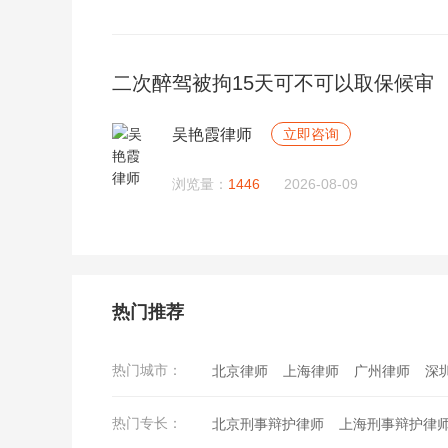
二次醉驾被拘15天可不可以取保候审
吴艳霞律师
立即咨询
浏览量：
1446
2026-08-09
热门推荐
热门城市：
北京律师
上海律师
广州律师
深
西安律师
武汉律师
苏州律师
郑
热门专长：
北京刑事辩护律师
上海刑事辩护律
东莞律师
宁波律师
佛山律师
合