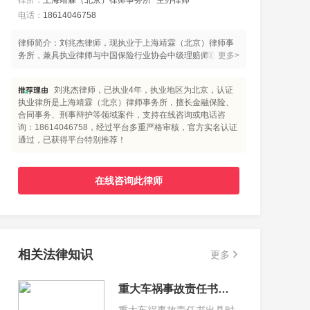
律所：
上海靖霖（北京）律师事务所
主办律师
电话：
18614046758
律师简介：刘兆杰律师，现执业于上海靖霖（北京）律师事
务所，兼具执业律师与中国保险行业协会中级理赔师双重资
更多>
质，毕业于同济大学并获法律硕士学位。其职业履历颇具亮
点 —— 曾在某世界五百强保险公司就职近十年，精通核保理
刘兆杰律师，已执业4年，执业地区为北京，认证
赔全流程，积淀了极为丰富的金融保险实务经验，为法律业
执业律所是上海靖霖（北京）律师事务所，擅长金融保险、
务开展筑牢行业认知根基。 执业以来，刘律师专注刑事辩
合同事务、刑事辩护等领域案件，支持在线咨询或电话咨
护、金融保险、金融犯罪领域，以专业能力办理近百起刑事
询：18614046758，经过平台多重严格审核，官方实名认证
案件。典型案件：在陆某某非法吸收公众存款案（涉案近
通过，已获得平台特别推荐！
500 亿元）中，精准梳理案件焦点，辩护意见获法院采纳，
成功为当事人争取从犯认定及减轻量刑；办理吴某某职务侵
占案时，通过证据核查与质证，为当事人减少认定犯罪金额
二十万元；针对张某某制作、贩卖、传播淫秽物品牟利案、
在线咨询此律师
魏某某强奸罪案，均在侦查阶段及时介入，提交专业法律意
见，助力当事人成功取保候审；黄某受贿案中，凭借对量刑
情节的精准把控，推动法院减少当事人有期徒刑 6 个月、罚
金 50 万元。 刘律师始终以 “专业、诚信、卓越” 为执业准
则，秉持法律信仰，既为涉嫌刑事犯罪的当事人及其家属缓
相关法律知识
更多
解焦虑、守护权益，也为企业客户提供定制化法律解决方
案，更以开放态度与同行交流共进，是值得信赖的法律从业
者。
重大车祸事故责任书通常多久能出