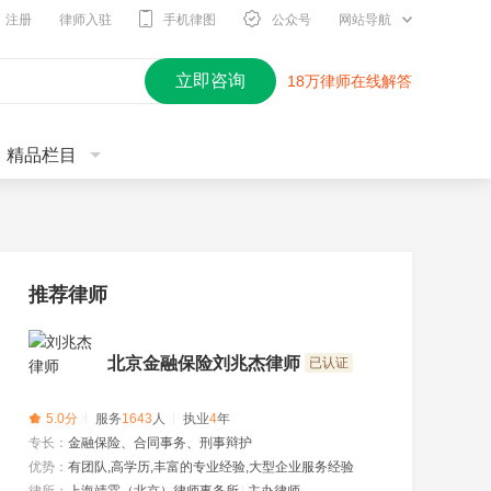
注册
律师入驻
手机律图
公众号
网站导航
立即咨询
18万律师在线解答
精品栏目
推荐律师
北京金融保险刘兆杰律师
已认证
5.0分
服务
1643
人
执业
4
年
专长：
金融保险、合同事务、刑事辩护
优势：
有团队,高学历,丰富的专业经验,大型企业服务经验