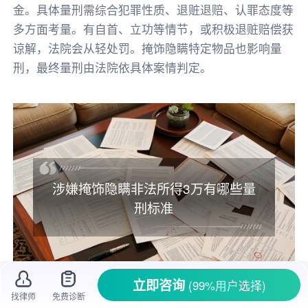
金。具体量刑需综合犯罪性质、退赃退赔、认罪态度等
多方面考量。有自首、立功等情节，或积极退赃赔偿获
谅解，法院会从轻处罚。掩饰隐瞒特定物品也影响量
刑，最终量刑由法院依具体案情判定。
涉嫌掩饰隐瞒非法所得3万有哪些量
刑标准
立即咨询
(99%用户选择)
找律师
免费诊断