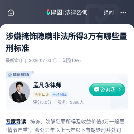
提问
涉嫌掩饰隐瞒非法所得3万有哪些量
刑标准
最新修订
|
2026-07-03
浏览10w+
孟凡永律师
咨询我
执业认证
平台保障
评分5.0分
服务：
3898人
专家导读
掩饰、隐瞒犯罪所得及收益价值3万一般属
“情节严重”，会处三年以上七年以下有期徒刑并处罚