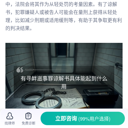
中，法院会将其作为从轻处罚的考量因素。有了谅解
书，犯罪嫌疑人或被告人可能会在量刑上获得从轻处
理，比如减少刑期或适用缓刑等，有助于其争取更有利
的判决结果。
有寻衅滋事罪谅解书具体能起到什么
用
立即咨询
(99%用户选择)
找律师
免费诊断