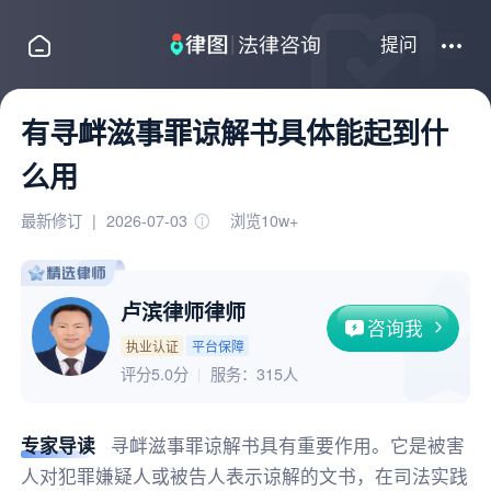
提问
有寻衅滋事罪谅解书具体能起到什
么用
最新修订
|
2026-07-03
浏览10w+
卢滨律师律师
咨询我
执业认证
平台保障
评分5.0分
服务：
315人
专家导读
寻衅滋事罪谅解书具有重要作用。它是被害
人对犯罪嫌疑人或被告人表示谅解的文书，在司法实践