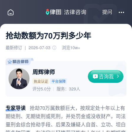
提问
抢劫数额为70万判多少年
最新修订
|
2026-07-03
浏览10w+
周辉律师
咨询我
执业认证
平台保障
评分5.0分
服务：
329人
专家导读
抢劫70万属数额巨大，按规定处十年以上有
期徒刑、无期徒刑或死刑，并处罚金或没收财产。司法
量刑会综合抢劫手段、后果及嫌疑人自首、立功、坦白