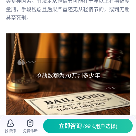
等多种因素。有法定从轻情节可能在十年以上有期幅度
量刑，手段残忍且后果严重还无从轻情节的，或判无期
甚至死刑。
抢劫数额为70万判多少年
立即咨询
(99%用户选择)
一、
抢劫
数额为70万判多少年
找律师
免费诊断