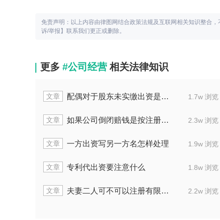
免责声明：以上内容由律图网结合政策法规及互联网相关知识整合，
诉/举报】联系我们更正或删除。
更多
#公司经营
相关法律知识
文章
配偶对于股东未实缴出资是否负有连带责任
2.2w 浏览
1.7w 浏览
文章
如果公司倒闭赔钱是按注册资本赔的吗
2.2w 浏览
2.3w 浏览
文章
一方出资写另一方名怎样处理
1.7w 浏览
1.9w 浏览
文章
专利代出资要注意什么
2.3w 浏览
1.8w 浏览
文章
夫妻二人可不可以注册有限公司
1.8w 浏览
2.2w 浏览