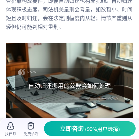
合犯罪构成要件，即便自动归还也构成犯罪。自动归还
体现积极态度，司法机关量刑会考量，如数额小、时间
短且及时归还，会在法定刑幅度内从轻；情节严重则从
轻但仍可能判相对重刑。
自动归还挪用的公款会如何处理
立即咨询
(99%用户选择)
找律师
免费诊断