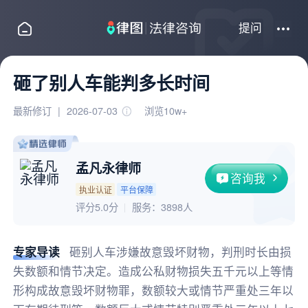
提问
砸了别人车能判多长时间
最新修订
|
2026-07-03
浏览10w+
孟凡永律师
咨询我
执业认证
平台保障
评分5.0分
服务：
3898人
专家导读
砸别人车涉嫌故意毁坏财物，判刑时长由损
失数额和情节决定。造成公私财物损失五千元以上等情
形构成故意毁坏财物罪，数额较大或情节严重处三年以