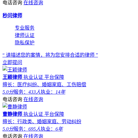
电话咨询
在线咨询
秒问律师
专业服务
律师认证
隐私保护
“ 请描述您的案情，将为您安排合适的律师 ”
立即提问
王颖律师
执业认证
平台保障
擅长：医疗纠纷、婚姻家庭、工伤赔偿
5.0分
服务：
433人
执业：
14年
电话咨询
在线咨询
曹静律师
执业认证
平台保障
擅长：行政类、婚姻家庭、劳动纠纷
5.0分
服务：
695人
执业：
6年
电话咨询
在线咨询