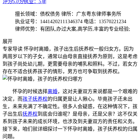
评分5.0分
执业：
5年
擅长领域：债权债务
律所：广东粤东律师事务所
执业证号：14414202111346374
电话：13570221234
律师优势：有团队,办过大案,高学历,丰富的专业经验;
展开
专家导读
怀孕时离婚，孩子出生后抚养权一般归女方。因为
两周岁以下的子女，通常以由母亲直接抚养为原则，这是考虑
到孩子尚处幼儿期，更需要母亲的哺乳和照料。不过，若女方
存在不适合抚养孩子的情形，男方也可争取到抚养权。
怀孕的时候选择
离婚
，这对夫妻双方来说都是一个艰难的
决定，而
孩子抚养权
的归属更是让人揪心。毕竟孩子还未出
生，未来充满了不确定性。很多人会疑惑，在这种情况下，孩
子出生后
抚养权
到底会归谁呢？是母亲，还是父亲？这不仅关
系到孩子未来的成长环境，也涉及到夫妻双方的责任和义务。
接下来，咱们就详细探讨一下怀孕时离婚，孩子抚养权的归属
问题。