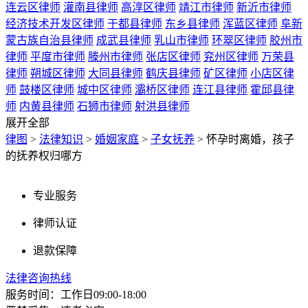
连云区律师
灌南县律师
高淳区律师
靖江市律师
新沂市律师
经济技术开发区律师
于都县律师
东乡县律师
浑蓝区律师
阜新
蒙古族自治县律师
成武县律师
乳山市律师
环翠区律师
胶州市
律师
平度市律师
滕州市律师
张店区律师
兖州区律师
万荣县
律师
朔城区律师
大同县律师
鹤庆县律师
矿区律师
小店区律
师
鼓楼区律师
城中区律师
灞桥区律师
连江县律师
霍邱县律
师
内黄县律师
石狮市律师
射洪县律师
展开全部
律图
>
法律知识
>
婚姻家庭
>
子女抚养
>
怀孕时离婚，孩子
的抚养权归哪方
专业服务
律师认证
退款保障
法律咨询热线
服务时间：工作日09:00-18:00