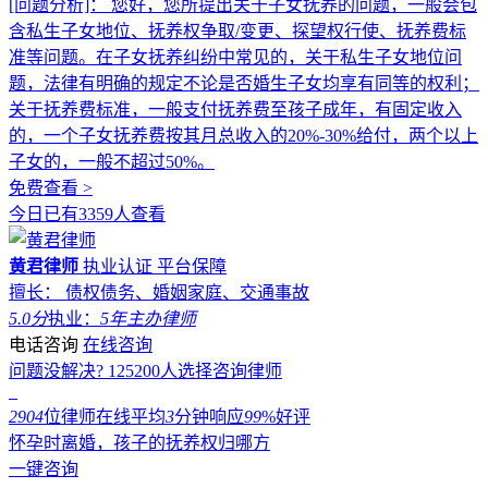
[问题分析]：
您好，您所提出关于子女抚养的问题，一般会包
含私生子女地位、抚养权争取/变更、探望权行使、抚养费标
准等问题。在子女抚养纠纷中常见的，关于私生子女地位问
题，法律有明确的规定不论是否婚生子女均享有同等的权利；
关于抚养费标准，一般支付抚养费至孩子成年，有固定收入
的，一个子女抚养费按其月总收入的20%-30%给付，两个以上
子女的，一般不超过50%。
免费查看 >
今日已有3359人查看
黄君律师
执业认证
平台保障
擅长： 债权债务、婚姻家庭、交通事故
5.0分
执业：
5年
主办律师
电话咨询
在线咨询
问题没解决?
125200
人选择咨询律师
2904
位律师在线
平均
3
分钟响应
99
%好评
怀孕时离婚，孩子的抚养权归哪方
一键咨询