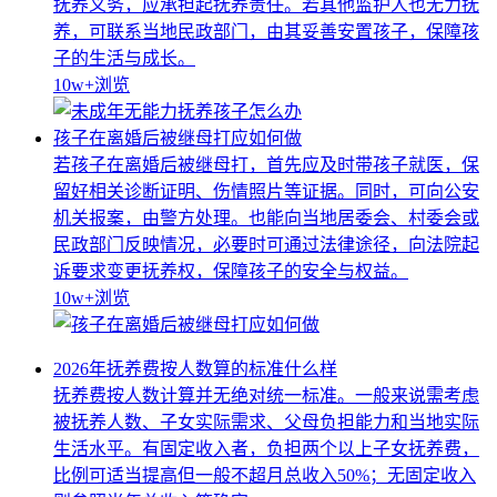
抚养义务，应承担起抚养责任。若其他监护人也无力抚
养，可联系当地民政部门，由其妥善安置孩子，保障孩
子的生活与成长。
10w+
浏览
孩子在离婚后被继母打应如何做
若孩子在离婚后被继母打，首先应及时带孩子就医，保
留好相关诊断证明、伤情照片等证据。同时，可向公安
机关报案，由警方处理。也能向当地居委会、村委会或
民政部门反映情况，必要时可通过法律途径，向法院起
诉要求变更抚养权，保障孩子的安全与权益。
10w+
浏览
2026年抚养费按人数算的标准什么样
抚养费按人数计算并无绝对统一标准。一般来说需考虑
被抚养人数、子女实际需求、父母负担能力和当地实际
生活水平。有固定收入者，负担两个以上子女抚养费，
比例可适当提高但一般不超月总收入50%；无固定收入