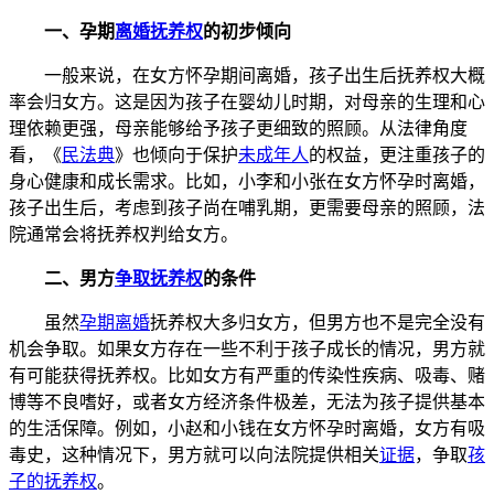
一、孕期
离婚抚养权
的初步倾向
一般来说，在女方怀孕期间离婚，孩子出生后抚养权大概
率会归女方。这是因为孩子在婴幼儿时期，对母亲的生理和心
理依赖更强，母亲能够给予孩子更细致的照顾。从法律角度
看，《
民法典
》也倾向于保护
未成年人
的权益，更注重孩子的
身心健康和成长需求。比如，小李和小张在女方怀孕时离婚，
孩子出生后，考虑到孩子尚在哺乳期，更需要母亲的照顾，法
院通常会将抚养权判给女方。
二、男方
争取抚养权
的条件
虽然
孕期离婚
抚养权大多归女方，但男方也不是完全没有
机会争取。如果女方存在一些不利于孩子成长的情况，男方就
有可能获得抚养权。比如女方有严重的传染性疾病、吸毒、赌
博等不良嗜好，或者女方经济条件极差，无法为孩子提供基本
的生活保障。例如，小赵和小钱在女方怀孕时离婚，女方有吸
毒史，这种情况下，男方就可以向法院提供相关
证据
，争取
孩
子的抚养权
。