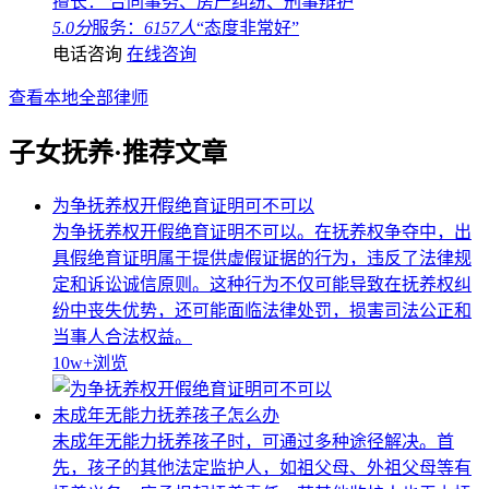
擅长： 合同事务、房产纠纷、刑事辩护
5.0分
服务：
6157人
“态度非常好”
电话咨询
在线咨询
查看本地全部律师
子女抚养·推荐文章
为争抚养权开假绝育证明可不可以
为争抚养权开假绝育证明不可以。在抚养权争夺中，出
具假绝育证明属于提供虚假证据的行为，违反了法律规
定和诉讼诚信原则。这种行为不仅可能导致在抚养权纠
纷中丧失优势，还可能面临法律处罚，损害司法公正和
当事人合法权益。
10w+
浏览
未成年无能力抚养孩子怎么办
未成年无能力抚养孩子时，可通过多种途径解决。首
先，孩子的其他法定监护人，如祖父母、外祖父母等有