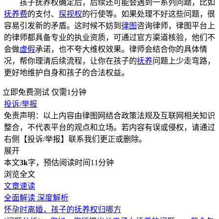
孩子抚养权确定后，后续还可能会遇到一系列问题，比如
抚养费
的支付、
探视权
的行使等。如果处理不好这些问题，很
容易引发新的矛盾。这时候不妨到
律图
咨询律师，律图平台上
的律师都具备专业的执业资质，可通过官方渠道核验，他们不
会做
虚假
承诺，也不夸大维权效果。律师会结合你的具体情
况，帮你理清后续流程，让你在孩子的
抚养
问题上少走弯路，
更好地维护自身和孩子的合法权益。
立即免费测试
仅需1分钟
投诉/举报
免责声明：以上内容由律图网结合政策法规及互联网相关知识
整合，不代表平台的观点和立场。若内容有误或侵权，请通过
右侧【投诉/举报】联系我们更正或删除。
展开
本文
3k
字，预估阅读时间11分钟
浏览全文
文章速读
全面解读
深度解析
怀孕时离婚，孩子的抚养权归哪方