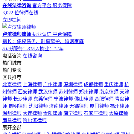
在线法律咨询
官方平台
服务保障
3,022
位律师在线
立即提问
卢滨律师律师
执业认证
平台保障
擅长：债权债务、刑事辩护、婚姻家庭
5.0分
服务：
315人
执业：
12年
电话咨询
在线咨询
热门城市
热门专长
区县推荐
北京律师
上海律师
广州律师
深圳律师
成都律师
重庆律师
杭
州律师
西安律师
武汉律师
苏州律师
郑州律师
南京律师
天津
律师
长沙律师
东莞律师
宁波律师
佛山律师
合肥律师
青岛律
师
昆明律师
沈阳律师
济南律师
无锡律师
厦门律师
福州律师
温州律师
大连律师
贵阳律师
南宁律师
石家庄律师
太原律师
南昌律师
哈尔滨律师
展开全部