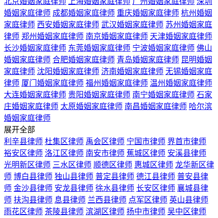
北京婚姻家庭律师
上海婚姻家庭律师
广州婚姻家庭律师
深圳
婚姻家庭律师
成都婚姻家庭律师
重庆婚姻家庭律师
杭州婚姻
家庭律师
西安婚姻家庭律师
武汉婚姻家庭律师
苏州婚姻家庭
律师
郑州婚姻家庭律师
南京婚姻家庭律师
天津婚姻家庭律师
长沙婚姻家庭律师
东莞婚姻家庭律师
宁波婚姻家庭律师
佛山
婚姻家庭律师
合肥婚姻家庭律师
青岛婚姻家庭律师
昆明婚姻
家庭律师
沈阳婚姻家庭律师
济南婚姻家庭律师
无锡婚姻家庭
律师
厦门婚姻家庭律师
福州婚姻家庭律师
温州婚姻家庭律师
大连婚姻家庭律师
贵阳婚姻家庭律师
南宁婚姻家庭律师
石家
庄婚姻家庭律师
太原婚姻家庭律师
南昌婚姻家庭律师
哈尔滨
婚姻家庭律师
展开全部
利辛县律师
杜集区律师
禹会区律师
宁国市律师
界首市律师
裕安区律师
洛江区律师
南安市律师
蕉城区律师
安溪县律师
光明新区律师
三水区律师
顺德区律师
惠城区律师
龙华新区律
师
博白县律师
独山县律师
普定县律师
德江县律师
普安县律
师
金沙县律师
安龙县律师
徐水县律师
长安区律师
襄城县律
师
扶沟县律师
息县律师
兰西县律师
点军区律师
英山县律师
雨花区律师
茶陵县律师
滨湖区律师
扬中市律师
吴中区律师