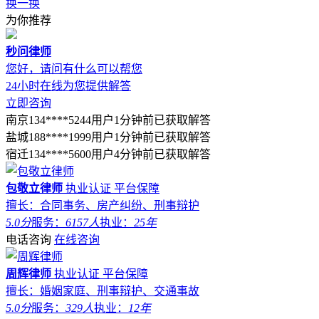
换一换
为你推荐
秒问律师
您好，请问有什么可以帮您
24小时在线为您提供解答
立即咨询
南京134****5244用户1分钟前已获取解答
盐城188****1999用户1分钟前已获取解答
宿迁134****5600用户4分钟前已获取解答
包敬立律师
执业认证
平台保障
擅长：合同事务、房产纠纷、刑事辩护
5.0分
服务：
6157人
执业：
25年
电话咨询
在线咨询
周辉律师
执业认证
平台保障
擅长：婚姻家庭、刑事辩护、交通事故
5.0分
服务：
329人
执业：
12年