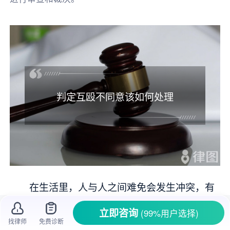
判定互殴不同意该如何处理
在生活里，人与人之间难免会发生冲突，有
时候可能会出现打架的情况。当警方判定为
互
立即咨询
(99%用户选择)
殴
，可
当事人
觉得自己并不认同这个判定结果，
找律师
免费诊断