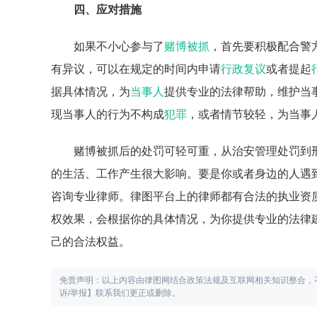
四、应对措施
如果不小心参与了
赌博被抓
，首先要积极配合警
有异议，可以在规定的时间内申请
行政复议
或者提起
据具体情况，为
当事人
提供专业的法律帮助，维护当
现当事人的行为不构成
犯罪
，或者情节较轻，为当事
赌博被抓后的处罚可轻可重，从治安管理处罚到
的生活、工作产生很大影响。要是你或者身边的人遇
咨询专业律师。律图平台上的律师都有合法的执业资
权效果，会根据你的具体情况，为你提供专业的法律
己的合法权益。
免责声明：以上内容由律图网结合政策法规及互联网相关知识整合，
诉/举报】联系我们更正或删除。