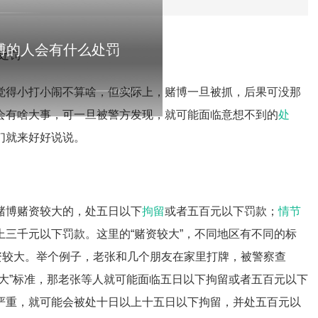
博的人会有什么处罚
觉得小打小闹不算啥，但实际上，赌博一旦被抓，后果可没那
会有啥大事，可一旦被警方发现，就可能面临意想不到的
处
们就来好好说说。
赌博赌资较大的，处五日以下
拘留
或者五百元以下罚款；
情节
三千元以下罚款。这里的“赌资较大”，不同地区有不同的标
资较大。举个例子，老张和几个朋友在家里打牌，被警察查
大”标准，那老张等人就可能面临五日以下拘留或者五百元以下
严重，就可能会被处十日以上十五日以下拘留，并处五百元以