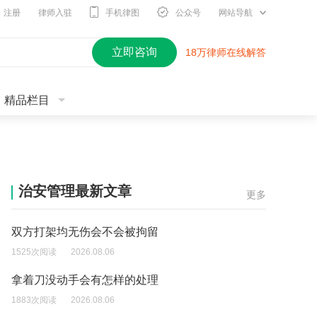
注册
律师入驻
手机律图
公众号
网站导航
立即咨询
18万律师在线解答
精品栏目
治安管理最新文章
更多
双方打架均无伤会不会被拘留
1525次阅读
2026.08.06
拿着刀没动手会有怎样的处理
1883次阅读
2026.08.06