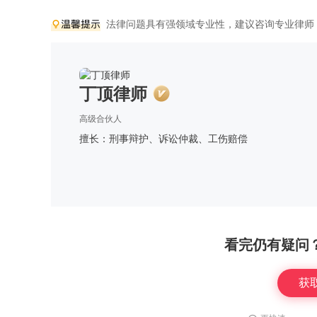
法律问题具有强领域专业性，建议咨询专业律师
丁顶律师
高级合伙人
擅长：刑事辩护、诉讼仲裁、工伤赔偿
看完仍有疑问
获