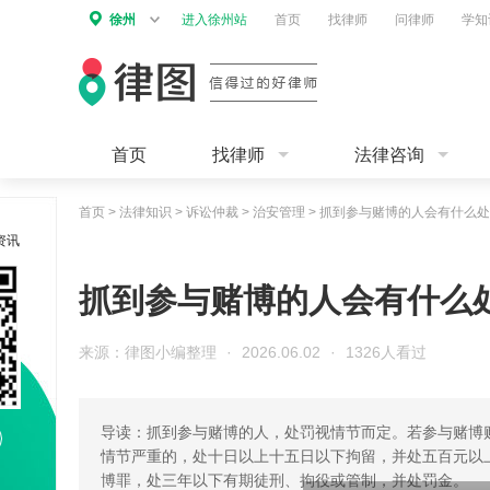
徐州
进入徐州站
首页
找律师
问律师
学知
首页
找律师
法律咨询
首页
>
法律知识
>
诉讼仲裁
>
治安管理
>
抓到参与赌博的人会有什么处
资讯
抓到参与赌博的人会有什么
来源：律图小编整理
·
2026.06.02
·
1326人看过
导读：抓到参与赌博的人，处罚视情节而定。若参与赌博
情节严重的，处十日以上十五日以下拘留，并处五百元以
博罪，处三年以下有期徒刑、拘役或管制，并处罚金。