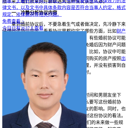
问题，主要针对合同、协议、文书等需要审核其法律效力的法
接下来，咱们就来好好聊聊遇到这种情况该怎么办。
律文书，以及文书中具体条款内容是否符合当事人约定，格式
一、冷静分析协议内容
规定、法律漏洞等相关问题。
免费查看 >
拿到婚前协议后，不要急着生气或者做决定，先冷静下来
今日已有3637人查看
仔细阅读协议内容。看看协议里都约定了哪些方面，比如
财产
分配
、
债务承担
、婚后生活的一些规则等。有些婚前协议可能
只是对双方财产进行一个清晰的界定，避免婚后因为财产问题
产生纠纷
，这其实是一种比较理性的做法。比如，协议中可能
规定婚前各自的房产归各自所有，婚后共同购买的房产按照
出
资比例
分配等。如果协议内容比较公平合理，并没有损害到自
己的利益，那可以和男朋友心平气和地探讨。
二、与男朋友沟通想法
沟通是解决问题的关键。找个合适的时间和男朋友坐下
来，坦诚地交流彼此的想法。了解他为什么要写这份婚前协
议，是他自己的想法，还是受到了家人朋友的影响。同时，也
把自己的感受和想法告诉他，让他知道你对这份协议的看法。
比如，你可以说：“我理解你可能是想为我们的未来做一些规