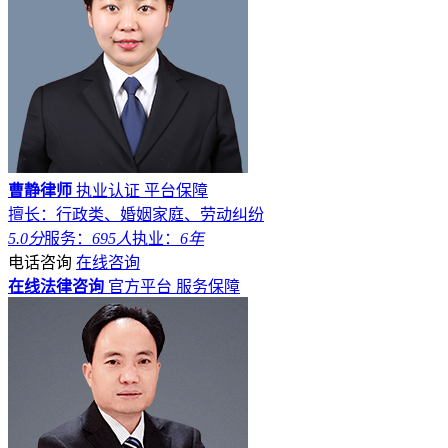
曹静律师
执业认证
平台保障
擅长：行政类、婚姻家庭、劳动纠纷
5.0分
服务：
695人
执业：
6年
电话咨询
在线咨询
在线法律咨询
官方平台
服务保障