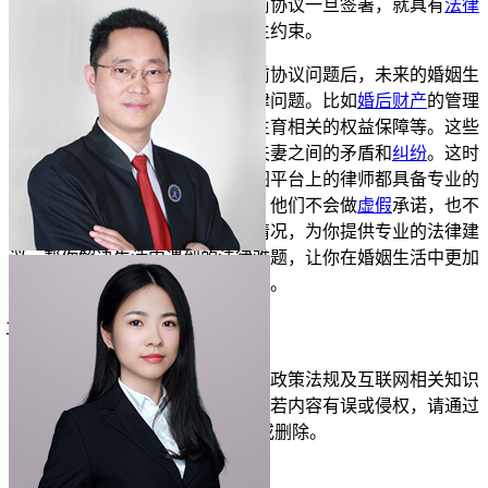
慎重考虑是否要签署。毕竟，婚前协议一旦签署，就具有
法律
效力
，会对双方的
权利和义务
产生约束。
当你处理完男朋友提出的婚前协议问题后，未来的婚姻生
活中还可能会遇到各种各样的法律问题。比如
婚后财产
的管理
和使用、
夫妻共同债务
的承担、生育相关的权益保障等。这些
问题如果处理不好，很容易引发夫妻之间的矛盾和
纠纷
。这时
候不妨到
律图
咨询本地律师，律图平台上的律师都具备专业的
执业资质，可通过官方渠道核验。他们不会做
虚假
承诺，也不
夸大维权效果，会结合你的具体情况，为你提供专业的法律建
议，帮你解决生活中遇到的法律难题，让你在婚姻生活中更加
安心，更好地维护自己的合法权益。
立即免费测试
仅需1分钟
投诉/举报
免责声明：以上内容由律图网结合政策法规及互联网相关知识
整合，不代表平台的观点和立场。若内容有误或侵权，请通过
右侧【投诉/举报】联系我们更正或删除。
展开