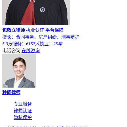
包敬立律师
执业认证
平台保障
擅长：合同事务、房产纠纷、刑事辩护
5.0分
服务：
6157人
执业：
25年
电话咨询
在线咨询
秒问律师
专业服务
律师认证
隐私保护