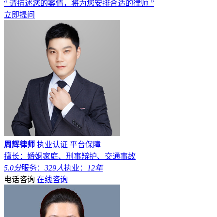
“ 请描述您的案情，将为您安排合适的律师 ”
立即提问
周辉律师
执业认证
平台保障
擅长：婚姻家庭、刑事辩护、交通事故
5.0分
服务：
329人
执业：
12年
电话咨询
在线咨询