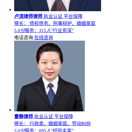
卢滨律师律师
执业认证
平台保障
擅长： 债权债务、刑事辩护、婚姻家庭
5.0分
服务：
315人
“行业资深”
电话咨询
在线咨询
曹静律师
执业认证
平台保障
擅长： 行政类、婚姻家庭、劳动纠纷
5.0分
服务：
695人
“经验丰富”