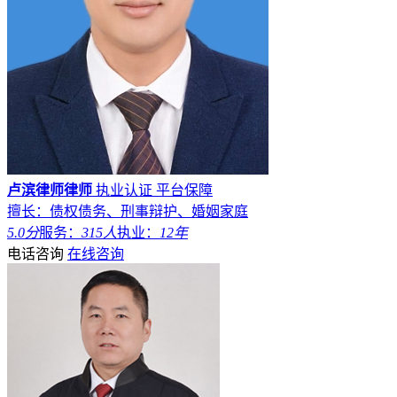
卢滨律师律师
执业认证
平台保障
擅长：债权债务、刑事辩护、婚姻家庭
5.0分
服务：
315人
执业：
12年
电话咨询
在线咨询