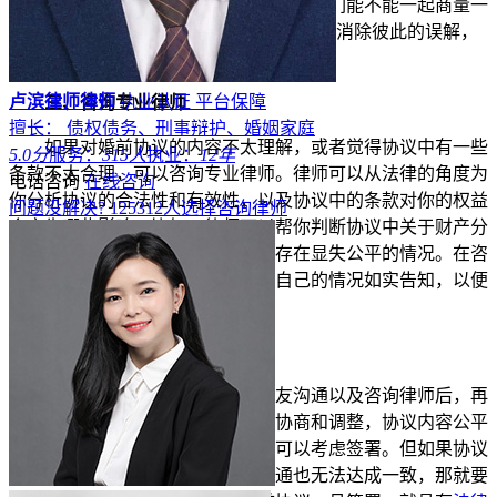
划，但这份协议让我心里有点不舒服，我们能不能一起商量一
下，让它更公平合理。”通过沟通，也许能消除彼此的误解，
找到一个双方都能接受的方案。
卢滨律师律师
执业认证
平台保障
三、咨询专业律师
擅长： 债权债务、刑事辩护、婚姻家庭
如果对婚前协议的内容不太理解，或者觉得协议中有一些
5.0分
服务：
315人
执业：
12年
条款不太合理，可以咨询专业律师。律师可以从法律的角度为
电话咨询
在线咨询
你分析协议的合法性和有效性，以及协议中的条款对你的权益
问题没解决?
125312
人选择咨询律师
会产生哪些影响。比如，律师可以帮你判断协议中关于财产分
配的条款是否符合法律规定，是否存在显失公平的情况。在咨
询律师时，要把协议的详细内容和自己的情况如实告知，以便
律师给出准确的建议。
四、决定是否签署
在充分了解协议内容、和男朋友沟通以及咨询律师后，再
决定是否签署婚前协议。如果经过协商和调整，协议内容公平
合理，并且符合自己的意愿，那么可以考虑签署。但如果协议
中存在一些不合理的条款，经过沟通也无法达成一致，那就要