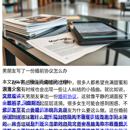
男朋友写了一份婚前协议怎么办
本文
2.6k
字，预估阅读时间9分钟
在一段感情走向婚姻的过程中，很多人都希望充满甜蜜和
浏览全文
浪漫，但有时候也会出现一些让人纠结的小插曲。就比如说，
文章速读
突然有一天男朋友拿出一份
婚前协议
，这就像平静的湖面投下
全面解读
深度解析
一颗石子，瞬间泛起层层涟漪。很多女生可能会感到困惑、不
男朋友写了一份婚前协议怎么办
解，甚至有点委屈，不明白男朋友为什么要这么做。这份婚前
[问题分析]：
您好，您所提出的是关于需要审核各类合同、协
协议到底意味着什么呢？是对感情的不信任，还是出于对未来
议、文书，以及判断文书的效力及文书中具体条款内容等相关
的一种合理规划？这一连串的疑问可能会在脑海中不断盘旋。