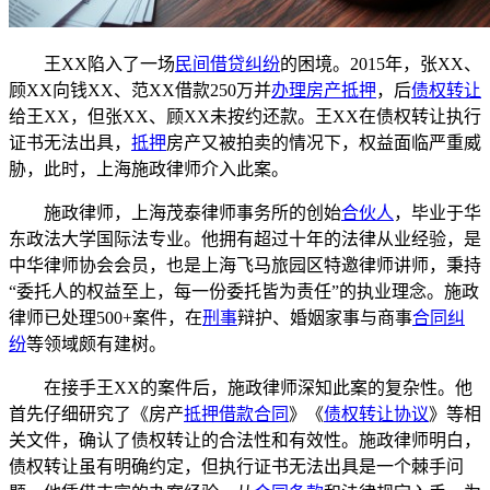
王XX陷入了一场
民间借贷纠纷
的困境。2015年，张XX、
顾XX向钱XX、范XX借款250万并
办理房产抵押
，后
债权转让
给王XX，但张XX、顾XX未按约还款。王XX在债权转让执行
证书无法出具，
抵押
房产又被拍卖的情况下，权益面临严重威
胁，此时，上海施政律师介入此案。
施政律师，上海茂泰律师事务所的创始
合伙人
，毕业于华
东政法大学国际法专业。他拥有超过十年的法律从业经验，是
中华律师协会会员，也是上海飞马旅园区特邀律师讲师，秉持
“委托人的权益至上，每一份委托皆为责任”的执业理念。施政
律师已处理500+案件，在
刑事
辩护、婚姻家事与商事
合同纠
纷
等领域颇有建树。
在接手王XX的案件后，施政律师深知此案的复杂性。他
首先仔细研究了《房产
抵押借款合同
》《
债权转让协议
》等相
关文件，确认了债权转让的合法性和有效性。施政律师明白，
债权转让虽有明确约定，但执行证书无法出具是一个棘手问