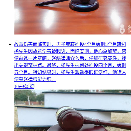
故意伤害面临实刑，男子竟获拘役4个月缓刑5个月转机
杨先生因故意伤害被起诉，面临实刑，他心急如焚，感
觉前途一片灰暗。赵磊律师介入后，仔细研究案件，找
出关键辩护点。最终，杨先生被判处拘役四个月，缓刑
五个月。得知结果时，杨先生激动得眼眶泛红，他逢人
便夸赵律师能力强。
10w+
浏览