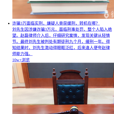
诈骗3万面临实刑，嫌疑人竟获缓刑，转机在哪？
刘先生因涉嫌诈骗3万元，面临刑事处罚，整个人陷入绝
望。赵磊律师介入后，仔细研究案情，发现关键从轻情
节。最终刘先生被判处有期徒刑九个月，缓刑一年。得
知结果时，刘先生激动得眼眶泛红，后来逢人便夸赵律
师能力强。
10w+
浏览