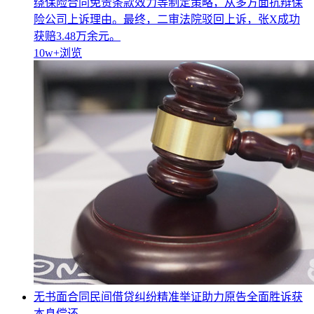
绕保险合同免责条款效力等制定策略，从多方面抗辩保
险公司上诉理由。最终，二审法院驳回上诉，张X成功
获赔3.48万余元。
10w+
浏览
无书面合同民间借贷纠纷精准举证助力原告全面胜诉获
本息偿还