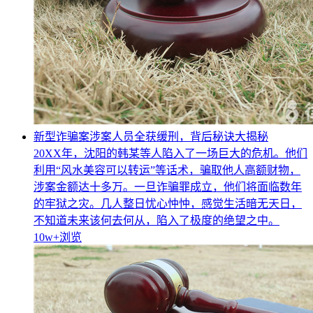
新型诈骗案涉案人员全获缓刑，背后秘诀大揭秘
20XX年，沈阳的韩某等人陷入了一场巨大的危机。他们
利用“风水美容可以转运”等话术，骗取他人高额财物，
涉案金额达十多万。一旦诈骗罪成立，他们将面临数年
的牢狱之灾。几人整日忧心忡忡，感觉生活暗无天日，
不知道未来该何去何从，陷入了极度的绝望之中。
10w+
浏览