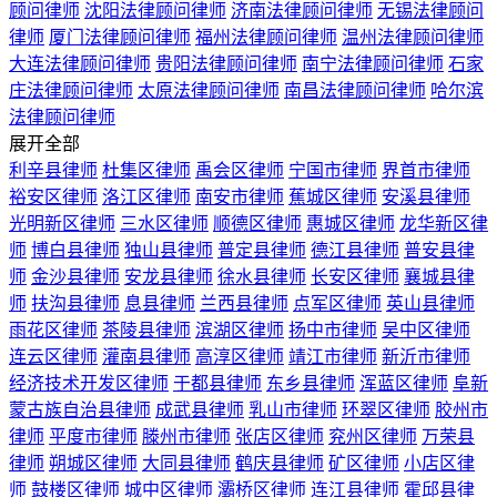
顾问律师
沈阳法律顾问律师
济南法律顾问律师
无锡法律顾问
律师
厦门法律顾问律师
福州法律顾问律师
温州法律顾问律师
大连法律顾问律师
贵阳法律顾问律师
南宁法律顾问律师
石家
庄法律顾问律师
太原法律顾问律师
南昌法律顾问律师
哈尔滨
法律顾问律师
展开全部
利辛县律师
杜集区律师
禹会区律师
宁国市律师
界首市律师
裕安区律师
洛江区律师
南安市律师
蕉城区律师
安溪县律师
光明新区律师
三水区律师
顺德区律师
惠城区律师
龙华新区律
师
博白县律师
独山县律师
普定县律师
德江县律师
普安县律
师
金沙县律师
安龙县律师
徐水县律师
长安区律师
襄城县律
师
扶沟县律师
息县律师
兰西县律师
点军区律师
英山县律师
雨花区律师
茶陵县律师
滨湖区律师
扬中市律师
吴中区律师
连云区律师
灌南县律师
高淳区律师
靖江市律师
新沂市律师
经济技术开发区律师
于都县律师
东乡县律师
浑蓝区律师
阜新
蒙古族自治县律师
成武县律师
乳山市律师
环翠区律师
胶州市
律师
平度市律师
滕州市律师
张店区律师
兖州区律师
万荣县
律师
朔城区律师
大同县律师
鹤庆县律师
矿区律师
小店区律
师
鼓楼区律师
城中区律师
灞桥区律师
连江县律师
霍邱县律