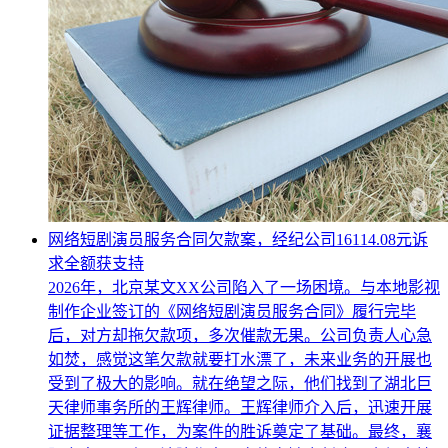
网络短剧演员服务合同欠款案，经纪公司16114.08元诉
求全额获支持
2026年，北京某文XX公司陷入了一场困境。与本地影视
制作企业签订的《网络短剧演员服务合同》履行完毕
后，对方却拖欠款项，多次催款无果。公司负责人心急
如焚，感觉这笔欠款就要打水漂了，未来业务的开展也
受到了极大的影响。就在绝望之际，他们找到了湖北巨
天律师事务所的王辉律师。王辉律师介入后，迅速开展
证据整理等工作，为案件的胜诉奠定了基础。最终，襄