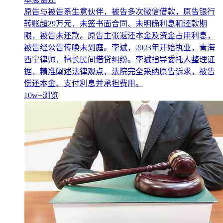
原告与被告系生意伙伴，被告多次微信借款，原告银行
转账超29万元，未签书面合同、未明确利息和还款期
限，被告未还款。原告主张返还本金及资金占用利息，
被告经公告传唤未到庭。李斌，2023年开始执业，青海
西宁律师，擅长民间借贷纠纷。李斌指导委托人整理证
据，精准阐述法律观点，法院完全采纳原告诉求，被告
偿还本金、支付利息并承担费用。
10w+
浏览