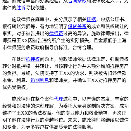
题。他凭借丰富的办案经验，从
合同条款
和法律规定入手，为
案件的
胜诉
寻找依据。
施政律师在庭审中，充分展示了相关
证据
，包括公证书、
银行转账凭据等，有力地证明了
借贷关系
的成立和债权转让的
事实。对于被告提出的
律师费
过高的异议，施政律师指出，律
师费是王XX因被告违约所产生的实际损失，且金额低于上海
市律师服务收费政府指导价标准，合情合理。
在处理
抵押权
问题上，施政律师依据法律规定，强调债权
转让时抵押权一并转让，且该转让行为并未额外增加抵押房产
的负担。最终，法院支持了王XX的诉求，判决被告归还借款
本金、利息、
逾期利息
和律师费，并确认王XX对抵押房产的
优先受偿权。
施政律师在整个案件
代理
过程中，以严谨的态度、丰富的
经验和对法律的深刻理解，为委托人量身定制解决方案，成功
维护了王XX的合法权益。他的专业能力和敬业精神，再次证
明了他在法律行业的卓越地位。未来，施政律师将继续以诚信
和专业，为更多客户提供高质量的法律服务。