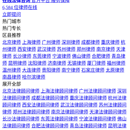
在线法律咨询
官方平台
服务保障
6,584
位律师在线
立即提问
热门城市
热门专长
区县推荐
北京律师
上海律师
广州律师
深圳律师
成都律师
重庆律师
杭
州律师
西安律师
武汉律师
苏州律师
郑州律师
南京律师
天津
律师
长沙律师
东莞律师
宁波律师
佛山律师
合肥律师
青岛律
师
昆明律师
沈阳律师
济南律师
无锡律师
厦门律师
福州律师
温州律师
大连律师
贵阳律师
南宁律师
石家庄律师
太原律师
南昌律师
哈尔滨律师
展开全部
北京法律顾问律师
上海法律顾问律师
广州法律顾问律师
深圳
法律顾问律师
成都法律顾问律师
重庆法律顾问律师
杭州法律
顾问律师
西安法律顾问律师
武汉法律顾问律师
苏州法律顾问
律师
郑州法律顾问律师
南京法律顾问律师
天津法律顾问律师
长沙法律顾问律师
东莞法律顾问律师
宁波法律顾问律师
佛山
法律顾问律师
合肥法律顾问律师
青岛法律顾问律师
昆明法律