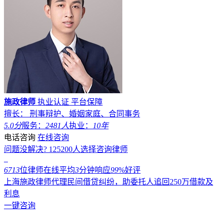
施政律师
执业认证
平台保障
擅长： 刑事辩护、婚姻家庭、合同事务
5.0分
服务：
2481人
执业：
10年
电话咨询
在线咨询
问题没解决?
125200
人选择咨询律师
6713
位律师在线
平均
3
分钟响应
99
%好评
上海施政律师代理民间借贷纠纷，助委托人追回250万借款及
利息
一键咨询