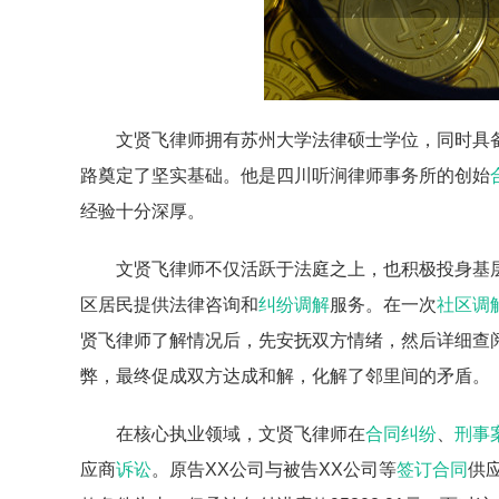
文贤飞律师拥有苏州大学法律硕士学位，同时具
路奠定了坚实基础。他是四川听涧律师事务所的创始
经验十分深厚。
文贤飞律师不仅活跃于法庭之上，也积极投身基
区居民提供法律咨询和
纠纷调解
服务。在一次
社区调
贤飞律师了解情况后，先安抚双方情绪，然后详细查
弊，最终促成双方达成和解，化解了邻里间的矛盾。
在核心执业领域，文贤飞律师在
合同纠纷
、
刑事
应商
诉讼
。原告XX公司与被告XX公司等
签订合同
供