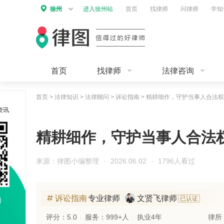
徐州
进入徐州站
首页
找律师
问律师
学知
首页
找律师
法律咨询
首页
>
法律知识
>
法律顾问
>
诉讼指南
>
精耕细作，守护当事人合法权
资讯
精耕细作，守护当事人合法
来源：律图小编整理
·
2026.06.02
·
1796人看过
诉讼指南
专业律师
文贤飞律师
已认证
评分：5.0
服务：999+人
执业4年
律所