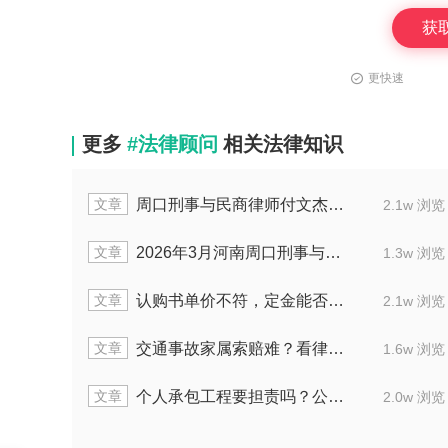
获
更快速
更多
#法律顾问
相关法律知识
文章
千万级串标案力挽狂澜：北京声驰(南昌)律所代理串通投标案获缓刑纪实
1.5w 浏览
文章
云南丽江婚姻家事律师杨慧：代理离婚案助当事人解脱
1.2w 浏览
文章
陕西西安民商律师杨向东：擅处理医疗及行政纠纷
2.1w 浏览
文章
湖北荆州刑事辩护律师肖仲鹏：精准辩护多起刑案
1.7w 浏览
文章
周口刑事辩护律师喻泽源：擅长疑难复杂刑案
1.3w 浏览