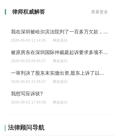
我在深圳被哈尔滨法院判了一百多万欠款，自己并不知情也没有借那么多钱。怎么办?
律师权威解答
查看更多
2026-06-03 11:14:26
网友提问
被原房东在深圳国际仲裁庭起诉要求多项不合理赔偿,这类纠纷案件你能接吗?
2026-06-03 09:45:27
网友提问
一审判决了股东末实缴出资,股东上诉了以个人帐户转入公司帐户注明了投资款票据为证据,证明了他实缴了出资?
2026-06-02 21:56:47
网友提问
我想写应诉状?
2026-06-01 17:40:38
网友提问
没有收到相关法律文书?
2026-06-01 02:22:02
网友提问
我想委托您帮我去东莞市第二人民法院调一个案子的卷宗还有对应的执行卷宗也麻烦一起调,也是案件的实际出资人和利害关系人?
2026-05-31 10:26:31
网友提问
法律顾问导航
不服石家庄中院的复议裁定?