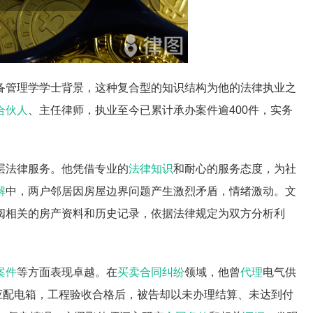
备管理学学士背景，这种复合型的知识结构为他的法律执业之
合伙人
、主任律师，执业至今已累计承办案件逾400件，实务
层法律服务。他凭借专业的
法律知识
和耐心的服务态度，为社
解
中，两户邻居因房屋边界问题产生激烈矛盾，情绪激动。文
阅相关的房产资料和历史记录，依据法律规定为双方分析利
案件
等方面表现卓越。在
买卖合同纠纷
领域，他曾
代理
电气供
应配电箱，工程验收合格后，被告却以未办理结算、未达到付