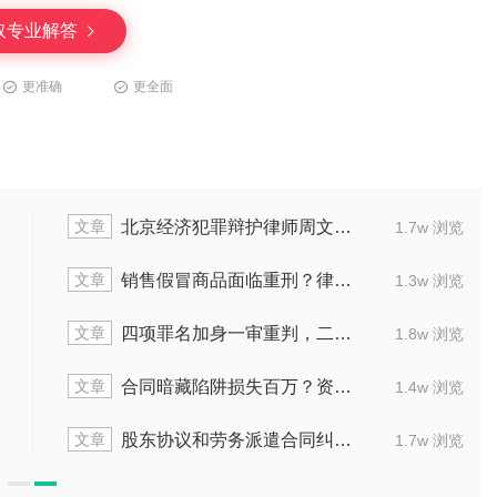
取专业解答
更准确
更全面
文章
周口刑事与民商律师付文杰：擅办刑案及合同纠纷
1.5w 浏览
2.1w 
文章
2026年3月河南周口刑事与民事法律领域律师推荐榜单，立足本地实务经验
1.8w 浏览
1.3w 
文章
认购书单价不符，定金能否退还？看这起商品房预售合同纠纷判决
1.4w 浏览
2.1w 
文章
交通事故家属索赔难？看律师如何成功争取83万及65万赔偿！
2.0w 浏览
1.6w 
文章
个人承包工程要担责吗？公司拖欠工资咋追讨？这俩案例给你答案
1.2w 浏览
2.0w 