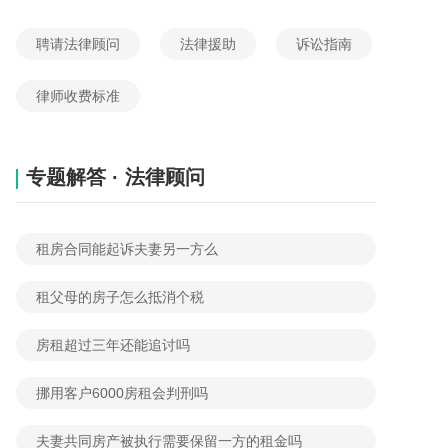
2026-05-31 07:50:47
网友提问
聘请法律顾问
法律援助
诉讼指南
找了一个司机把货物从福建拉往甘肃,司机拉了一半把货卸掉跑路了,货物没有出福建,我可以向甘肃法院提起诉讼吗?
2026-05-30 16:59:09
网友提问
律师收费标准
就是我问一下，我今天报完警，然后警察让我下午去撸孔洞，然后下午去之后怎么处理？
2026-05-29 11:48:32
网友提问
专题解答 · 法律顾问
租房合同能起诉夫妻另一方么
租父母的房子怎么抵消个税
房租超过三年还能追讨吗
挪用客户6000房租会判刑吗
夫妻共同房产被执行需要保留一方的租金吗