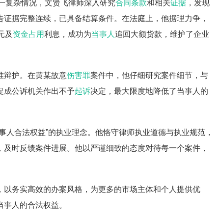
对这一复杂情况，文贤飞律师深入研究
合同条款
和相关
证据
，发现
告证据完整连续，已具备结算条件。在法庭上，他据理力争，
元及
资金占用
利息，成功为
当事人
追回大额货款，维护了企业
准辩护。在黄某故意
伤害罪
案件中，他仔细研究案件细节，与
促成公诉机关作出不予
起诉
决定，最大限度地降低了当事人的
事人合法权益”的执业理念。他恪守律师执业道德与执业规范，
，及时反馈案件进展。他以严谨细致的态度对待每一个案件，
，以务实高效的办案风格，为更多的市场主体和个人提供优
当事人的合法权益。