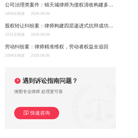
公司治理类案件：锦天城律师为债权清收构建多维诉讼逻辑
1859次阅读
2026.08.06
股权转让纠纷案：律师构建四层递进式抗辩成功迫使原告撤诉
1531次阅读
2026.08.06
劳动纠纷案：律师精准维权，劳动者权益全追回
1094次阅读
2026.08.06
遇到诉讼指南问题？
律图专业律师 处理更可靠
快速咨询
公司欠货款起诉了公司怎么个人也被起诉了?
2026-06-04 08:06:24
网友提问