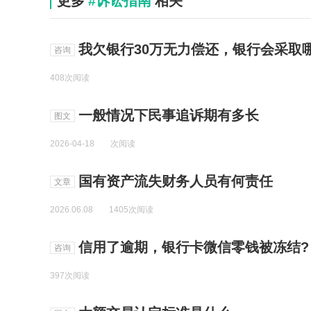
更多
#诉讼指南
相关
我欠银行30万无力偿还，银行会采取
咨询
408次阅读
一般情况下民事追诉期有多长
图文
2026-04-18
次阅读
国有资产流失财务人员有何责任
文章
2026.06.08
1405次阅读
信用了逾期，银行卡微信零钱被冻结?
咨询
397次阅读