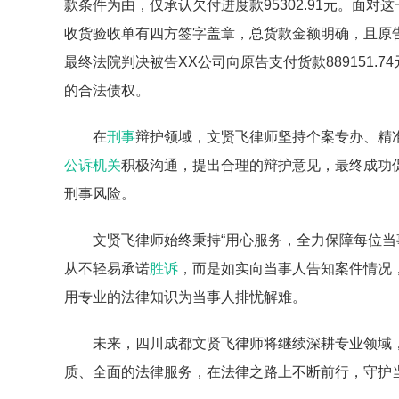
款条件为由，仅承认欠付进度款95302.91元。面
收货验收单有四方签字盖章，总货款金额明确，且原
最终法院判决被告XX公司向原告支付货款889151.74
的合法债权。
在
刑事
辩护领域，文贤飞律师坚持个案专办、精
公诉机关
积极沟通，提出合理的辩护意见，最终成功
刑事风险。
文贤飞律师始终秉持“用心服务，全力保障每位当
从不轻易承诺
胜诉
，而是如实向当事人告知案件情况
用专业的法律知识为当事人排忧解难。
未来，四川成都文贤飞律师将继续深耕专业领域
质、全面的法律服务，在法律之路上不断前行，守护