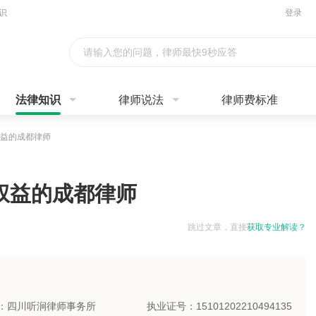
识
登录
请输入您的问题，律师最快9秒应答
法律知识
律师说法
律师费标准
益的成都律师
权益的成都律师
跳过文章，直接
获取专业解读？
：四川听涧律师事务所
执业证号：15101202210494135