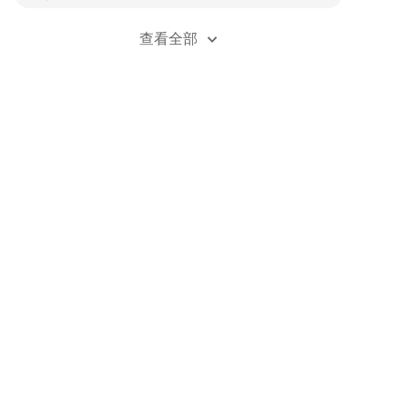
廉租房可以被法院强制执行吗
查看全部
个人收了租金挪用了怎么处理
房子租到一半房东要卖房,租金要交给谁
夫妻共同还房贷房租怎么算
住父母的房子交房租怎么交
父母房子儿子出租签的合同有效吗
交不起房租被起诉怎么处理