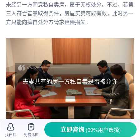
未经另一方同意私自卖房，属于无权处分。不过，若第
三人符合善意取得条件，房屋买卖可能有效，此时另一
方只能向擅自处分方请求赔偿损失。
夫妻共有的房一方私自卖是否被允许
立即咨询
(99%用户选择)
找律师
免费诊断
在家庭生活里，房子可是相当重要的财产，