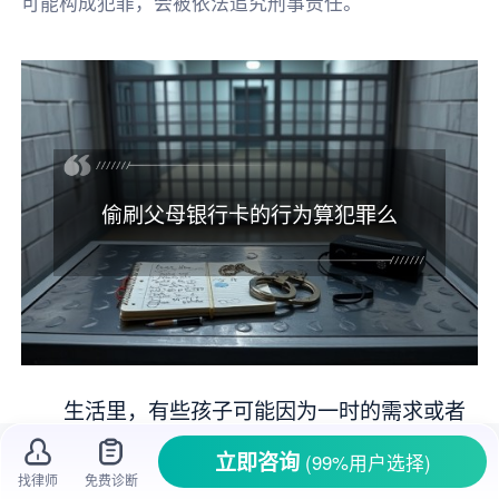
可能构成犯罪，会被依法追究刑事责任。
偷刷父母银行卡的行为算犯罪么
生活里，有些孩子可能因为一时的需求或者
不懂事，会偷偷刷父母的银行卡。这种情况在家
立即咨询
(99%用户选择)
庭中时有发生，父母发现后往往很纠结，不知道
找律师
免费诊断